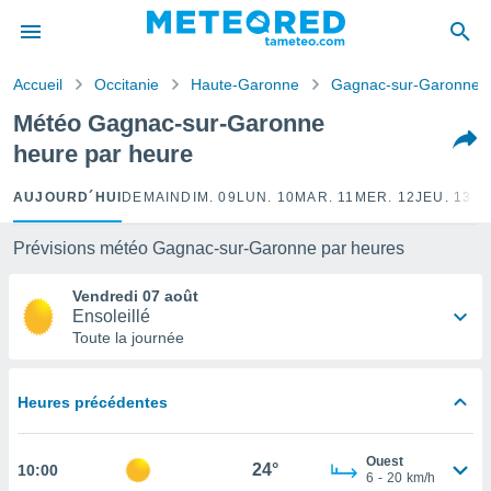
e
ntialité
Accueil
Occitanie
Haute-Garonne
Gagnac-sur-Garonne
enu de
o.com
Météo Gagnac-sur-Garonne
o.com) a
heure par heure
aré par
onnels
AUJOURD´HUI
DEMAIN
DIM. 09
LUN. 10
MAR. 11
MER. 12
JEU. 13
VE
arantir
té des
Prévisions météo Gagnac-sur-Garonne par heures
ions
. Vous
Vendredi 07 août
accéder
Ensoleillé
e en
Toute la journée
 les
s :
Heures précédentes
r les
s et
Ouest
r
24°
10:00
6
-
20
km/h
tement