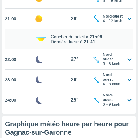
6
-
19
km/h
rouver
ations
Nord-ouest
29°
21:00
4
-
12
km/h
re
que de
kies
Coucher du soleil à
21h09
r votre
Dernière lueur à
21:41
ement à
ment en
Nord-
sur le
27°
22:00
ouest
5
-
8
km/h
res des
kies
Nord-
26°
23:00
ouest
le au
4
-
8
km/h
page de
te web.
Nord-
25°
24:00
ouest
MENT,
6
-
9
km/h
 les
logies
Graphique météo heure par heure pour
e
Gagnac-sur-Garonne
s