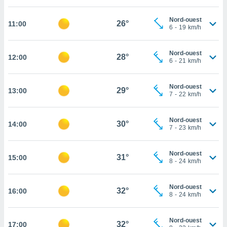
cité
Nord-ouest
ue
26°
11:00
6
-
19
km/h
lisée,
ACCEPTER
ur des
ET
ions
Nord-ouest
CONTINUER
28°
12:00
es par le
6
-
21
km/h
 cookies
PARAMÈTRES
Nord-ouest
gies
29°
13:00
7
-
22
km/h
es, nous
de
 notre
Nord-ouest
30°
14:00
7
-
23
km/h
afin de
r à vous
r
Nord-ouest
31°
ment des
15:00
8
-
24
km/h
 de très
alité.
Nord-ouest
32°
16:00
ant sur
8
-
24
km/h
n «
 et
Nord-ouest
r »,
32°
17:00