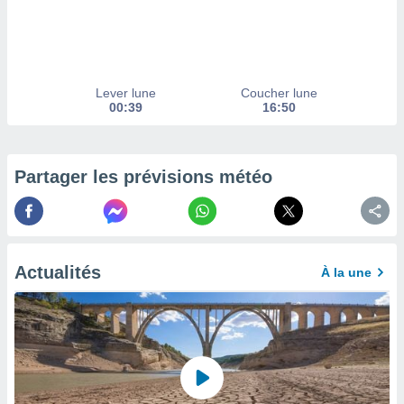
afficher
licité ou
enu
lisé,
e vous
Lever lune
Coucher lune
r de la
00:39
16:50
 non
lisée.
uvez
Partager les prévisions météo
ation des
et
à notre
 par le
Actualités
À la une
 cette
ion en
sur le
«
».
tre
ement,