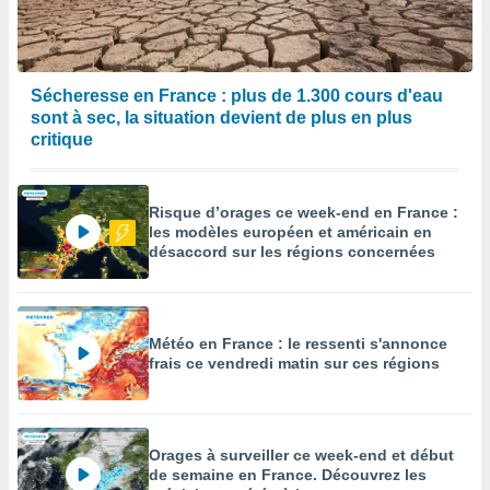
enaires
s des
 des
nts
Sécheresse en France : plus de 1.300 cours d'eau
 ou des
sont à sec, la situation devient de plus en plus
gies
critique
es pour
 accéder
r des
Risque d’orages ce week-end en France :
les modèles européen et américain en
lles
désaccord sur les régions concernées
ue votre
r ce site
 IP et
ifiants
Météo en France : le ressenti s'annonce
es.
frais ce vendredi matin sur ces régions
eurs
traiter
nées
Orages à surveiller ce week-end et début
lles sur
de semaine en France. Découvrez les
d'un