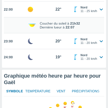
rouver
Nord
22°
22:00
11
-
25
km/h
ations
re
que de
Coucher du soleil à
21h32
kies
Dernière lueur à
22:07
r votre
ement à
Nord
ment en
20°
23:00
11
-
20
km/h
sur le
res des
Nord
19°
24:00
kies
11
-
20
km/h
le au
page de
te web.
Graphique météo heure par heure pour
Gaël
MENT,
 les
SYMBOLE
TEMPÉRATURE
VENT
PRÉCIPITATIONS
logies
e
s
31°
30°