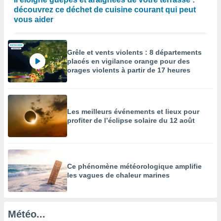
découvrez ce déchet de cuisine courant qui peut
enaires
vous aider
s des
 des
nts
 ou des
Grêle et vents violents : 8 départements
gies
placés en vigilance orange pour des
es pour
orages violents à partir de 17 heures
 accéder
r des
lles
Les meilleurs événements et lieux pour
ue votre
profiter de l’éclipse solaire du 12 août
r ce site
 IP et
ifiants
es.
Ce phénomène météorologique amplifie
les vagues de chaleur marines
eurs
traiter
nées
lles sur
Météo...
d'un