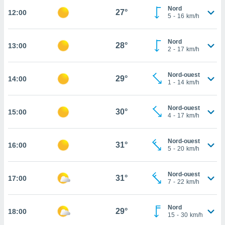
Nord
27°
12:00
cité
5
-
16
km/h
ue
lisée,
ACCEPTER
ur des
Nord
28°
13:00
ET
2
-
17
km/h
ions
CONTINUER
es par le
 cookies
Nord-ouest
29°
14:00
PARAMÈTRES
1
-
14
km/h
gies
es, nous
de
Nord-ouest
30°
15:00
4
-
17
km/h
 notre
afin de
r à vous
Nord-ouest
31°
16:00
r
5
-
20
km/h
ment des
 de très
Nord-ouest
alité.
31°
17:00
7
-
22
km/h
ant sur
n «
Nord
 et
29°
18:00
15
-
30
km/h
r »,