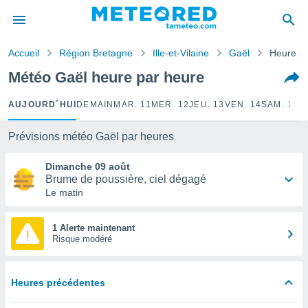
e
ntialité
Accueil
Région Bretagne
Ille-et-Vilaine
Gaël
Heure pa
enu de
o.com
Météo Gaël heure par heure
o.com) a
aré par
AUJOURD´HUI
DEMAIN
MAR. 11
MER. 12
JEU. 13
VEN. 14
SAM. 15
D
onnels
arantir
Prévisions météo Gaël par heures
té des
ions
Dimanche 09 août
. Vous
Brume de poussière, ciel dégagé
accéder
Le matin
e en
 les
1 Alerte maintenant
Risque modéré
s :
r les
s et
Heures précédentes
r
tement