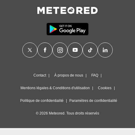
es
 :
et/ou
 à des
ions sur
eil,
des
limitées
nner la
, créer
ils pour
ité
Contact
À propos de nous
FAQ
lisée,
des
Mentions légales & Conditions d'utilisation
Cookies
our
nner des
és
Politique de confidentialité
Paramètres de confidentialité
lisées,
s profils
© 2026 Meteored. Tous droits réservés
enus
lisés,
des
our