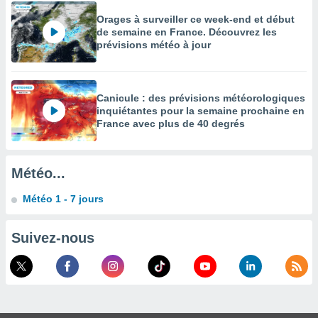
égitime,
Orages à surveiller ce week-end et début
vous
de semaine en France. Découvrez les
vous
prévisions météo à jour
 Pour ce
ous
etirer
Canicule : des prévisions météorologiques
ement
inquiétantes pour la semaine prochaine en
 opposer
France avec plus de 40 degrés
ement
nées à
ment en
 sur «
Météo...
res
» ou
e
Météo 1 - 7 jours
que de
kies
Suivez-nous
ite web.
t nos
ires
ons le
ent des