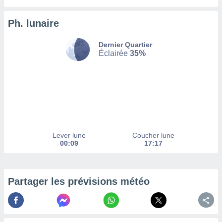
afficher
licité ou
enu
Ph. lunaire
lisé,
e vous
Dernier Quartier
Éclairée
35%
r de la
 non
lisée.
uvez
ation des
et
à notre
Lever lune
Coucher lune
 par le
00:09
17:17
 cette
ion en
sur le
Partager les prévisions météo
«
».
tre
ement,