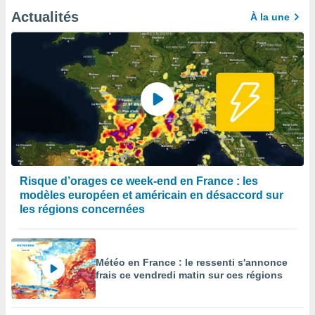
Actualités
enaires
À la une
s des
 des
nts
 ou des
gies
es pour
 accéder
r des
lles
ue votre
r ce site
Risque d’orages ce week-end en France : les
modèles européen et américain en désaccord sur
 IP et
les régions concernées
ifiants
es.
eurs
Météo en France : le ressenti s'annonce
traiter
frais ce vendredi matin sur ces régions
nées
lles sur
d'un