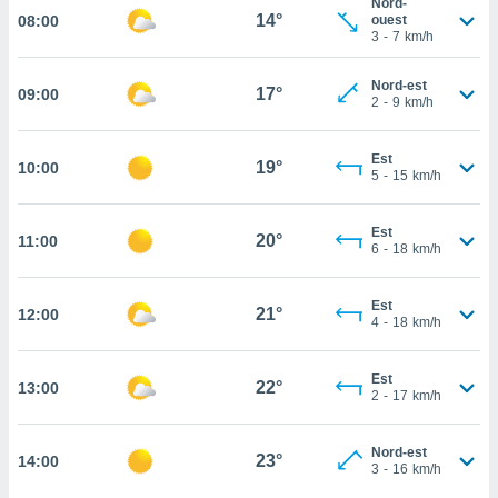
Nord-
14°
08:00
ouest
cité
3
-
7
km/h
ue
lisée,
ACCEPTER
Nord-est
ur des
17°
09:00
ET
2
-
9
km/h
ions
CONTINUER
es par le
 cookies
Est
19°
10:00
PARAMÈTRES
5
-
15
km/h
gies
es, nous
Est
de
20°
11:00
6
-
18
km/h
 notre
afin de
r à vous
Est
21°
12:00
4
-
18
km/h
r
ment des
 de très
Est
22°
alité.
13:00
2
-
17
km/h
ant sur
n «
Nord-est
23°
14:00
 et
3
-
16
km/h
r »,