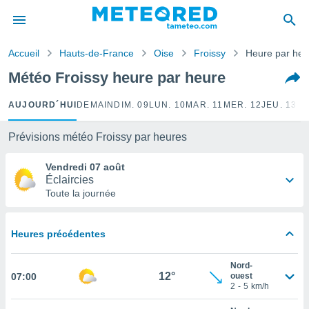
e
ntialité
Accueil
Hauts-de-France
Oise
Froissy
Heure par heu
enu de
o.com
Météo Froissy heure par heure
o.com) a
aré par
AUJOURD´HUI
DEMAIN
DIM. 09
LUN. 10
MAR. 11
MER. 12
JEU. 13
VE
onnels
arantir
Prévisions météo Froissy par heures
té des
ions
Vendredi 07 août
. Vous
Éclaircies
accéder
Toute la journée
e en
 les
Heures précédentes
s :
Nord-
r les
12°
07:00
ouest
s et
2
-
5
km/h
r
tement