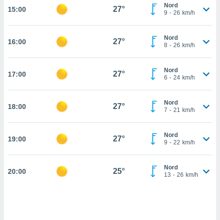
Nord
27°
15:00
cité
9
-
26
km/h
ue
lisée,
ACCEPTER
Nord
ur des
27°
16:00
ET
8
-
26
km/h
ions
CONTINUER
es par le
 cookies
Nord
27°
17:00
PARAMÈTRES
6
-
24
km/h
gies
es, nous
Nord
de
27°
18:00
7
-
21
km/h
 notre
afin de
r à vous
Nord
27°
19:00
9
-
22
km/h
r
ment des
 de très
Nord
25°
alité.
20:00
13
-
26
km/h
ant sur
n «
 et
r »,