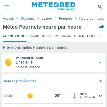
e
ntialité
Accueil
Occitanie
Lozère
Fournels
Heure par heure
enu de
o.com
Météo Fournels heure par heure
o.com) a
aré par
AUJOURD´HUI
DEMAIN
DIM. 09
LUN. 10
MAR. 11
MER. 12
JEU. 13
VE
onnels
arantir
Prévisions météo Fournels par heures
té des
ions
Vendredi 07 août
. Vous
Ensoleillé
accéder
Toute la journée
e en
 les
Heures précédentes
s :
r les
Nord
26°
14:00
s et
9
-
25
km/h
r
tement