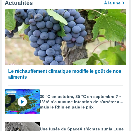
afficher
Actualités
À la une
licité ou
enu
lisé,
e vous
r de la
 non
lisée.
uvez
ation des
Le réchauffement climatique modifie le goût de nos
et
aliments
à notre
 par le
 cette
ion en
30 °C en octobre, 35 °C en septembre ? «
sur le
L’été n’a aucune intention de s’arrêter » –
«
mais le Rhin en paie le prix
».
tre
ement,
Une fusée de SpaceX s’écrase sur la Lune