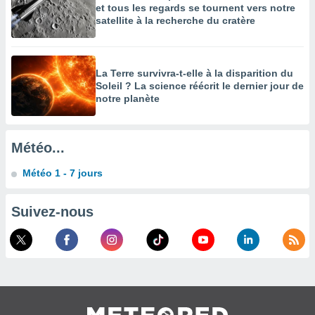
et tous les regards se tournent vers notre
enaires
satellite à la recherche du cratère
s des
 des
nts
 ou des
La Terre survivra-t-elle à la disparition du
gies
Soleil ? La science réécrit le dernier jour de
es pour
notre planète
 accéder
r des
Météo...
lles
ue votre
Météo 1 - 7 jours
r ce site
 IP et
Suivez-nous
ifiants
es.
eurs
traiter
nées
lles sur
d'un