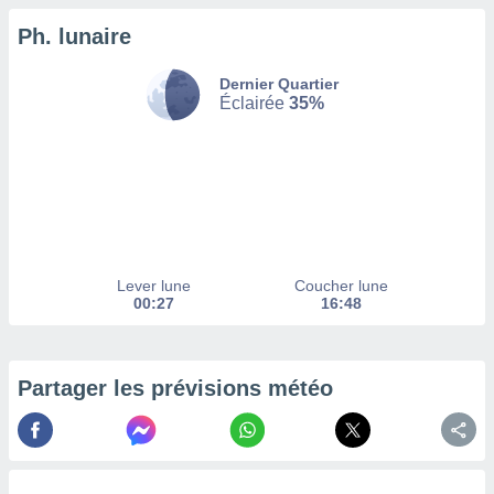
Ph. lunaire
tez pas
ation de
, vous
Dernier Quartier
z à
Éclairée
35%
à notre
.com.
 cas,
us
ns que
s
Lever lune
Coucher lune
ires
00:27
16:48
urer la
on sur le
 seront
, et que
Partager les prévisions météo
ies ne
as
pour
 le
ement