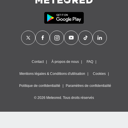
égitime,
vous
vous
 Pour ce
ous
etirer
ement
 opposer
ement
nées à
Contact
À propos de nous
FAQ
ment en
 sur «
res
» ou
Mentions légales & Conditions d'utilisation
Cookies
e
que de
Politique de confidentialité
Paramètres de confidentialité
kies
ite web.
© 2026 Meteored. Tous droits réservés
t nos
ires
ons le
ent des