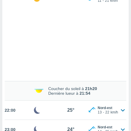
11
-
21
km/h
cédez au
 et vous
z
ation de
qu'ils
 nous ou
aires,
nt de
t
er le
ement
te, ainsi
per un
Coucher du soleil à
21h20
écifique
Dernière lueur à
21:54
us
de la
 et du
Nord-est
25°
22:00
13
-
22
km/h
lisé en
 de
Nord-est
24°
23:00
. Vous