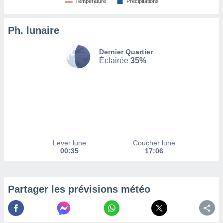
Température
Précipitations
tez pas
ation de
Ph. lunaire
, vous
z à
Dernier Quartier
à notre
Éclairée
35%
.com.
 cas,
us
ns que
s
ires
urer la
Lever lune
Coucher lune
on sur le
00:35
17:06
 seront
, et que
ies ne
as
Partager les prévisions météo
pour
 le
ement