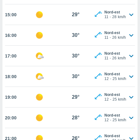
cité
Nord-est
ue
29°
15:00
11
-
28
km/h
lisée,
ACCEPTER
ur des
ET
ions
Nord-est
CONTINUER
30°
16:00
es par le
11
-
26
km/h
 cookies
PARAMÈTRES
Nord-est
gies
30°
17:00
11
-
26
km/h
es, nous
de
 notre
Nord-est
30°
18:00
12
-
25
km/h
afin de
r à vous
r
Nord-est
29°
ment des
19:00
12
-
25
km/h
 de très
alité.
Nord-est
28°
20:00
ant sur
12
-
25
km/h
n «
 et
Nord-est
r »,
26°
21:00