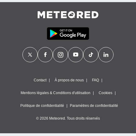
égitime,
vous
vous
 Pour ce
ous
etirer
ement
 opposer
ement
nées à
ment en
 sur «
res
» ou
Contact
À propos de nous
FAQ
e
que de
Mentions légales & Conditions d'utilisation
Cookies
kies
ite web.
Politique de confidentialité
Paramètres de confidentialité
t nos
© 2026 Meteored. Tous droits réservés
ires
ons le
ent des