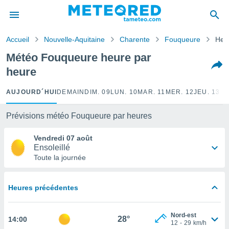
e
ntialité
Accueil
Nouvelle-Aquitaine
Charente
Fouqueure
Heu
enu de
o.com
Météo Fouqueure heure par
o.com) a
heure
aré par
onnels
AUJOURD´HUI
DEMAIN
DIM. 09
LUN. 10
MAR. 11
MER. 12
JEU. 13
VE
arantir
té des
Prévisions météo Fouqueure par heures
ions
. Vous
Vendredi 07 août
accéder
Ensoleillé
e en
Toute la journée
 les
s :
Heures précédentes
r les
s et
Nord-est
r
28°
14:00
12
-
29
km/h
tement