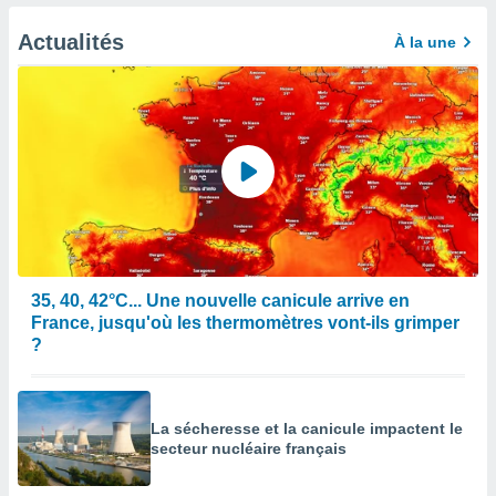
afficher
licité ou
Actualités
À la une
enu
lisé,
e vous
r de la
 non
lisée.
uvez
ation des
et
à notre
35, 40, 42°C... Une nouvelle canicule arrive en
 par le
France, jusqu'où les thermomètres vont-ils grimper
 cette
?
ion en
sur le
«
».
La sécheresse et la canicule impactent le
secteur nucléaire français
tre
ement,