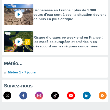
enaires
Sécheresse en France : plus de 1.300
s des
cours d'eau sont à sec, la situation devient
 des
de plus en plus critique
nts
 ou des
gies
es pour
Risque d’orages ce week-end en France :
 accéder
les modèles européen et américain en
r des
désaccord sur les régions concernées
lles
ue votre
r ce site
Météo...
 IP et
Météo 1 - 7 jours
ifiants
es.
Suivez-nous
eurs
traiter
nées
lles sur
d'un