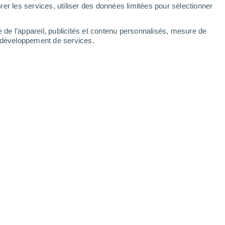
Samedi
8
er les services, utiliser des données limitées pour sélectionner
e de l’appareil, publicités et contenu personnalisés, mesure de
t développement de services.
blis par heures
19°
Éclaircies
02:00
T. ressentie
19°
16°
Éclaircies
05:00
T. ressentie
16°
17°
Ensoleillé
08:00
T. ressentie
17°
22°
Éclaircies
11:00
T. ressentie
22°