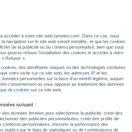
 pour Fontenay-près-Chablis
VENT
PRÉCIPITATIONS
12
15
18
21
00
03
06
09
12
15
18
21
00
ez à accéder à notre site web tameteo.com. Dans ce cas, nous
 navigation sur le site web seront installés, et que les cookies
ficher de la publicité ou du contenu personnalisé, bien que vous
ous pouvez refuser l'installation des cookies et accéder à notre
29°
n « Refuser ».
28°
26°
 cookies, des identifiants uniques ou des technologies similaires
25°
24°
que votre visite sur ce site web, les adresses IP et les
30°
23°
22°
s données personnelles sur la base d'un intérêt légitime, auquel
21°
 votre consentement ou vous opposer au traitement des données
19°
tique de cookies
sur ce site web.
16°
15°
14°
onnées suivant :
r des données limitées pour sélectionner la publicité, créer des
sélectionner des publicités personnalisées, créer des profils de
 des contenus personnalisés, mesurer la performance des
s publics par le biais de statistiques ou de combinaisons de