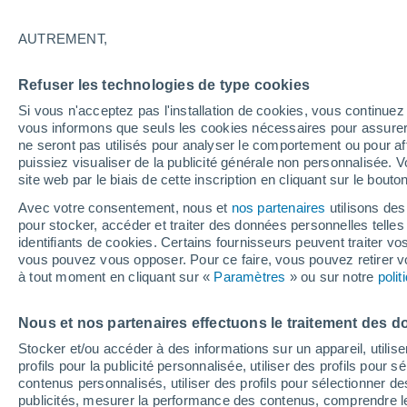
Graphique météo heure par heure
AUTREMENT,
SYMBOLE
TEMPÉRATURE
Refuser les technologies de type cookies
00
03
06
09
12
15
18
21
00
03
06
09
Si vous n'acceptez pas l'installation de cookies, vous continu
vous informons que seuls les cookies nécessaires pour assurer la
ne seront pas utilisés pour analyser le comportement ou pour af
puissiez visualiser de la publicité générale non personnalisée. V
site web par le biais de cette inscription en cliquant sur le bouto
26°
Avec votre consentement, nous et
nos partenaires
utilisons des
25°
24°
pour stocker, accéder et traiter des données personnelles telles 
identifiants de cookies. Certains fournisseurs peuvent traiter vo
22°
vous pouvez vous opposer. Pour ce faire, vous pouvez retirer
19°
19°
à tout moment en cliquant sur «
Paramètres
» ou sur notre
poli
17°
16°
16°
14°
14°
Nous et nos partenaires effectuons le traitement des d
Stocker et/ou accéder à des informations sur un appareil, utilise
profils pour la publicité personnalisée, utiliser des profils pour 
contenus personnalisés, utiliser des profils pour sélectionner
publicités, mesurer la performance des contenus, comprendre le