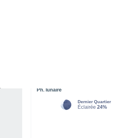
SAMEDI 08 AOÛT
Toute la journée
Éclaircies
Lever du soleil à
06h30
Coucher du soleil à
21h09
Première lueur à
05:55
Dernière lueur à
21:44
Ph. lunaire
Dernier Quartier
Éclairée
24%