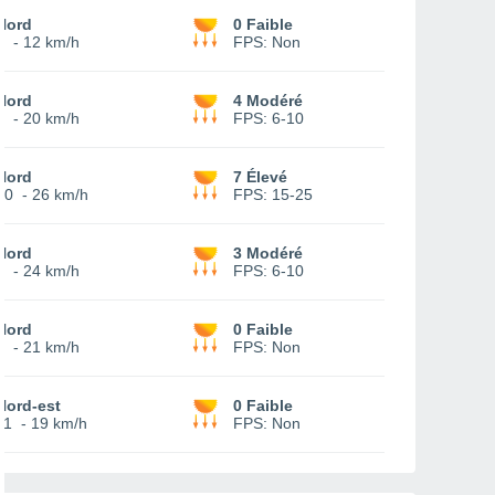
Nord
0 Faible
6
-
12 km/h
FPS:
Non
Nord
4 Modéré
7
-
20 km/h
FPS:
6-10
Nord
7 Élevé
10
-
26 km/h
FPS:
15-25
Nord
3 Modéré
9
-
24 km/h
FPS:
6-10
Nord
0 Faible
8
-
21 km/h
FPS:
Non
Nord-est
0 Faible
11
-
19 km/h
FPS:
Non