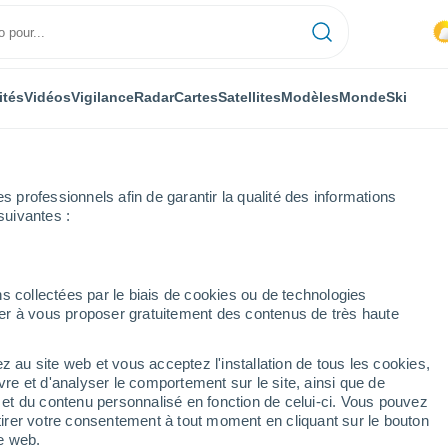
ités
Vidéos
Vigilance
Radar
Cartes
Satellites
Modèles
Monde
Ski
professionnels afin de garantir la qualité des informations
suivantes :
enay-près-Chablis
Heure par heure
s collectées par le biais de cookies ou de technologies
nuer à vous proposer gratuitement des contenus de très haute
hablis heure par heure
z au site web et vous acceptez l'installation de tous les cookies,
vre et d'analyser le comportement sur le site, ainsi que de
é et du contenu personnalisé en fonction de celui-ci. Vous pouvez
tirer votre consentement à tout moment en cliquant sur le bouton
te web.