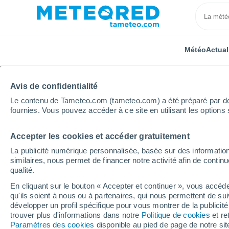
Météo
Actual
Avis de confidentialité
Le contenu de Tameteo.com (tameteo.com) a été préparé par des 
fournies. Vous pouvez accéder à ce site en utilisant les options 
Accepter les cookies et accéder gratuitement
Accueil
Bourgogne-Franche-Comté
Yonne
Font
La publicité numérique personnalisée, basée sur des information
similaires, nous permet de financer notre activité afin de conti
Météo Fontenay-près-C
qualité.
En cliquant sur le bouton « Accepter et continuer », vous accéde
qu'ils soient à nous ou à partenaires, qui nous permettent de sui
Météo 1 - 7 jours
Heure par heure
développer un profil spécifique pour vous montrer de la publicit
trouver plus d'informations dans notre
Politique de cookies
et re
Paramètres des cookies
disponible au pied de page de notre si