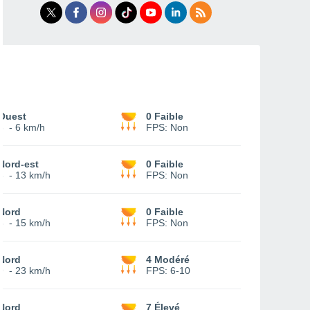
Ouest
0 Faible
3
-
6 km/h
FPS:
Non
Nord-est
0 Faible
8
-
13 km/h
FPS:
Non
Nord
0 Faible
8
-
15 km/h
FPS:
Non
Nord
4 Modéré
9
-
23 km/h
FPS:
6-10
Nord
7 Élevé