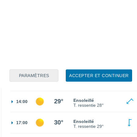
16°
Ciel dégagé
02:00
T. ressentie
16°
14°
Ciel dégagé
05:00
T. ressentie
14°
15°
Éclaircies
08:00
T. ressentie
15°
PARAMÈTRES
ACCEPTER ET CONTINUER
23°
Éclaircies
11:00
T. ressentie
25°
29°
Ensoleillé
14:00
T. ressentie
28°
30°
Ensoleillé
17:00
T. ressentie
29°