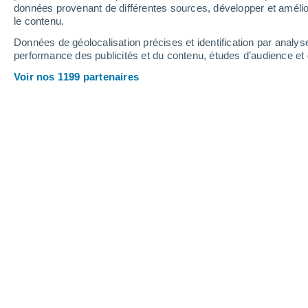
Jeudi
6
Vendredi
7
données provenant de différentes sources, développer et amélior
le contenu.
Données de géolocalisation précises et identification par analys
performance des publicités et du contenu, études d’audience e
Prévisions météo Fontenay-près-Cha
Voir nos 1199 partenaires
JEUDI 06 AOÛT
Toute la journée
Ensoleillé
Lever du soleil à
06h27
Coucher du soleil à
21h12
Première lueur à
05:52
Dernière lueur à
21:48
Ph. lunaire