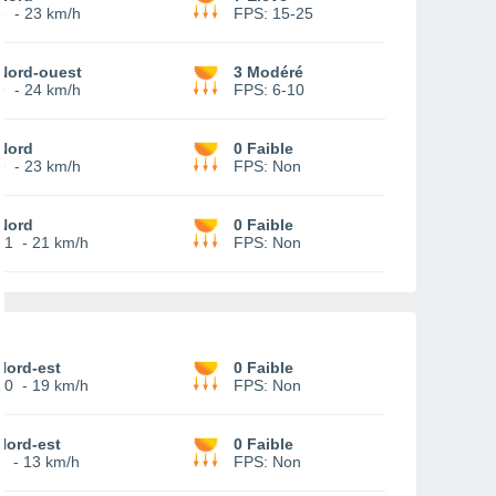
8
-
23 km/h
FPS:
15-25
Nord-ouest
3 Modéré
9
-
24 km/h
FPS:
6-10
Nord
0 Faible
9
-
23 km/h
FPS:
Non
Nord
0 Faible
11
-
21 km/h
FPS:
Non
Nord-est
0 Faible
10
-
19 km/h
FPS:
Non
Nord-est
0 Faible
7
-
13 km/h
FPS:
Non