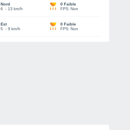
Nord
0 Faible
6
-
13 km/h
FPS:
Non
Est
0 Faible
5
-
9 km/h
FPS:
Non