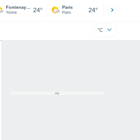
Fontenay-près-Chablis
Paris
Montpelli
24°
24°
Yonne
Paris
Hérault
°C