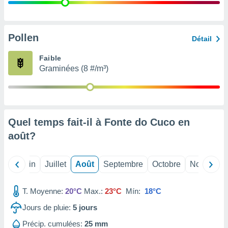
nées
lles sur
d'un
égitime,
Pollen
Détail
vous
vous
Faible
 Pour ce
Graminées (8 #/m³)
ous
etirer
ement
 opposer
Quel temps fait-il à Fonte do Cuco en
ement
nées à
août
?
ment en
 sur «
res
» ou
Mai
Juin
Juillet
Août
Septembre
Octobre
Novembre
e
que de
kies
T. Moyenne:
20°C
Max.:
23°C
Mín:
18°C
ite web.
Jours de pluie:
5
jours
t nos
Précip. cumulées:
25 mm