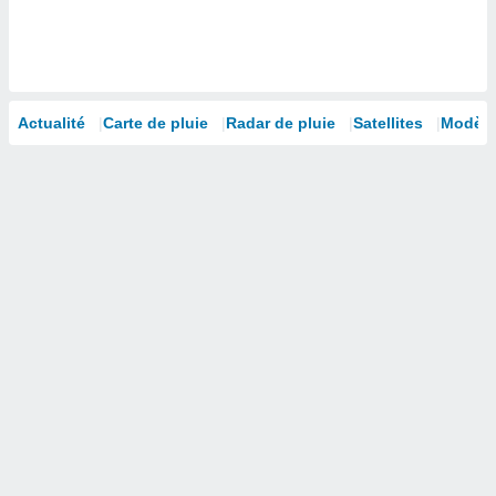
 utiliser
nées
 pour
nner le
.
Actualité
Carte de pluie
Radar de pluie
Satellites
Modèle
 de
isation
 et
ation par
 de
l,
s et
lisés,
de
ance des
és et du
, études
ce et
pement
ces.
os 1199