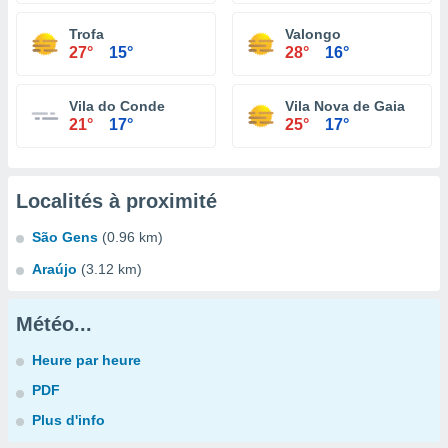
Trofa
Valongo
27°
15°
28°
16°
Vila do Conde
Vila Nova de Gaia
21°
17°
25°
17°
Localités à proximité
São Gens
(0.96 km)
Araújo
(3.12 km)
Météo...
Heure par heure
PDF
Plus d'info