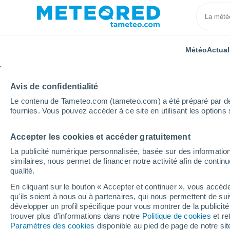
Météo
Actual
Avis de confidentialité
Le contenu de Tameteo.com (tameteo.com) a été préparé par des 
fournies. Vous pouvez accéder à ce site en utilisant les options 
Accepter les cookies et accéder gratuitement
Accueil
Grand Est
Vosges
Fays
Heure par 
La publicité numérique personnalisée, basée sur des information
similaires, nous permet de financer notre activité afin de conti
Météo Fays heure par 
qualité.
En cliquant sur le bouton « Accepter et continuer », vous accéde
qu'ils soient à nous ou à partenaires, qui nous permettent de sui
Météo 1 - 7 jours
Heure par heure
développer un profil spécifique pour vous montrer de la publicit
trouver plus d'informations dans notre
Politique de cookies
et re
Paramètres des cookies
disponible au pied de page de notre si