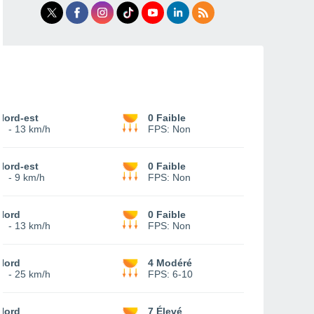
Nord-est
0 Faible
6
-
13 km/h
FPS:
Non
Nord-est
0 Faible
4
-
9 km/h
FPS:
Non
Nord
0 Faible
5
-
13 km/h
FPS:
Non
Nord
4 Modéré
9
-
25 km/h
FPS:
6-10
Nord
7 Élevé