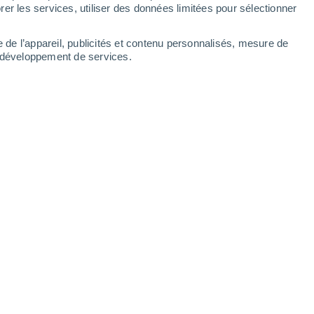
Dimanche
9
er les services, utiliser des données limitées pour sélectionner
e de l’appareil, publicités et contenu personnalisés, mesure de
t développement de services.
17°
Éclaircies
02:00
T. ressentie
17°
15°
Ciel dégagé
05:00
T. ressentie
15°
16°
Ensoleillé
08:00
T. ressentie
16°
23°
Ensoleillé
11:00
T. ressentie
25°