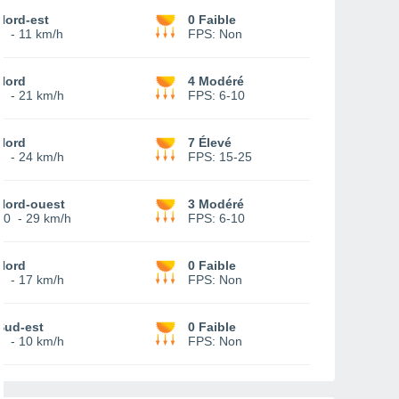
Nord-est
0 Faible
4
-
11 km/h
FPS:
Non
Nord
4 Modéré
7
-
21 km/h
FPS:
6-10
Nord
7 Élevé
8
-
24 km/h
FPS:
15-25
Nord-ouest
3 Modéré
10
-
29 km/h
FPS:
6-10
Nord
0 Faible
7
-
17 km/h
FPS:
Non
Sud-est
0 Faible
4
-
10 km/h
FPS:
Non