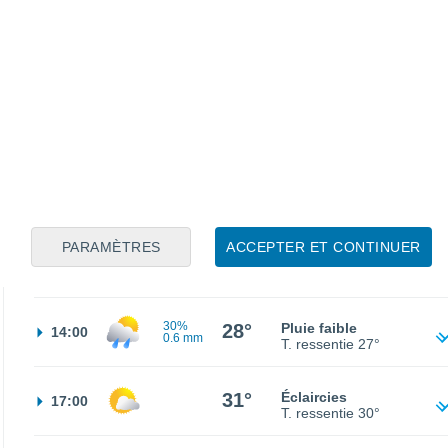
20°
Ciel dégagé
02:00
T. ressentie
20°
19°
Éclaircies
05:00
T. ressentie
19°
23°
Éclaircies
08:00
T. ressentie
25°
PARAMÈTRES
ACCEPTER ET CONTINUER
30°
Ciel variable
11:00
T. ressentie
28°
30%
28°
Pluie faible
14:00
0.6 mm
T. ressentie
27°
31°
Éclaircies
17:00
T. ressentie
30°