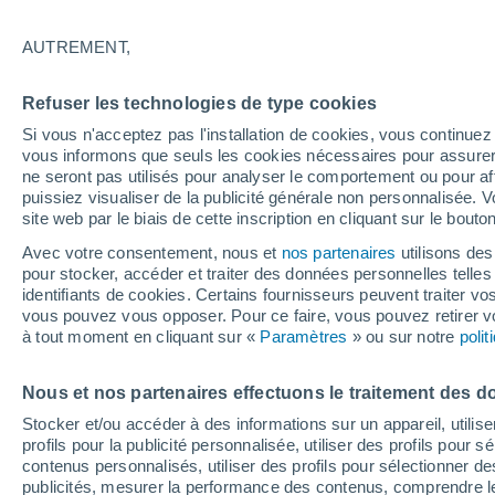
Graphique météo heure par heure
AUTREMENT,
SYMBOLE
TEMPÉRATURE
Refuser les technologies de type cookies
00
03
06
09
12
15
18
21
00
03
06
09
Si vous n'acceptez pas l'installation de cookies, vous continu
vous informons que seuls les cookies nécessaires pour assurer la
ne seront pas utilisés pour analyser le comportement ou pour af
puissiez visualiser de la publicité générale non personnalisée. V
site web par le biais de cette inscription en cliquant sur le bouto
Avec votre consentement, nous et
nos partenaires
utilisons des
pour stocker, accéder et traiter des données personnelles telles 
26°
26°
identifiants de cookies. Certains fournisseurs peuvent traiter vo
24°
vous pouvez vous opposer. Pour ce faire, vous pouvez retirer
23°
à tout moment en cliquant sur «
Paramètres
» ou sur notre
poli
19°
18°
17°
16°
16°
15°
Nous et nos partenaires effectuons le traitement des d
15°
Stocker et/ou accéder à des informations sur un appareil, utilise
profils pour la publicité personnalisée, utiliser des profils pour 
contenus personnalisés, utiliser des profils pour sélectionner
publicités, mesurer la performance des contenus, comprendre le