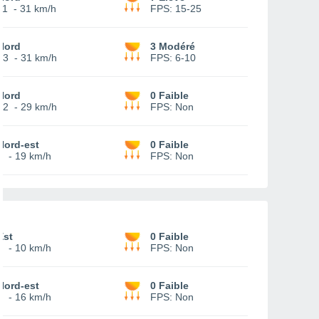
11
-
31 km/h
FPS:
15-25
Nord
3 Modéré
13
-
31 km/h
FPS:
6-10
Nord
0 Faible
12
-
29 km/h
FPS:
Non
Nord-est
0 Faible
8
-
19 km/h
FPS:
Non
Est
0 Faible
6
-
10 km/h
FPS:
Non
Nord-est
0 Faible
8
-
16 km/h
FPS:
Non