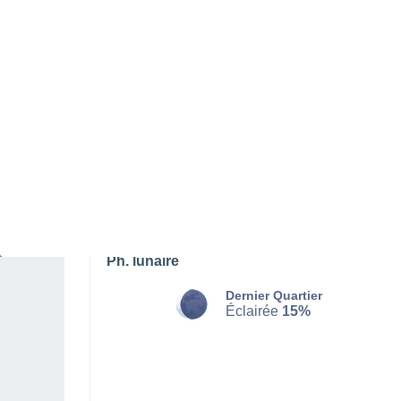
DIMANCHE 09 AOÛT
L'après-midi
Pluie faible, ciel variable
Lever du soleil à
06h19
Coucher du soleil à
20h57
Première lueur à
05:43
Dernière lueur à
21:32
Ph. lunaire
Dernier Quartier
Éclairée
15%