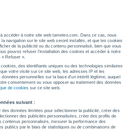
 pour Fays
VENT
PRÉCIPITATIONS
12
15
18
21
00
03
06
09
12
15
18
21
00
ez à accéder à notre site web tameteo.com. Dans ce cas, nous
 navigation sur le site web seront installés, et que les cookies
ficher de la publicité ou du contenu personnalisé, bien que vous
ous pouvez refuser l'installation des cookies et accéder à notre
n « Refuser ».
31°
31°
30°
30°
 cookies, des identifiants uniques ou des technologies similaires
29°
28°
28°
que votre visite sur ce site web, les adresses IP et les
26°
s données personnelles sur la base d'un intérêt légitime, auquel
23°
23°
 votre consentement ou vous opposer au traitement des données
22°
tique de cookies
sur ce site web.
20°
19°
onnées suivant :
r des données limitées pour sélectionner la publicité, créer des
sélectionner des publicités personnalisées, créer des profils de
0.6
 des contenus personnalisés, mesurer la performance des
s publics par le biais de statistiques ou de combinaisons de