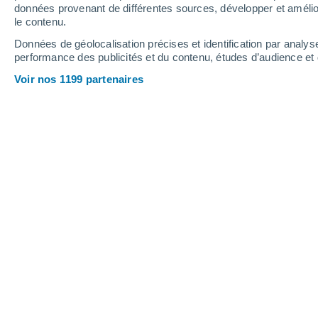
Vendredi
7
Samedi
8
données provenant de différentes sources, développer et amélior
le contenu.
Données de géolocalisation précises et identification par analys
performance des publicités et du contenu, études d’audience e
Prévisions météo Fays par heures
Voir nos 1199 partenaires
VENDREDI 07 AOÛT
Toute la journée
Ensoleillé
Lever du soleil à
06h16
Coucher du soleil à
21h00
Première lueur à
05:40
Dernière lueur à
21:36
Ph. lunaire