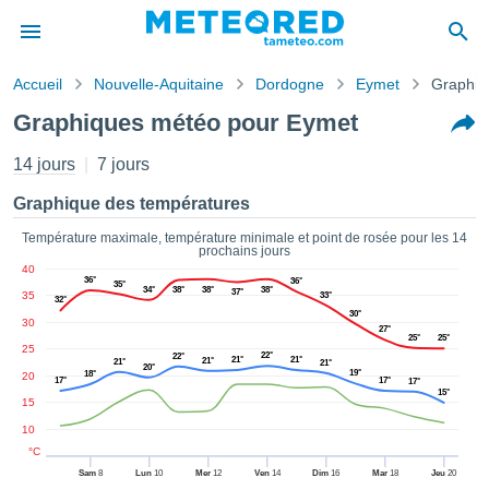
Accueil
Nouvelle-Aquitaine
Dordogne
Eymet
Graphiq
s de
Graphiques météo pour Eymet
ntialité
tenu de
14 jours
7 jours
eo.com
o.com) a
Graphique des températures
paré par
es
Température maximale, température minimale et point de rosée pour les 14
prochains jours
ionnels
40
garantir
36°
36°
35°
34°
38°
38°
38°
37°
35
ité des
33°
32°
30°
ations
30
27°
s. Vous
25°
25°
25
22°
22°
accéder
21°
21°
21°
21°
21°
20°
19°
18°
20
ite en
17°
17°
17°
15°
ant les
15
ions
10
ntes :
°C
Sam
8
Lun
10
Mer
12
Ven
14
Dim
16
Mar
18
Jeu
20
er les