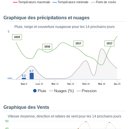
Température maximale
Température minimale
Point de rosée
es et
éder
tement
Graphique des précipitations et nuages
licité
Pluie, neige et couverture nuageuse pour les 14 prochains jours
rique
1
5
alisée,
ACCEPTER
1019
sur des
ET
1017
1017
ations
1016
CONTINUER
es par le
5
 cookies
 de
PARAMÈTRES
logies
0.7
es, nous
0.2
et de
mm
r notre
Sam
8
Lun
10
Mer
12
Ven
14
Dim
16
Mar
18
Jeu
20
 afin de
Pluie
Nuages (%)
Pression
r à vous
oser
ment des
Graphique des Vents
 de très
ualité.
Vitesse moyenne, direction et rafales de vent pour les 14 prochains jours
50
uant sur
40