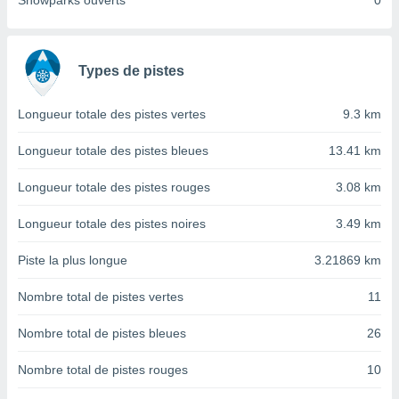
Snowparks ouverts
0
nées
lles sur
d'un
égitime,
Types de pistes
vous
vous
 Pour ce
Longueur totale des pistes vertes
9.3 km
ous
etirer
Longueur totale des pistes bleues
13.41 km
ement
Longueur totale des pistes rouges
3.08 km
 opposer
ement
Longueur totale des pistes noires
3.49 km
nées à
ment en
Piste la plus longue
3.21869 km
 sur «
res
» ou
Nombre total de pistes vertes
11
e
que de
kies
Nombre total de pistes bleues
26
ite web.
Nombre total de pistes rouges
10
t nos