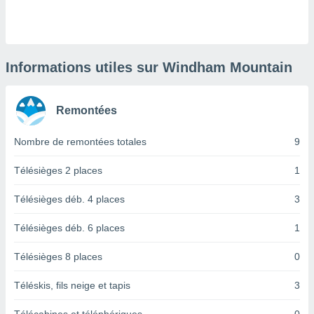
logies
e
s
tez pas
Informations utiles sur Windham Mountain
ation de
, vous
z à
Remontées
à notre
Nombre de remontées totales
9
.com.
 cas,
us
Télésièges 2 places
1
ns que
s
Télésièges déb. 4 places
3
ires
Télésièges déb. 6 places
1
urer la
on sur le
Télésièges 8 places
0
 seront
, et que
Téléskis, fils neige et tapis
3
ies ne
as