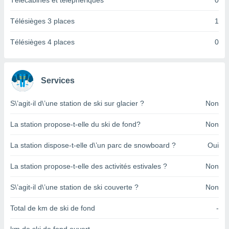
Télécabines et téléphériques
0
pour
 le
ement
Télésièges 3 places
1
afficher
licité ou
Télésièges 4 places
0
enu
lisé,
e vous
Services
r de la
S\’agit-il d\’une station de ski sur glacier ?
Non
 non
lisée.
La station propose-t-elle du ski de fond?
Non
uvez
La station dispose-t-elle d\’un parc de snowboard ?
Oui
ation des
et
La station propose-t-elle des activités estivales ?
Non
à notre
 par le
 cette
S\’agit-il d\’une station de ski couverte ?
Non
ion en
sur le
Total de km de ski de fond
-
«
».