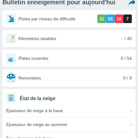
Bulletin enneigement pour aujourd'hui
s et
r
tement
Pistes par niveau de difficulté
11
26
10
7
cité
ue
lisée,
Kilomètres skiables
- / 40
ACCEPTER
ur des
ET
ions
CONTINUER
es par le
Pistes ouvertes
0 / 54
 cookies
PARAMÈTRES
gies
es, nous
Remontées
0 / 9
de
 notre
afin de
État de la neige
r à vous
r
Épaisseur de neige à la base
-
ment des
 de très
Epaisseur de neige au sommet
-
alité.
ant sur