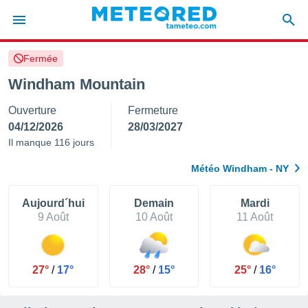
Fermée
e
ntialité
Windham Mountain
enu de
Ouverture
Fermeture
o.com
o.com) a
04/12/2026
28/03/2027
aré par
Il manque 116 jours
onnels
Météo Windham - NY
arantir
té des
ions
Aujourd´hui
Demain
Mardi
. Vous
9 Août
10 Août
11 Août
accéder
e en
 les
27°
/
17°
28°
/
15°
25°
/
16°
s :
r les