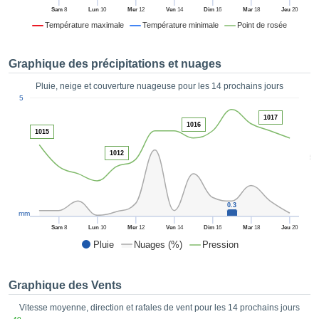
es et
Sam
8
Lun
10
Mer
12
Ven
14
Dim
16
Mar
18
Jeu
20
éder
Température maximale
Température minimale
Point de rosée
tement
licité
Graphique des précipitations et nuages
rique
alisée,
Pluie, neige et couverture nuageuse pour les 14 prochains jours
ACCEPTER
1
sur des
5
ET
ations
CONTINUER
1017
es par le
1016
1015
 cookies
 de
PARAMÈTRES
1012
5
logies
es, nous
et de
r notre
0.3
mm
 afin de
Sam
8
Lun
10
Mer
12
Ven
14
Dim
16
Mar
18
Jeu
20
r à vous
Pluie
Nuages (%)
Pression
oser
ment des
 de très
Graphique des Vents
ualité.
Vitesse moyenne, direction et rafales de vent pour les 14 prochains jours
uant sur