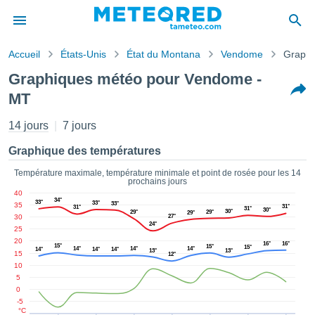
Accueil
États-Unis
État du Montana
Vendome
Graphi
s de
Graphiques météo pour Vendome -
ntialité
MT
tenu de
eo.com
14 jours
7 jours
o.com) a
paré par
Graphique des températures
es
ionnels
Température maximale, température minimale et point de rosée pour les 14
garantir
prochains jours
ité des
40
34°
33°
33°
ations
33°
35
31°
31°
31°
30°
30°
29°
29°
29°
30
27°
s. Vous
24°
25
accéder
20
ite en
16°
16°
15°
15°
15°
14°
14°
14°
14°
14°
14°
13°
13°
15
12°
ant les
10
ions
5
ntes :
0
-5
°C
er les