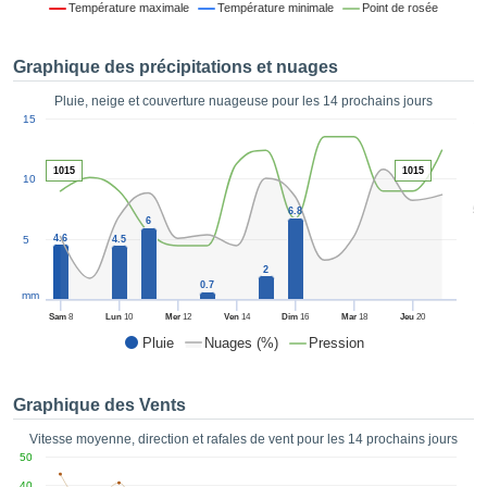
Température maximale
Température minimale
Point de rosée
es et
éder
tement
Graphique des précipitations et nuages
licité
Pluie, neige et couverture nuageuse pour les 14 prochains jours
rique
1
15
alisée,
ACCEPTER
sur des
ET
ations
1015
1015
10
CONTINUER
es par le
5
 cookies
6.8
6
 de
PARAMÈTRES
4.6
5
4.5
logies
2
es, nous
0.7
et de
mm
r notre
Sam
8
Lun
10
Mer
12
Ven
14
Dim
16
Mar
18
Jeu
20
 afin de
Pluie
Nuages (%)
Pression
r à vous
oser
ment des
Graphique des Vents
 de très
ualité.
Vitesse moyenne, direction et rafales de vent pour les 14 prochains jours
50
uant sur
40