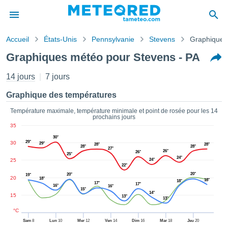
Accueil
États-Unis
Pennsylvanie
Stevens
Graphiques
s de
Graphiques météo pour Stevens - PA
ntialité
tenu de
14 jours
7 jours
eo.com
o.com) a
Graphique des températures
paré par
es
Température maximale, température minimale et point de rosée pour les 14
prochains jours
ionnels
35
garantir
30°
ité des
29°
30
29°
28°
28°
28°
28°
ations
27°
26°
26°
25°
s. Vous
24°
25
24°
22°
accéder
20°
20°
19°
ite en
20
18°
18°
18°
17°
17°
16°
ant les
16°
15°
14°
15
ions
13°
13°
ntes :
°C
Sam
8
Lun
10
Mer
12
Ven
14
Dim
16
Mar
18
Jeu
20
er les