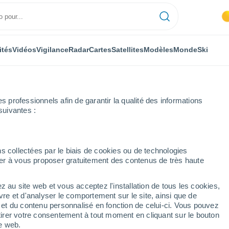
ités
Vidéos
Vigilance
Radar
Cartes
Satellites
Modèles
Monde
Ski
professionnels afin de garantir la qualité des informations
suivantes :
e Ski & Recreation Area
Ski
s collectées par le biais de cookies ou de technologies
nuer à vous proposer gratuitement des contenus de très haute
Météo Snowy Range Ski & Recreation Area - WY
z au site web et vous acceptez l'installation de tous les cookies,
vre et d'analyser le comportement sur le site, ainsi que de
Aujourd
Demain
Samedi
é et du contenu personnalisé en fonction de celui-ci. Vous pouvez
´hui
7 Août
8 Août
tirer votre consentement à tout moment en cliquant sur le bouton
6 Août
te web.