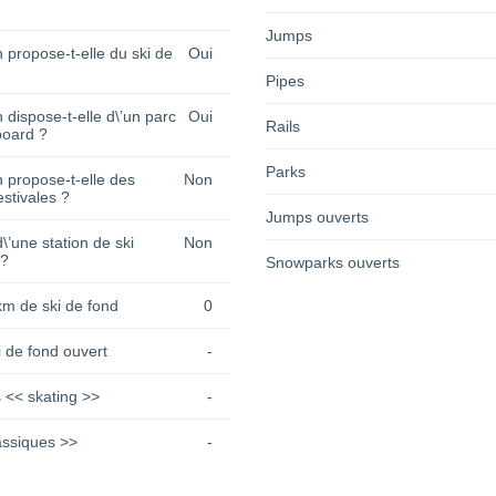
Jumps
n propose-t-elle du ski de
Oui
Pipes
n dispose-t-elle d\’un parc
Oui
Rails
oard ?
Parks
n propose-t-elle des
Non
estivales ?
Jumps ouverts
 d\’une station de ski
Non
 ?
Snowparks ouverts
km de ski de fond
0
 de fond ouvert
-
 << skating >>
-
assiques >>
-