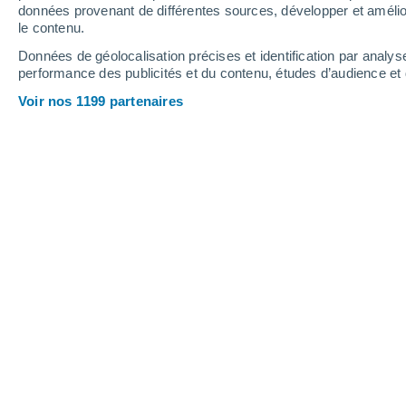
données provenant de différentes sources, développer et amélior
Webcams - Snowy Range Ski & Recre
le contenu.
Données de géolocalisation précises et identification par analys
performance des publicités et du contenu, études d’audience e
Voir nos 1199 partenaires
Snowy Range - Sundance Webcam
6 Août 2026
Hauteur de neige