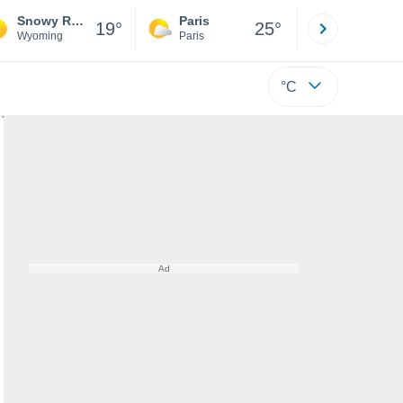
Snowy Range Ski & Recreation Area
Paris
Montpelli
19°
25°
Wyoming
Paris
Hérault
°C