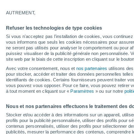
Ouverture
Fermeture
AUTREMENT,
11/12/2026
28/03/2027
Il manque 126 jours
Refuser les technologies de type cookies
Si vous n'acceptez pas l'installation de cookies, vous continu
Bulletin enneigement pour aujourd'hui
vous informons que seuls les cookies nécessaires pour assurer la
ne seront pas utilisés pour analyser le comportement ou pour af
puissiez visualiser de la publicité générale non personnalisée. V
Pistes par niveau de difficulté
0
0
0
0
site web par le biais de cette inscription en cliquant sur le bouto
Avec votre consentement, nous et
nos partenaires
utilisons des
pour stocker, accéder et traiter des données personnelles telles 
Kilomètres skiables
-
identifiants de cookies. Certains fournisseurs peuvent traiter vo
vous pouvez vous opposer. Pour ce faire, vous pouvez retirer
à tout moment en cliquant sur «
Paramètres
» ou sur notre
poli
Pistes ouvertes
0 / 0
Nous et nos partenaires effectuons le traitement des d
Remontées
0 / 5
Stocker et/ou accéder à des informations sur un appareil, utilise
profils pour la publicité personnalisée, utiliser des profils pour 
contenus personnalisés, utiliser des profils pour sélectionner
publicités, mesurer la performance des contenus, comprendre le