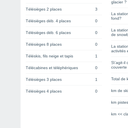
glacier ?
Télésièges 2 places
3
La statio
fond?
Télésièges déb. 4 places
0
La statio
Télésièges déb. 6 places
0
de snowb
Télésièges 8 places
0
La statio
activités 
Téléskis, fils neige et tapis
1
S\’agit-il
couverte
Télécabines et téléphériques
0
Total de 
Télésièges 3 places
1
km de ski
Télésièges 4 places
0
km pistes
km << cl