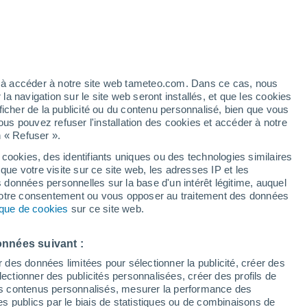
26°
/
9°
26°
/
11°
24°
/
8°
ez à accéder à notre site web tameteo.com. Dans ce cas, nous
 navigation sur le site web seront installés, et que les cookies
ficher de la publicité ou du contenu personnalisé, bien que vous
ous pouvez refuser l'installation des cookies et accéder à notre
État de la neige
n « Refuser ».
 cookies, des identifiants uniques ou des technologies similaires
Épaisseur de neige à la base
-
que votre visite sur ce site web, les adresses IP et les
s données personnelles sur la base d'un intérêt légitime, auquel
Epaisseur de neige au sommet
-
 votre consentement ou vous opposer au traitement des données
tique de cookies
sur ce site web.
Tyoe de neige à la base
-
onnées suivant :
Tyoe de neige au sommet
-
r des données limitées pour sélectionner la publicité, créer des
sélectionner des publicités personnalisées, créer des profils de
 des contenus personnalisés, mesurer la performance des
s publics par le biais de statistiques ou de combinaisons de