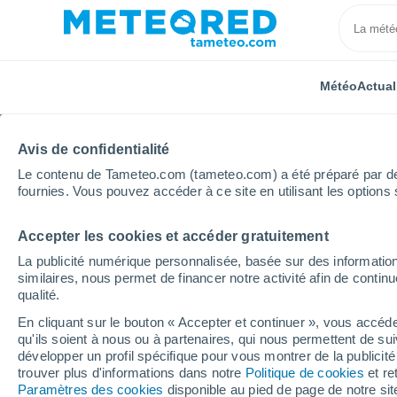
Météo
Actual
Avis de confidentialité
Le contenu de Tameteo.com (tameteo.com) a été préparé par des 
fournies. Vous pouvez accéder à ce site en utilisant les options 
Accepter les cookies et accéder gratuitement
Accueil
États-Unis
État du Wyoming
Snowy Rang
La publicité numérique personnalisée, basée sur des information
similaires, nous permet de financer notre activité afin de conti
Fermée
qualité.
Snowy Range Ski &
En cliquant sur le bouton « Accepter et continuer », vous accéde
qu'ils soient à nous ou à partenaires, qui nous permettent de sui
Recreation Area
développer un profil spécifique pour vous montrer de la publicit
trouver plus d'informations dans notre
Politique de cookies
et re
Paramètres des cookies
disponible au pied de page de notre si