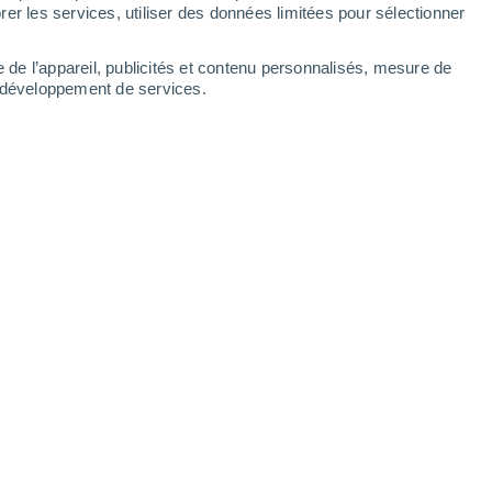
er les services, utiliser des données limitées pour sélectionner
ation Area
e de l’appareil, publicités et contenu personnalisés, mesure de
t développement de services.
Base Webcam
6 Août 2026