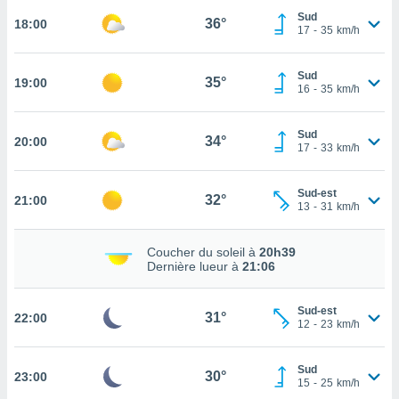
Sud
36°
18:00
tez pas
17
-
35
km/h
ation de
, vous
Sud
z à
35°
19:00
16
-
35
km/h
à notre
.com.
Sud
34°
20:00
 cas,
17
-
33
km/h
us
ns que
Sud-est
s
32°
21:00
13
-
31
km/h
ires
urer la
Coucher du soleil à
20h39
Dernière lueur à
21:06
on sur le
 seront
, et que
Sud-est
31°
ies ne
22:00
12
-
23
km/h
as
pour
 le
Sud
30°
23:00
15
-
25
km/h
ement