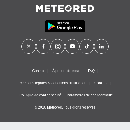
nner des
s
lisés,
la
ance des
s,
la
ance des
s,
dre les
par le
Contact
À propos de nous
FAQ
ques ou
inaisons
ées
Mentions légales & Conditions d'utilisation
Cookies
nt de
tes
Politique de confidentialité
Paramètres de confidentialité
,
er et
© 2026 Meteored. Tous droits réservés
r les
 utiliser
nées
 pour