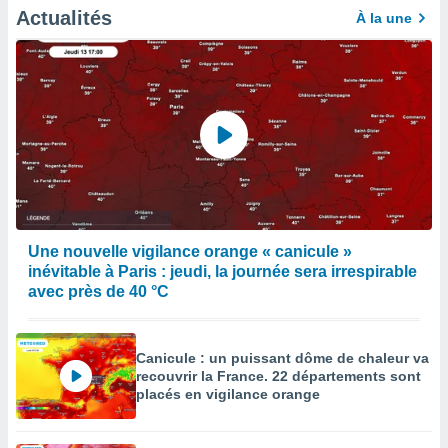
égitime,
Actualités
À la une
vous
vous
 Pour ce
ous
etirer
ement
 opposer
ement
nées à
ment en
 sur «
Une nouvelle vigilance orange « canicule »
res
» ou
inévitable à Paris : jeudi, la journée sera irrespirable
e
avec près de 40 °C
que de
kies
ite web.
Canicule : un puissant dôme de chaleur va
t nos
recouvrir la France. 22 départements sont
ires
placés en vigilance orange
ons le
ent des