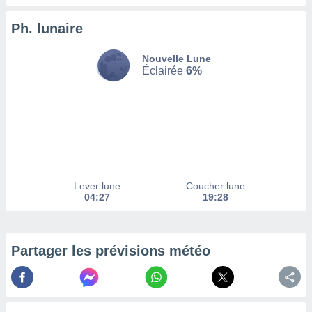
enaires
Ph. lunaire
s des
 des
nts
Nouvelle Lune
 ou des
Éclairée
6%
gies
es pour
 accéder
r des
lles
ue votre
r ce site
Lever lune
Coucher lune
04:27
19:28
 IP et
ifiants
es.
Partager les prévisions météo
eurs
traiter
nées
lles sur
d'un