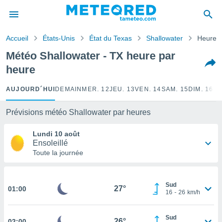
e
ntialité
Accueil
États-Unis
État du Texas
Shallowater
Heure p
enu de
o.com
Météo Shallowater - TX heure par
o.com) a
heure
aré par
onnels
AUJOURD´HUI
DEMAIN
MER. 12
JEU. 13
VEN. 14
SAM. 15
DIM. 16
LU
arantir
té des
Prévisions météo Shallowater par heures
ions
. Vous
Lundi 10 août
accéder
Ensoleillé
e en
Toute la journée
 les
s :
Sud
27°
01:00
16
-
26
km/h
r les
s et
r
Sud
26°
tement
02:00