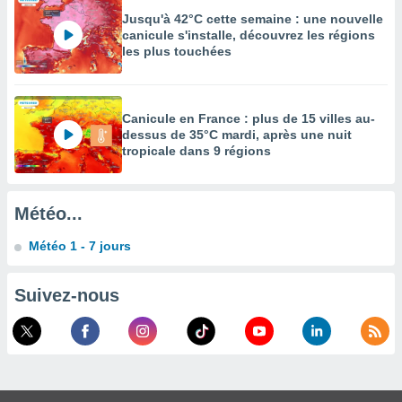
es
 :
Jusqu'à 42°C cette semaine : une nouvelle
canicule s'installe, découvrez les régions
et/ou
les plus touchées
 à des
ions sur
eil,
des
Canicule en France : plus de 15 villes au-
limitées
dessus de 35°C mardi, après une nuit
tropicale dans 9 régions
nner la
, créer
ils pour
Météo...
ité
lisée,
Météo 1 - 7 jours
des
our
nner des
Suivez-nous
és
lisées,
s profils
enus
lisés,
des
our