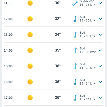
Sud-ouest
30°
11:00
rouver
16
-
35
km/h
ations
Sud
re
32°
12:00
15
-
35
km/h
que de
kies
r votre
Sud
34°
13:00
ement à
15
-
35
km/h
ment en
sur le
Sud
35°
14:00
15
-
35
km/h
res des
kies
le au
Sud
36°
15:00
page de
14
-
34
km/h
te web.
Sud
MENT,
36°
16:00
15
-
34
km/h
 les
logies
Sud
36°
17:00
e
15
-
34
km/h
s