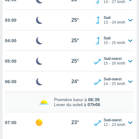
14
-
27
km/h
cité
ue
Sud
lisée,
25°
03:00
ACCEPTER
13
-
24
km/h
ur des
ET
ions
CONTINUER
es par le
Sud
25°
04:00
15
-
25
km/h
 cookies
PARAMÈTRES
gies
Sud-ouest
25°
es, nous
05:00
15
-
26
km/h
de
 notre
afin de
Sud-ouest
24°
06:00
14
-
25
km/h
r à vous
r
ment des
Première lueur à
06:39
 de très
Lever du soleil à
07h06
alité.
ant sur
Sud-ouest
23°
07:00
n «
12
-
23
km/h
 et
r »,