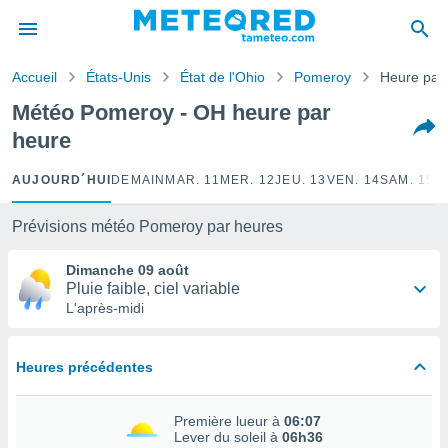
e
ntialité
Accueil
États-Unis
État de l'Ohio
Pomeroy
Heure par
enu de
o.com
Météo Pomeroy - OH heure par
o.com) a
heure
aré par
onnels
AUJOURD´HUI
DEMAIN
MAR. 11
MER. 12
JEU. 13
VEN. 14
SAM. 15
D
arantir
té des
Prévisions météo Pomeroy par heures
ions
. Vous
Dimanche 09 août
accéder
Pluie faible, ciel variable
e en
L'après-midi
 les
s :
Heures précédentes
r les
s et
Première lueur à
06:07
r
Lever du soleil à
06h36
tement