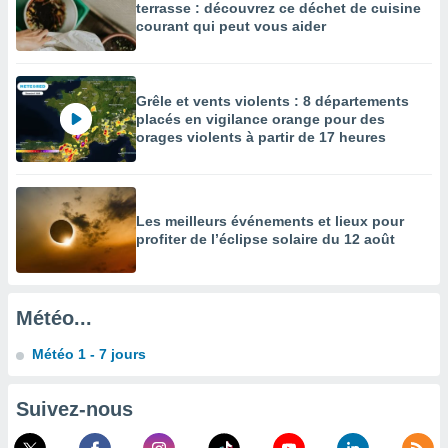
terrasse : découvrez ce déchet de cuisine
égitime,
courant qui peut vous aider
vous
vous
 Pour ce
ous
Grêle et vents violents : 8 départements
etirer
placés en vigilance orange pour des
orages violents à partir de 17 heures
ement
 opposer
ement
nées à
ment en
Les meilleurs événements et lieux pour
profiter de l’éclipse solaire du 12 août
 sur «
res
» ou
e
que de
Météo...
kies
ite web.
Météo 1 - 7 jours
t nos
ires
Suivez-nous
ons le
ent des