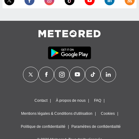
es
 :
et/ou
 à des
ions sur
eil,
des
limitées
nner la
, créer
ils pour
ité
lisée,
des
our
nner des
Contact
À propos de nous
FAQ
és
lisées,
Mentions légales & Conditions d'utilisation
Cookies
s profils
enus
lisés,
Politique de confidentialité
Paramètres de confidentialité
des
our