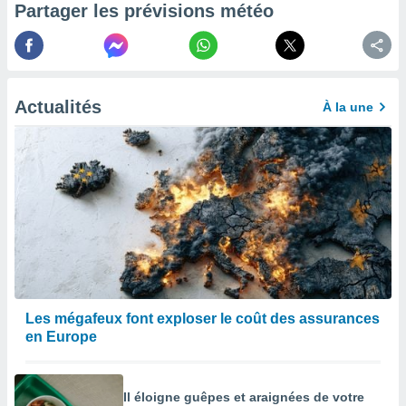
Partager les prévisions météo
enaires
s des
 des
nts
 ou des
Actualités
gies
À la une
es pour
 accéder
r des
lles
ue votre
r ce site
 IP et
ifiants
es.
Les mégafeux font exploser le coût des assurances
eurs
en Europe
traiter
nées
lles sur
Il éloigne guêpes et araignées de votre
d'un