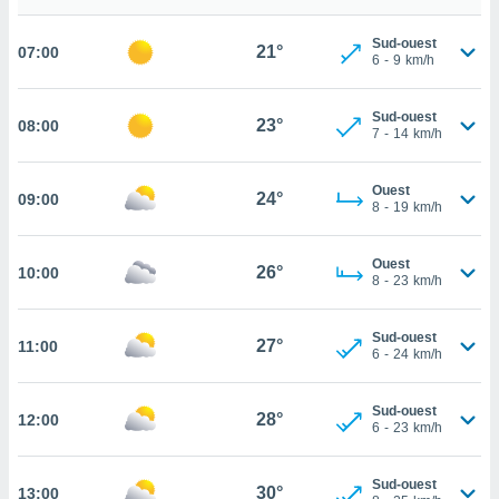
cité
Sud-ouest
ue
21°
07:00
6
-
9
km/h
lisée,
ACCEPTER
ur des
ET
ions
Sud-ouest
CONTINUER
23°
08:00
es par le
7
-
14
km/h
 cookies
PARAMÈTRES
Ouest
gies
24°
09:00
8
-
19
km/h
es, nous
de
 notre
Ouest
26°
10:00
8
-
23
km/h
afin de
r à vous
r
Sud-ouest
27°
ment des
11:00
6
-
24
km/h
 de très
alité.
Sud-ouest
28°
12:00
ant sur
6
-
23
km/h
n «
 et
Sud-ouest
r »,
30°
13:00