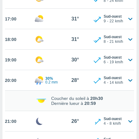
8
-
24
km/h
rouver
ations
Sud-ouest
31°
17:00
9
-
22
km/h
re
que de
kies
Sud-ouest
31°
18:00
r votre
8
-
21
km/h
ement à
ment en
Sud-ouest
sur le
30°
19:00
6
-
19
km/h
res des
kies
Sud-ouest
30%
28°
20:00
le au
0.2 mm
4
-
14
km/h
page de
te web.
Coucher du soleil à
20h30
Dernière lueur à
20:59
MENT,
 les
Sud-ouest
26°
21:00
logies
4
-
8
km/h
e
s