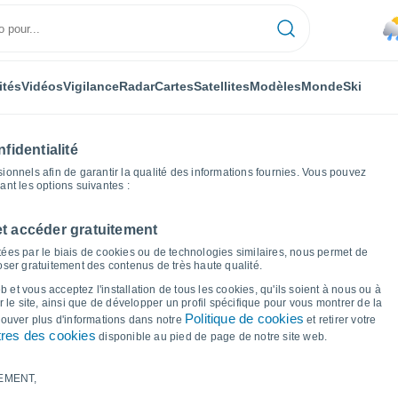
ités
Vidéos
Vigilance
Radar
Cartes
Satellites
Modèles
Monde
Ski
fidentialité
nnels afin de garantir la qualité des informations fournies. Vous pouvez
sant les options suivantes :
et accéder gratuitement
Graphiques météo
ées par le biais de cookies ou de technologies similaires, nous permet de
poser gratuitement des contenus de très haute qualité.
 Old Orchard - PA
 et vous acceptez l'installation de tous les cookies, qu'ils soient à nous ou à
 le site, ainsi que de développer un profil spécifique pour vous montrer de la
Politique de cookies
trouver plus d'informations dans notre
et retirer votre
res des cookies
disponible au pied de page de notre site web.
EMENT,
le et point de rosée pour les 14 prochains jours