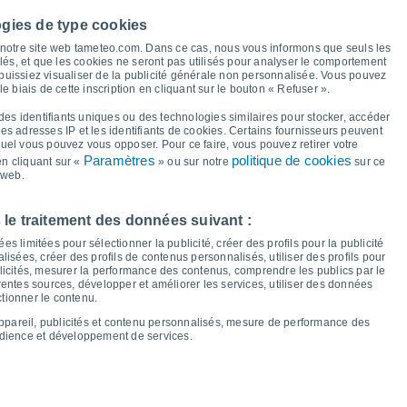
ogies de type cookies
à notre site web tameteo.com. Dans ce cas, nous vous informons que seuls les
28°
28°
27°
llés, et que les cookies ne seront pas utilisés pour analyser le comportement
26°
26°
26°
26°
26°
 puissiez visualiser de la publicité générale non personnalisée. Vous pouvez
le biais de cette inscription en cliquant sur le bouton « Refuser ».
20°
des identifiants uniques ou des technologies similaires pour stocker, accéder
19°
18°
18°
 les adresses IP et les identifiants de cookies. Certains fournisseurs peuvent
16°
16°
quel vous pouvez vous opposer. Pour ce faire, vous pouvez retirer votre
15°
15°
Paramètres
politique de cookies
n cliquant sur «
» ou sur notre
sur ce
 web.
er
12
Jeu
13
Ven
14
Sam
15
Dim
16
Lun
17
Mar
18
Mer
19
 le traitement des données suivant :
empérature minimale
Point de rosée
s limitées pour sélectionner la publicité, créer des profils pour la publicité
lisées, créer des profils de contenus personnalisés, utiliser des profils pour
icités, mesurer la performance des contenus, comprendre les publics par le
entes sources, développer et améliorer les services, utiliser des données
ctionner le contenu.
nuageuse pour les 14 prochains jours
appareil, publicités et contenu personnalisés, mesure de performance des
100
udience et développement de services.
1020
1020
75