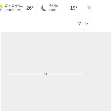
Old Orchard
Paris
Montpelli
26°
19°
Palmer Township
Paris
Hérault
°C