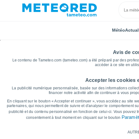
Météo
Actual
Avis de con
Le contenu de Tameteo.com (tameteo.com) a été préparé par des professio
accéder à ce site en utili
Accepter les cookies 
Accueil
États-Unis
Pennsylvanie
Old Orchard
La publicité numérique personnalisée, basée sur des informations collect
financer notre activité afin de continuer à vous pro
Graphiques météo pour
En cliquant sur le bouton « Accepter et continuer », vous accédez au site web
partenaires, qui nous permettent de suivre et d'analyser le comportement sur
publicité et du contenu personnalisé en fonction de celui-ci. Vous pouvez 
14 jours
7 jours
Paramèt
consentement à tout moment en cliquant sur le bouton
Graphique des températures
AUTR
Température maximale, température minima