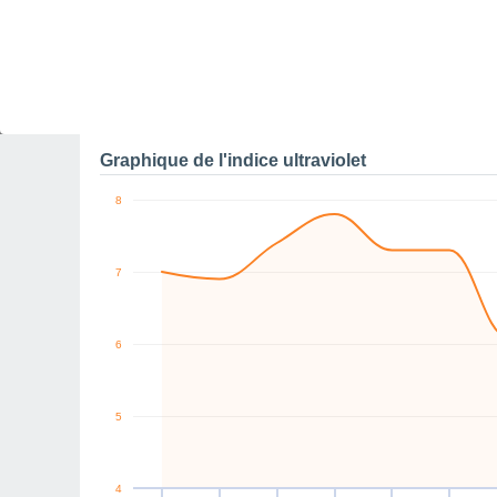
0
W
SW
SW
W
W
W
km/h
Jeu
6
Ven
7
Sam
8
Dim
9
Lun
10
Mar
11
M
Rafales maximales de v
Graphique de l'indice ultraviolet
8
7
6
5
4