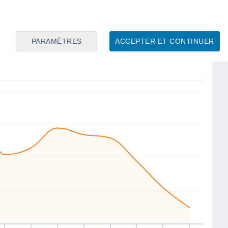
W
SW
W
NW
N
NE
E
SE
PARAMÈTRES
ACCEPTER ET CONTINUER
er
12
Jeu
13
Ven
14
Sam
15
Dim
16
Lun
17
Mar
18
Mer
19
ent
Vitesse moyenne du vent