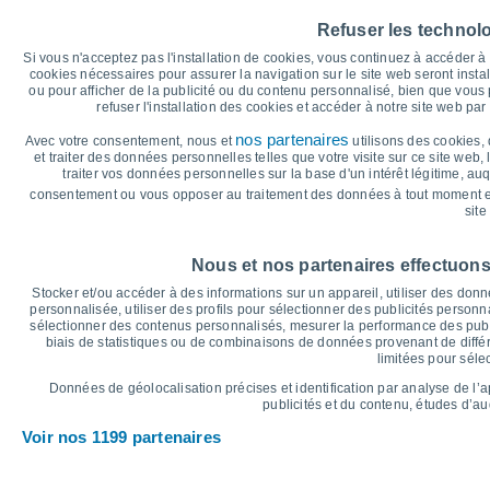
35
Refuser les technol
30°
30°
30°
30°
30
29°
Si vous n'acceptez pas l'installation de cookies, vous continuez à accéder 
28°
cookies nécessaires pour assurer la navigation sur le site web seront insta
ou pour afficher de la publicité ou du contenu personnalisé, bien que vous
25
refuser l'installation des cookies et accéder à notre site web par 
22°
21°
21°
21°
20°
nos partenaires
Avec votre consentement, nous et
utilisons des cookies, 
20
19°
et traiter des données personnelles telles que votre visite sur ce site web,
traiter vos données personnelles sur la base d'un intérêt légitime, au
15
consentement ou vous opposer au traitement des données à tout moment e
site
°C
Jeu
6
Ven
7
Sam
8
Dim
9
Lun
10
Mar
11
M
Nous et nos partenaires effectuons
Température maximale
T
Stocker et/ou accéder à des informations sur un appareil, utiliser des donnée
personnalisée, utiliser des profils pour sélectionner des publicités personna
sélectionner des contenus personnalisés, mesurer la performance des publ
biais de statistiques ou de combinaisons de données provenant de différ
Graphique des précipitations et nuages
limitées pour séle
Pluie, neige et couverture 
Données de géolocalisation précises et identification par analyse de l’
25
publicités et du contenu, études d’a
Voir nos 1199 partenaires
1019
20
1016