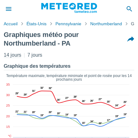
Accueil
États-Unis
Pennsylvanie
Northumberland
Gra
s de
Graphiques météo pour
ntialité
Northumberland - PA
tenu de
eo.com
14 jours
7 jours
o.com) a
paré par
Graphique des températures
es
ionnels
Température maximale, température minimale et point de rosée pour les 14
garantir
prochains jours
ité des
35
32°
32°
ations
31°
29°
30
29°
s. Vous
28°
27°
27°
26°
accéder
26°
26°
25°
25°
25
24°
ite en
21°
21°
20°
20°
ant les
20°
19°
19°
19°
19°
20
19°
ions
17°
16°
15°
15°
ntes :
15
°C
er les