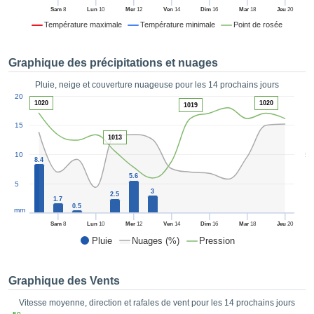
es et
Sam
8
Lun
10
Mer
12
Ven
14
Dim
16
Mar
18
Jeu
20
éder
Température maximale
Température minimale
Point de rosée
tement
licité
Graphique des précipitations et nuages
rique
alisée,
Pluie, neige et couverture nuageuse pour les 14 prochains jours
ACCEPTER
1
sur des
20
ET
1020
1020
1019
ations
CONTINUER
es par le
15
 cookies
1013
 de
PARAMÈTRES
5
10
8.4
logies
es, nous
5.6
5
et de
3
2.5
1.7
r notre
0.5
mm
 afin de
Sam
8
Lun
10
Mer
12
Ven
14
Dim
16
Mar
18
Jeu
20
r à vous
Pluie
Nuages (%)
Pression
oser
ment des
 de très
Graphique des Vents
ualité.
Vitesse moyenne, direction et rafales de vent pour les 14 prochains jours
uant sur