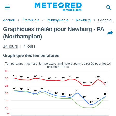
Accueil
États-Unis
Pennsylvanie
Newburg
Graphique
s de
Graphiques météo pour Newburg - PA
ntialité
(Northampton)
tenu de
eo.com
14 jours
7 jours
o.com) a
paré par
Graphique des températures
es
ionnels
Température maximale, température minimale et point de rosée pour les 14
garantir
prochains jours
ité des
35
ations
30°
30°
29°
29°
29°
29°
29°
29°
30
29°
28°
28°
s. Vous
25°
25°
25°
accéder
25
22°
22°
21°
ite en
21°
20°
20°
20°
20
18°
18°
18°
ant les
17°
16°
15°
ions
15
12°
ntes :
10
°C
er les