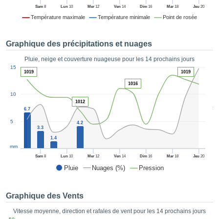
es et
Sam
8
Lun
10
Mer
12
Ven
14
Dim
16
Mar
18
Jeu
20
éder
Température maximale
Température minimale
Point de rosée
tement
licité
Graphique des précipitations et nuages
rique
alisée,
Pluie, neige et couverture nuageuse pour les 14 prochains jours
ACCEPTER
1
sur des
15
ET
1019
1019
ations
CONTINUER
1016
es par le
10
 cookies
1012
 de
PARAMÈTRES
5
6.7
logies
5
es, nous
4.2
3.3
et de
1.4
r notre
mm
 afin de
Sam
8
Lun
10
Mer
12
Ven
14
Dim
16
Mar
18
Jeu
20
r à vous
Pluie
Nuages (%)
Pression
oser
ment des
 de très
Graphique des Vents
ualité.
Vitesse moyenne, direction et rafales de vent pour les 14 prochains jours
uant sur