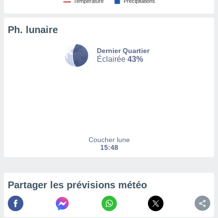
Température
Précipitations
tez pas
ation de
Ph. lunaire
, vous
z à
Dernier Quartier
à notre
Éclairée
43%
.com.
 cas,
us
ns que
s
ires
urer la
Coucher lune
on sur le
15:48
 seront
, et que
ies ne
as
Partager les prévisions météo
pour
 le
ement