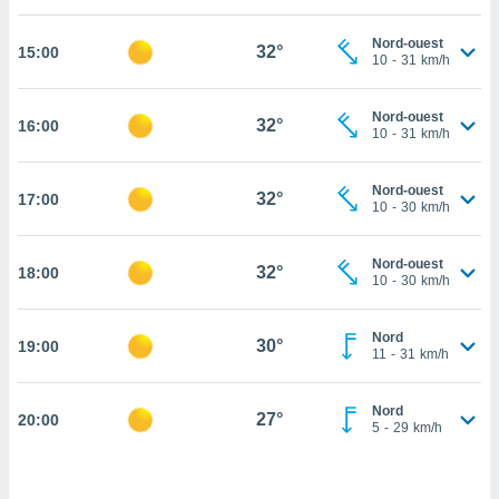
cité
Nord-ouest
ue
32°
15:00
10
-
31
km/h
lisée,
ACCEPTER
ur des
ET
ions
Nord-ouest
CONTINUER
32°
16:00
es par le
10
-
31
km/h
 cookies
PARAMÈTRES
Nord-ouest
gies
32°
17:00
10
-
30
km/h
es, nous
de
 notre
Nord-ouest
32°
18:00
10
-
30
km/h
afin de
r à vous
r
Nord
30°
ment des
19:00
11
-
31
km/h
 de très
alité.
Nord
27°
20:00
ant sur
5
-
29
km/h
n «
 et
r »,