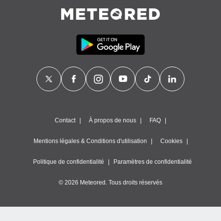
égitime,
vous
vous
 Pour ce
ous
etirer
ement
 opposer
ement
nées à
ment en
 sur «
Contact
À propos de nous
FAQ
res
» ou
e
Mentions légales & Conditions d'utilisation
Cookies
que de
kies
Politique de confidentialité
Paramètres de confidentialité
ite web.
© 2026 Meteored. Tous droits réservés
t nos
ires
ons le
ent des