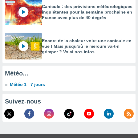
Canicule : des prévisions météorologiques
enaires
inquiétantes pour la semaine prochaine en
s des
France avec plus de 40 degrés
 des
nts
 ou des
gies
Encore de la chaleur voire une canicule en
es pour
vue ! Mais jusqu'où le mercure va-t-il
 accéder
grimper ? Voici nos infos
r des
lles
ue votre
Météo...
r ce site
Météo 1 - 7 jours
 IP et
ifiants
Suivez-nous
es.
eurs
traiter
nées
lles sur
d'un