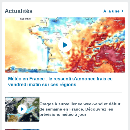
afficher
licité ou
Actualités
À la une
enu
lisé,
e vous
r de la
 non
lisée.
uvez
ation des
et
à notre
Météo en France : le ressenti s'annonce frais ce
 par le
vendredi matin sur ces régions
 cette
ion en
sur le
Orages à surveiller ce week-end et début
«
de semaine en France. Découvrez les
».
prévisions météo à jour
tre
ement,