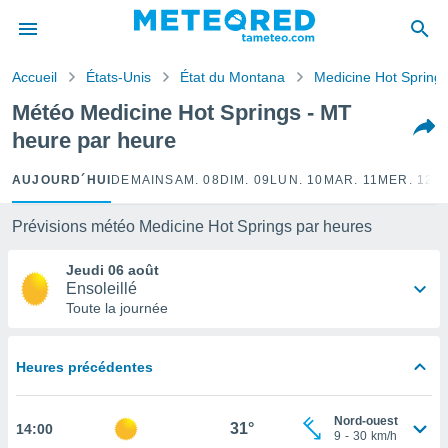
e
ntialité
Accueil
États-Unis
État du Montana
Medicine Hot Spring
enu de
o.com
Météo Medicine Hot Springs - MT
o.com) a
heure par heure
aré par
onnels
AUJOURD´HUI
DEMAIN
SAM. 08
DIM. 09
LUN. 10
MAR. 11
MER. 12
J
arantir
té des
Prévisions météo Medicine Hot Springs par heures
ions
. Vous
Jeudi 06 août
accéder
Ensoleillé
e en
Toute la journée
 les
s :
Heures précédentes
r les
s et
Nord-ouest
r
31°
14:00
9
-
30
km/h
tement