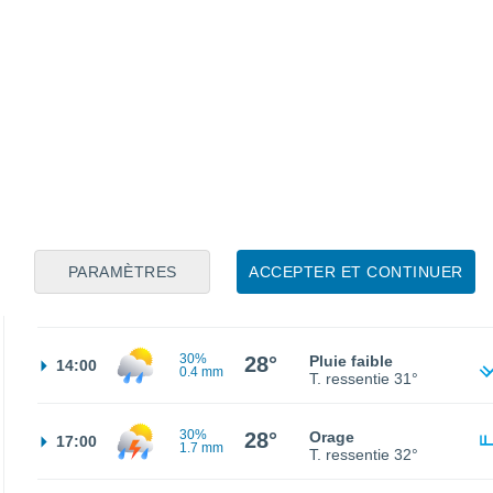
21°
Éclaircies
02:00
T. ressentie
21°
30%
21°
Pluie faible
05:00
1.3 mm
T. ressentie
21°
30%
22°
Pluie faible
08:00
0.1 mm
T. ressentie
22°
PARAMÈTRES
ACCEPTER ET CONTINUER
30%
24°
Pluie faible
11:00
0.4 mm
T. ressentie
25°
30%
28°
Pluie faible
14:00
0.4 mm
T. ressentie
31°
30%
28°
Orage
17:00
1.7 mm
T. ressentie
32°