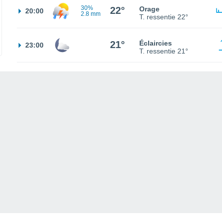
30%
22°
Orage
20:00
2.8 mm
T. ressentie
22°
21°
Éclaircies
23:00
T. ressentie
21°