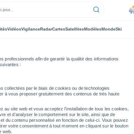
ités
Vidéos
Vigilance
Radar
Cartes
Satellites
Modèles
Monde
Ski
professionnels afin de garantir la qualité des informations
suivantes :
Heure par heure
s collectées par le biais de cookies ou de technologies
nuer à vous proposer gratuitement des contenus de très haute
ure par heure
z au site web et vous acceptez l'installation de tous les cookies,
vre et d'analyser le comportement sur le site, ainsi que de
é et du contenu personnalisé en fonction de celui-ci. Vous pouvez
tirer votre consentement à tout moment en cliquant sur le bouton
te web.