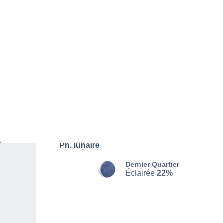
SAMEDI 08 AOÛT
L'après-midi
Orage, ciel variable
Lever du soleil à
06h33
Coucher du soleil à
20h30
Première lueur à
06:03
Dernière lueur à
20:59
Ph. lunaire
Dernier Quartier
Éclairée
22%