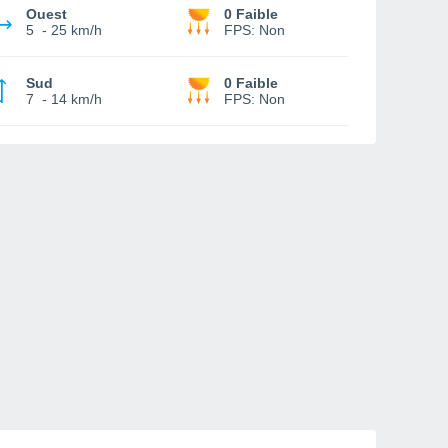
Ouest
0 Faible
5
-
25 km/h
FPS:
Non
Sud
0 Faible
7
-
14 km/h
FPS:
Non