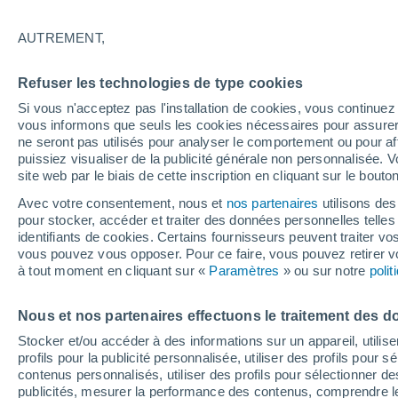
Graphique météo heure par heur
AUTREMENT,
SYMBOLE
TEMPÉRATURE
Refuser les technologies de type cookies
00
03
06
09
12
15
18
21
00
03
06
09
Si vous n'acceptez pas l'installation de cookies, vous continu
vous informons que seuls les cookies nécessaires pour assurer la
ne seront pas utilisés pour analyser le comportement ou pour af
puissiez visualiser de la publicité générale non personnalisée. V
site web par le biais de cette inscription en cliquant sur le bouto
30°
29°
Avec votre consentement, nous et
nos partenaires
utilisons des
pour stocker, accéder et traiter des données personnelles telles 
identifiants de cookies. Certains fournisseurs peuvent traiter vo
26°
vous pouvez vous opposer. Pour ce faire, vous pouvez retirer
25°
à tout moment en cliquant sur «
Paramètres
» ou sur notre
poli
23°
23°
22°
22°
22°
22°
22°
Nous et nos partenaires effectuons le traitement des d
Stocker et/ou accéder à des informations sur un appareil, utilise
profils pour la publicité personnalisée, utiliser des profils pour 
2.1
contenus personnalisés, utiliser des profils pour sélectionner
1
0.5
0.4
publicités, mesurer la performance des contenus, comprendre le
0.1