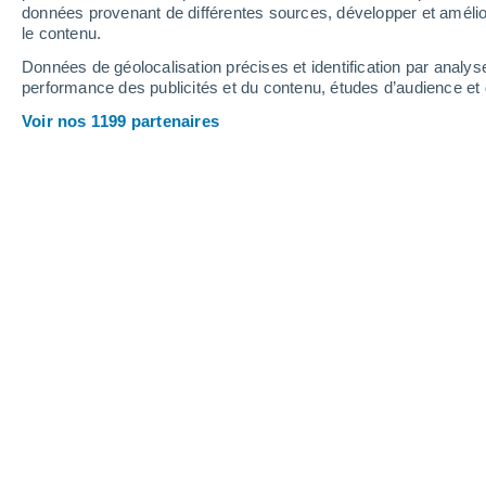
Jeudi
6
Vendredi
7
données provenant de différentes sources, développer et amélior
le contenu.
Données de géolocalisation précises et identification par analys
performance des publicités et du contenu, études d’audience e
Prévisions météo Lubeck par heure
Voir nos 1199 partenaires
JEUDI 06 AOÛT
L'après-midi
Orage, ciel variable
Lever du soleil à
06h31
Coucher du soleil à
20h32
Première lueur à
06:01
Dernière lueur à
21:02
Ph. lunaire