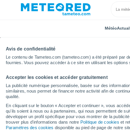
Météo
Actual
Avis de confidentialité
Le contenu de Tameteo.com (tameteo.com) a été préparé par des 
fournies. Vous pouvez accéder à ce site en utilisant les options 
Accepter les cookies et accéder gratuitement
Accueil
États-Unis
Virginie-Occidentale
Lubeck
La publicité numérique personnalisée, basée sur des information
similaires, nous permet de financer notre activité afin de conti
Météo Lubeck - WV he
qualité.
En cliquant sur le bouton « Accepter et continuer », vous accéde
qu'ils soient à nous ou à partenaires, qui nous permettent de sui
Météo 1 - 7 jours
Heure par heure
développer un profil spécifique pour vous montrer de la publicit
trouver plus d'informations dans notre
Politique de cookies
et re
Paramètres des cookies
disponible au pied de page de notre si