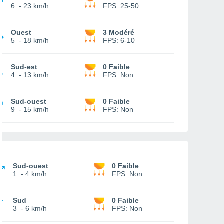
6
-
23 km/h
FPS:
25-50
Ouest
3 Modéré
5
-
18 km/h
FPS:
6-10
Sud-est
0 Faible
4
-
13 km/h
FPS:
Non
Sud-ouest
0 Faible
9
-
15 km/h
FPS:
Non
Sud-ouest
0 Faible
1
-
4 km/h
FPS:
Non
Sud
0 Faible
3
-
6 km/h
FPS:
Non