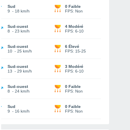
Sud
0 Faible
9
-
18 km/h
FPS:
Non
Sud-ouest
4 Modéré
8
-
23 km/h
FPS:
6-10
Sud-ouest
6 Élevé
10
-
25 km/h
FPS:
15-25
Sud-ouest
3 Modéré
13
-
29 km/h
FPS:
6-10
Sud-ouest
0 Faible
8
-
24 km/h
FPS:
Non
Sud
0 Faible
9
-
16 km/h
FPS:
Non