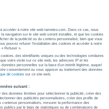
e pour Lubeck
VENT
PRÉCIPITATIONS
12
15
18
21
00
03
06
09
12
15
18
21
00
ez à accéder à notre site web tameteo.com. Dans ce cas, nous
 navigation sur le site web seront installés, et que les cookies
ficher de la publicité ou du contenu personnalisé, bien que vous
ous pouvez refuser l'installation des cookies et accéder à notre
n « Refuser ».
 cookies, des identifiants uniques ou des technologies similaires
28°
28°
28°
que votre visite sur ce site web, les adresses IP et les
s données personnelles sur la base d'un intérêt légitime, auquel
26°
26°
 votre consentement ou vous opposer au traitement des données
24°
tique de cookies
sur ce site web.
23°
22°
22°
22°
21°
21°
21°
onnées suivant :
r des données limitées pour sélectionner la publicité, créer des
2.8
2.7
sélectionner des publicités personnalisées, créer des profils de
1.7
1.6
1.5
1.3
 des contenus personnalisés, mesurer la performance des
0.9
0.4
0.4
s publics par le biais de statistiques ou de combinaisons de
0.1