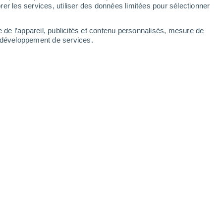
Samedi
8
er les services, utiliser des données limitées pour sélectionner
e de l’appareil, publicités et contenu personnalisés, mesure de
t développement de services.
s
22°
Ciel dégagé
02:00
T. ressentie
19°
22°
Éclaircies
05:00
T. ressentie
22°
30%
22°
Pluie faible
08:00
1 mm
T. ressentie
22°
30%
26°
Pluie faible
11:00
0.4 mm
T. ressentie
28°
30%