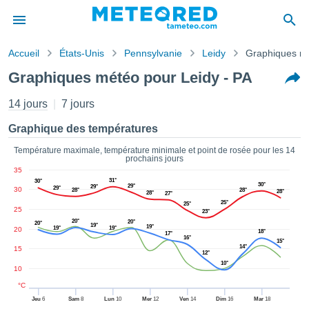
Accueil
États-Unis
Pennsylvanie
Leidy
Graphiques m
s de
Graphiques météo pour Leidy - PA
ntialité
tenu de
14 jours
7 jours
eo.com
o.com) a
Graphique des températures
paré par
es
Température maximale, température minimale et point de rosée pour les 14
prochains jours
ionnels
35
garantir
31°
30°
30°
29°
ité des
29°
29°
30
28°
28°
28°
28°
27°
ations
25°
25°
25
23°
s. Vous
20°
20°
20°
19°
accéder
19°
19°
19°
20
18°
17°
16°
ite en
15°
14°
15
ant les
12°
10°
ions
10
ntes :
°C
Jeu
6
Sam
8
Lun
10
Mer
12
Ven
14
Dim
16
Mar
18
er les