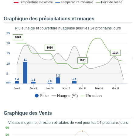
Température maximale
Température minimale
Point de rosée
es et
éder
tement
Graphique des précipitations et nuages
licité
Pluie, neige et couverture nuageuse pour les 14 prochains jours
rique
1
25
alisée,
1020
ACCEPTER
sur des
20
ET
ations
1016
CONTINUER
es par le
1014
15
5
 cookies
11
1011
10
 de
PARAMÈTRES
logies
5
3.2
es, nous
1.5
1.4
1.1
0.5
et de
mm
r notre
Jeu
6
Sam
8
Lun
10
Mer
12
Ven
14
Dim
16
Mar
18
 afin de
Pluie
Nuages (%)
Pression
r à vous
oser
ment des
Graphique des Vents
 de très
ualité.
Vitesse moyenne, direction et rafales de vent pour les 14 prochains jours
60
uant sur
50