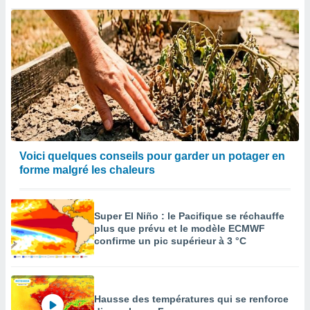
enaires
s des
 des
nts
 ou des
gies
es pour
 accéder
r des
lles
Voici quelques conseils pour garder un potager en
ue votre
forme malgré les chaleurs
r ce site
 IP et
ifiants
Super El Niño : le Pacifique se réchauffe
es.
plus que prévu et le modèle ECMWF
confirme un pic supérieur à 3 °C
eurs
traiter
nées
lles sur
Hausse des températures qui se renforce
d'un