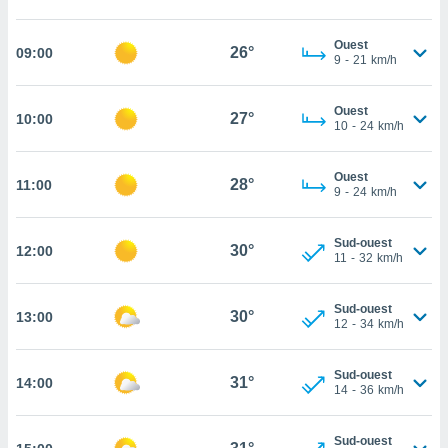
cité
ue
Ouest
26°
09:00
9
-
21
km/h
lisée,
ACCEPTER
ur des
ET
ions
CONTINUER
Ouest
27°
10:00
es par le
10
-
24
km/h
 cookies
PARAMÈTRES
gies
Ouest
28°
11:00
9
-
24
km/h
es, nous
de
 notre
Sud-ouest
30°
12:00
afin de
11
-
32
km/h
r à vous
r
Sud-ouest
ment des
30°
13:00
12
-
34
km/h
 de très
alité.
Sud-ouest
ant sur
31°
14:00
14
-
36
km/h
n «
 et
r »,
Sud-ouest