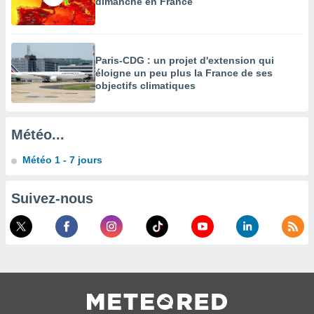
dimanche en France
égitime,
vous
vous
 Pour ce
Paris-CDG : un projet d'extension qui
ous
éloigne un peu plus la France de ses
etirer
objectifs climatiques
ement
 opposer
ement
Météo...
nées à
ment en
Météo 1 - 7 jours
 sur «
res
» ou
e
Suivez-nous
que de
kies
ite web.
t nos
ires
ons le
ent des