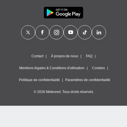
es
 :
et/ou
 à des
ions sur
eil,
des
limitées
nner la
Contact
À propos de nous
FAQ
, créer
ils pour
ité
Mentions légales & Conditions d'utilisation
Cookies
lisée,
des
Politique de confidentialité
Paramètres de confidentialité
our
nner des
© 2026 Meteored. Tous droits réservés
és
lisées,
s profils
enus
lisés,
des
our