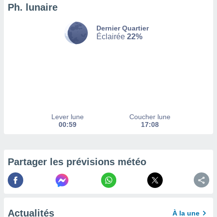
afficher
Ph. lunaire
licité ou
enu
Dernier Quartier
lisé,
Éclairée
22%
e vous
r de la
 non
lisée.
uvez
ation des
Lever lune
Coucher lune
et
00:59
17:08
à notre
 par le
 cette
ion en
Partager les prévisions météo
sur le
«
».
tre
ement,
Actualités
À la une