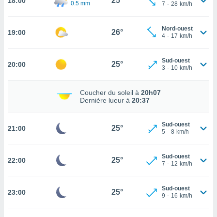
25°
18:00
0.5 mm
7
-
28
km/h
rouver
ations
Nord-ouest
26°
19:00
re
4
-
17
km/h
que de
kies
Sud-ouest
r votre
25°
20:00
3
-
10
km/h
ement à
ment en
sur le
Coucher du soleil à
20h07
Dernière lueur à
20:37
res des
kies
Sud-ouest
le au
25°
21:00
5
-
8
km/h
page de
te web.
Sud-ouest
25°
22:00
7
-
12
km/h
MENT,
 les
Sud-ouest
25°
23:00
logies
9
-
16
km/h
e
s