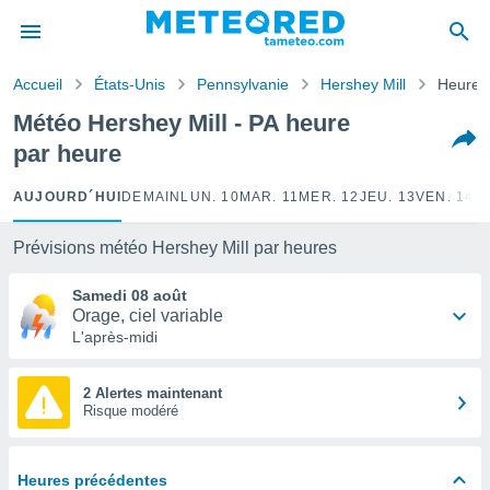
e
ntialité
Accueil
États-Unis
Pennsylvanie
Hershey Mill
Heure 
enu de
o.com
Météo Hershey Mill - PA heure
o.com) a
par heure
aré par
onnels
AUJOURD´HUI
DEMAIN
LUN. 10
MAR. 11
MER. 12
JEU. 13
VEN. 14
S
arantir
té des
Prévisions météo Hershey Mill par heures
ions
. Vous
Samedi 08 août
accéder
Orage, ciel variable
e en
L'après-midi
 les
s :
2 Alertes maintenant
Risque modéré
r les
s et
r
Heures précédentes
tement