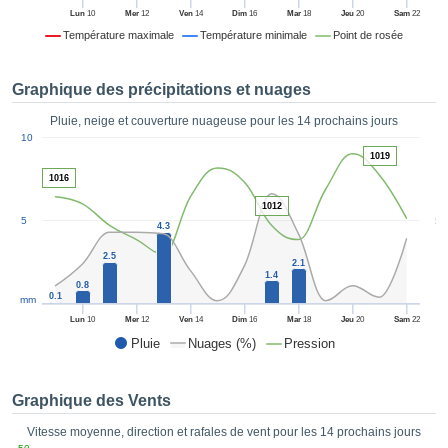
es et
Lun
10
Mer
12
Ven
14
Dim
16
Mar
18
Jeu
20
Sam
22
éder
Température maximale
Température minimale
Point de rosée
tement
licité
Graphique des précipitations et nuages
rique
alisée,
Pluie, neige et couverture nuageuse pour les 14 prochains jours
ACCEPTER
1
sur des
10
ET
ations
1019
CONTINUER
es par le
1016
 cookies
1012
 de
PARAMÈTRES
5
5
4.3
logies
es, nous
2.5
2.1
et de
1.4
0.8
r notre
0.1
mm
 afin de
Lun
10
Mer
12
Ven
14
Dim
16
Mar
18
Jeu
20
Sam
22
r à vous
Pluie
Nuages (%)
Pression
oser
ment des
 de très
Graphique des Vents
ualité.
Vitesse moyenne, direction et rafales de vent pour les 14 prochains jours
uant sur