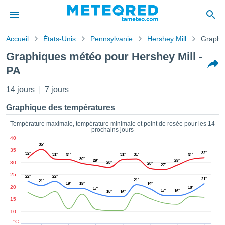
Accueil
États-Unis
Pennsylvanie
Hershey Mill
Graphi
s de
Graphiques météo pour Hershey Mill -
ntialité
PA
tenu de
eo.com
14 jours
7 jours
o.com) a
paré par
Graphique des températures
es
ionnels
Température maximale, température minimale et point de rosée pour les 14
garantir
prochains jours
ité des
40
35°
ations
35
32°
32°
31°
31°
31°
s. Vous
31°
31°
30°
29°
29°
30
28°
28°
accéder
27°
ite en
25
22°
22°
21°
21°
21°
ant les
19°
19°
19°
20
18°
17°
17°
16°
16°
16°
ions
15
ntes :
10
°C
er les