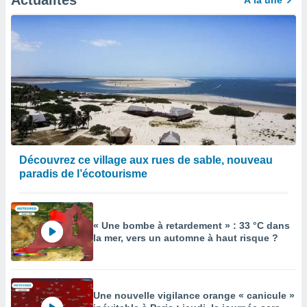
Actualités
À la une
égitime,
vous
vous
 Pour ce
ous
etirer
ement
 opposer
ement
nées à
ment en
Découvrez ce village aux rues de sable, nouveau
 sur «
paradis de l’écotourisme
res
» ou
e
que de
kies
« Une bombe à retardement » : 33 °C dans
ite web.
la mer, vers un automne à haut risque ?
t nos
ires
ons le
ent des
Une nouvelle vigilance orange « canicule »