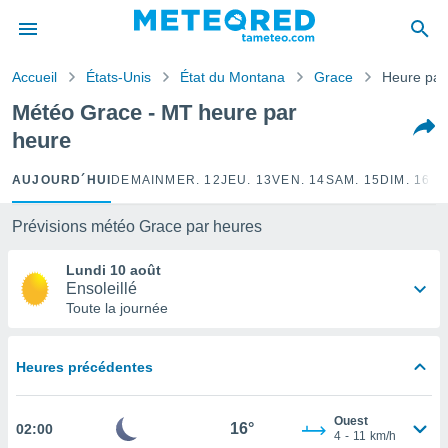
e
ntialité
Accueil
États-Unis
État du Montana
Grace
Heure par
enu de
o.com
Météo Grace - MT heure par
o.com) a
heure
aré par
onnels
AUJOURD´HUI
DEMAIN
MER. 12
JEU. 13
VEN. 14
SAM. 15
DIM. 16
LU
arantir
té des
Prévisions météo Grace par heures
ions
. Vous
Lundi 10 août
accéder
Ensoleillé
e en
Toute la journée
 les
s :
Heures précédentes
r les
s et
Ouest
r
16°
02:00
4
-
11
km/h
tement