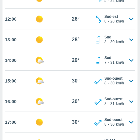
5
-
22
km/h
rouver
ations
Sud-est
26°
12:00
8
-
28
km/h
re
que de
kies
Sud
28°
13:00
r votre
8
-
30
km/h
ement à
ment en
Sud
sur le
29°
14:00
7
-
31
km/h
res des
kies
Sud-ouest
30°
15:00
le au
8
-
30
km/h
page de
te web.
Sud-ouest
30°
16:00
8
-
31
km/h
MENT,
 les
Sud-ouest
30°
17:00
logies
8
-
30
km/h
e
s