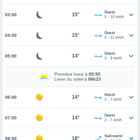
cité
Ouest
ue
15°
03:00
5
-
10
km/h
lisée,
ACCEPTER
ur des
ET
ions
Ouest
CONTINUER
15°
04:00
es par le
4
-
11
km/h
 cookies
PARAMÈTRES
Ouest
gies
14°
05:00
3
-
9
km/h
es, nous
de
 notre
Première lueur à
05:50
Lever du soleil à
06h23
afin de
r à vous
r
Ouest
14°
ment des
06:00
2
-
7
km/h
 de très
alité.
Ouest
14°
07:00
ant sur
2
-
7
km/h
n «
 et
Sud-ouest
r »,
18°
08:00