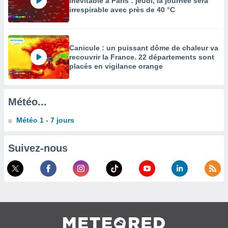
inévitable à Paris : jeudi, la journée sera
es
irrespirable avec près de 40 °C
 :
et/ou
 à des
ions sur
Canicule : un puissant dôme de chaleur va
eil,
recouvrir la France. 22 départements sont
des
placés en vigilance orange
limitées
nner la
Météo...
, créer
ils pour
Météo 1 - 7 jours
ité
lisée,
des
Suivez-nous
our
nner des
és
lisées,
s profils
enus
lisés,
des
our