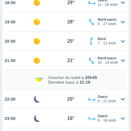
Ouest
29°
18:00
11
-
29
km/h
tez pas
ation de
Nord-ouest
, vous
28°
19:00
9
-
27
km/h
z à
à notre
Nord
25°
20:00
.com.
7
-
21
km/h
 cas,
us
Nord-ouest
ns que
21°
21:00
10
-
24
km/h
s
ires
Coucher du soleil à
20h45
urer la
Dernière lueur à
21:18
on sur le
 seront
Ouest
, et que
20°
22:00
8
-
21
km/h
ies ne
as
pour
Ouest
18°
23:00
8
-
18
km/h
 le
ement