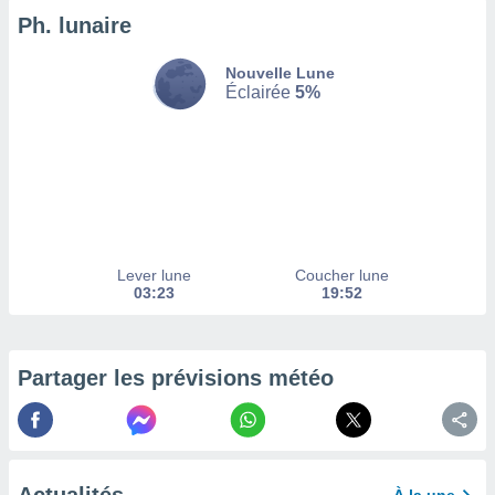
Ph. lunaire
enaires
s des
 des
Nouvelle Lune
nts
Éclairée
5%
 ou des
gies
es pour
 accéder
r des
lles
ue votre
Lever lune
Coucher lune
r ce site
03:23
19:52
 IP et
ifiants
es.
Partager les prévisions météo
eurs
traiter
nées
lles sur
d'un