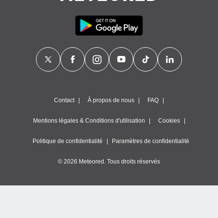
nner des
s
lisés,
la
ance des
s,
la
ance des
s,
dre les
Contact
À propos de nous
FAQ
par le
ques ou
Mentions légales & Conditions d'utilisation
Cookies
inaisons
ées
Politique de confidentialité
Paramètres de confidentialité
nt de
tes
© 2026 Meteored. Tous droits réservés
,
er et
r les
 utiliser
nées
 pour