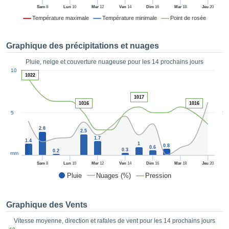
es et
Sam
8
Lun
10
Mer
12
Ven
14
Dim
16
Mar
18
Jeu
20
éder
Température maximale
Température minimale
Point de rosée
tement
licité
Graphique des précipitations et nuages
rique
alisée,
Pluie, neige et couverture nuageuse pour les 14 prochains jours
ACCEPTER
1
sur des
10
ET
1022
ations
CONTINUER
es par le
1017
 cookies
1016
1016
 de
PARAMÈTRES
5
5
logies
es, nous
2.8
2.5
et de
1.7
1.4
1
0.8
r notre
0.6
0.3
0.2
mm
 afin de
Sam
8
Lun
10
Mer
12
Ven
14
Dim
16
Mar
18
Jeu
20
r à vous
Pluie
Nuages (%)
Pression
oser
ment des
 de très
Graphique des Vents
ualité.
Vitesse moyenne, direction et rafales de vent pour les 14 prochains jours
uant sur