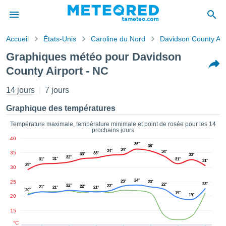
Accueil
États-Unis
Caroline du Nord
Davidson County Air
s de
Graphiques météo pour Davidson
ntialité
County Airport - NC
tenu de
eo.com
14 jours
7 jours
o.com) a
paré par
Graphique des températures
es
ionnels
Température maximale, température minimale et point de rosée pour les 14
garantir
prochains jours
ité des
40
36°
ations
36°
34°
34°
34°
35
33°
33°
33°
s. Vous
32°
31°
31°
31°
31°
29°
accéder
30
ite en
24°
25
23°
23°
23°
ant les
22°
22°
22°
22°
21°
21°
21°
20°
19°
ions
19°
20
ntes :
15
°C
er les