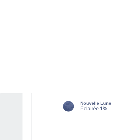
MARDI 11 AOÛT
La nuit
Pluie faible, ciel variable
Lever du soleil à
05h57
Coucher du soleil à
20h01
Première lueur à
05:26
Dernière lueur à
20:32
Ph. lunaire
Nouvelle Lune
Éclairée
1%