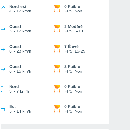
Nord-est
0 Faible
4
-
12 km/h
FPS:
Non
Ouest
3 Modéré
3
-
12 km/h
FPS:
6-10
Ouest
7 Élevé
6
-
23 km/h
FPS:
15-25
Ouest
2 Faible
6
-
15 km/h
FPS:
Non
Nord
0 Faible
3
-
7 km/h
FPS:
Non
Est
0 Faible
5
-
14 km/h
FPS:
Non