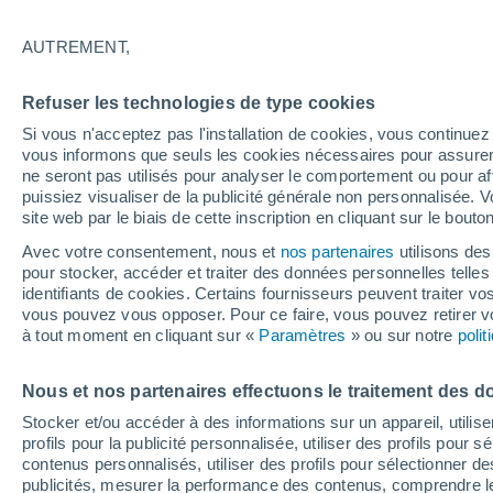
Graphique météo heure par heur
AUTREMENT,
SYMBOLE
TEMPÉRATURE
Refuser les technologies de type cookies
00
03
06
09
12
15
18
21
00
03
06
09
Si vous n'acceptez pas l'installation de cookies, vous continu
vous informons que seuls les cookies nécessaires pour assurer la
ne seront pas utilisés pour analyser le comportement ou pour af
puissiez visualiser de la publicité générale non personnalisée. V
site web par le biais de cette inscription en cliquant sur le bouto
Avec votre consentement, nous et
nos partenaires
utilisons des
pour stocker, accéder et traiter des données personnelles telles 
25°
identifiants de cookies. Certains fournisseurs peuvent traiter vo
24°
24°
vous pouvez vous opposer. Pour ce faire, vous pouvez retirer
22°
à tout moment en cliquant sur «
Paramètres
» ou sur notre
poli
21°
21°
21°
20°
20°
18°
Nous et nos partenaires effectuons le traitement des d
17°
Stocker et/ou accéder à des informations sur un appareil, utilise
5.7
4.4
profils pour la publicité personnalisée, utiliser des profils pour 
contenus personnalisés, utiliser des profils pour sélectionner
2.2
0.7
0.6
publicités, mesurer la performance des contenus, comprendre le