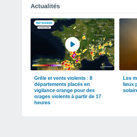
Actualités
Grêle et vents violents : 8
Les m
départements placés en
lieux 
vigilance orange pour des
solair
orages violents à partir de 17
heures