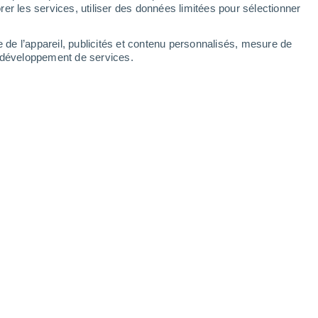
Mardi
11
er les services, utiliser des données limitées pour sélectionner
e de l’appareil, publicités et contenu personnalisés, mesure de
t développement de services.
res
18°
Éclaircies
02:00
T. ressentie
18°
17°
Éclaircies
05:00
T. ressentie
17°
21°
Ciel variable
08:00
T. ressentie
21°
60%
24°
Orage
11:00
5.7 mm
T. ressentie
24°
70%