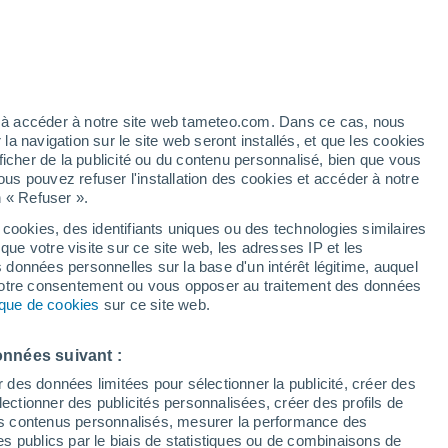
e pour Chemung
VENT
PRÉCIPITATIONS
12
15
18
21
00
03
06
09
12
15
18
21
00
ez à accéder à notre site web tameteo.com. Dans ce cas, nous
 navigation sur le site web seront installés, et que les cookies
ficher de la publicité ou du contenu personnalisé, bien que vous
ous pouvez refuser l'installation des cookies et accéder à notre
n « Refuser ».
28°
27°
 cookies, des identifiants uniques ou des technologies similaires
que votre visite sur ce site web, les adresses IP et les
25°
25°
25°
24°
s données personnelles sur la base d'un intérêt légitime, auquel
23°
23°
 votre consentement ou vous opposer au traitement des données
22°
22°
tique de cookies
sur ce site web.
21°
20°
19°
onnées suivant :
r des données limitées pour sélectionner la publicité, créer des
sélectionner des publicités personnalisées, créer des profils de
 des contenus personnalisés, mesurer la performance des
0.7
s publics par le biais de statistiques ou de combinaisons de
0.3
0.2
0.1
0.1
0.1