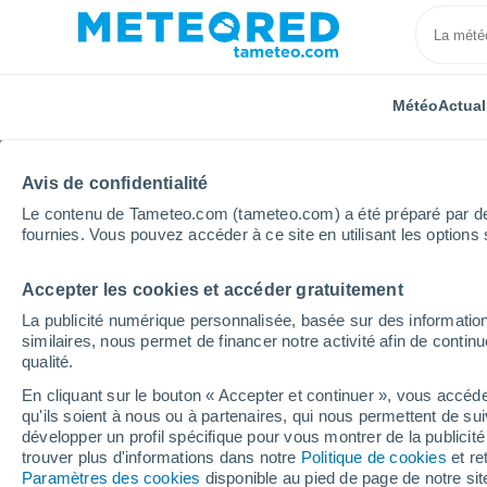
Météo
Actual
Avis de confidentialité
Le contenu de Tameteo.com (tameteo.com) a été préparé par des 
fournies. Vous pouvez accéder à ce site en utilisant les options 
Accepter les cookies et accéder gratuitement
Accueil
États-Unis
Illinois
Chemung
Heure p
La publicité numérique personnalisée, basée sur des information
similaires, nous permet de financer notre activité afin de conti
Météo Chemung - IL he
qualité.
En cliquant sur le bouton « Accepter et continuer », vous accéde
qu'ils soient à nous ou à partenaires, qui nous permettent de sui
Météo 1 - 7 jours
Heure par heure
développer un profil spécifique pour vous montrer de la publicit
trouver plus d'informations dans notre
Politique de cookies
et re
Paramètres des cookies
disponible au pied de page de notre si