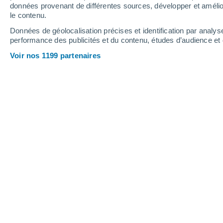
Dimanche
9
Lundi
10
données provenant de différentes sources, développer et amélior
le contenu.
Données de géolocalisation précises et identification par analys
performance des publicités et du contenu, études d’audience e
Prévisions météo Chemung par heu
Voir nos 1199 partenaires
DIMANCHE 09 AOÛT
Toute la journée
Orage, ciel variable
Lever du soleil à
05h55
Coucher du soleil à
20h04
Première lueur à
05:24
Dernière lueur à
20:34
Ph. lunaire