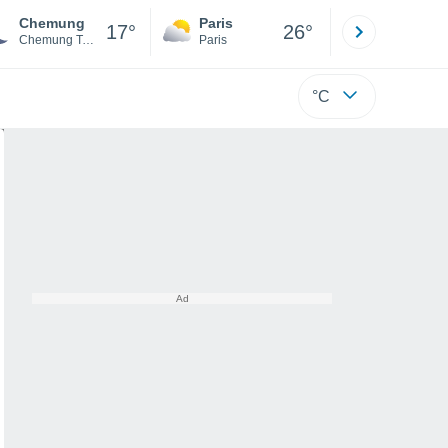
Chemung
Paris
Montpelli
17°
26°
Chemung Township
Paris
Hérault
°C