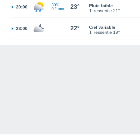
30%
23°
Pluie faible
20:00
0.1 mm
T. ressentie
21°
22°
Ciel variable
23:00
T. ressentie
19°