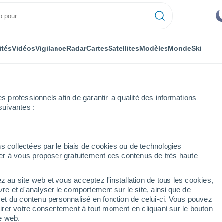
ités
Vidéos
Vigilance
Radar
Cartes
Satellites
Modèles
Monde
Ski
professionnels afin de garantir la qualité des informations
suivantes :
ar heure
s collectées par le biais de cookies ou de technologies
nuer à vous proposer gratuitement des contenus de très haute
ure par heure
z au site web et vous acceptez l'installation de tous les cookies,
vre et d'analyser le comportement sur le site, ainsi que de
é et du contenu personnalisé en fonction de celui-ci. Vous pouvez
tirer votre consentement à tout moment en cliquant sur le bouton
te web.