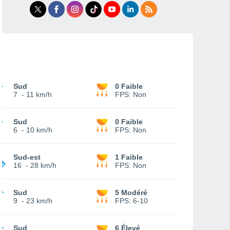
Sud
0 Faible
7
-
11 km/h
FPS:
Non
Sud
0 Faible
6
-
10 km/h
FPS:
Non
Sud-est
1 Faible
16
-
28 km/h
FPS:
Non
Sud
5 Modéré
9
-
23 km/h
FPS:
6-10
Sud
6 Élevé