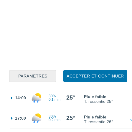
30%
20°
Pluie faible
02:00
0.7 mm
T. ressentie
20°
19°
Brumeux
05:00
T. ressentie
19°
21°
Brouillards
08:00
T. ressentie
21°
30%
PARAMÈTRES
ACCEPTER ET CONTINUER
23°
Pluie faible
11:00
0.1 mm
T. ressentie
22°
30%
25°
Pluie faible
14:00
0.1 mm
T. ressentie
25°
30%
25°
Pluie faible
17:00
0.2 mm
T. ressentie
26°