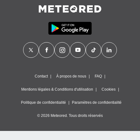
nner des
s
lisés,
la
ance des
s,
la
ance des
s,
dre les
par le
Contact
À propos de nous
FAQ
ques ou
inaisons
ées
Mentions légales & Conditions d'utilisation
Cookies
nt de
tes
Politique de confidentialité
Paramètres de confidentialité
,
er et
© 2026 Meteored. Tous droits réservés
r les
 utiliser
nées
 pour