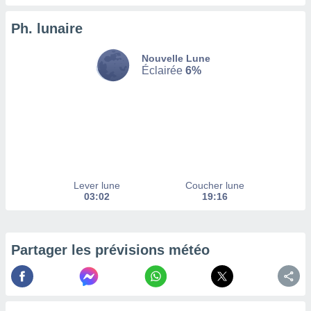
enaires
Ph. lunaire
s des
 des
nts
Nouvelle Lune
 ou des
Éclairée
6%
gies
es pour
 accéder
r des
lles
ue votre
r ce site
Lever lune
Coucher lune
03:02
19:16
 IP et
ifiants
es.
Partager les prévisions météo
eurs
traiter
nées
lles sur
d'un