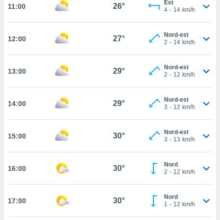
Est
26°
11:00
rouver
4
-
14
km/h
ations
Nord-est
re
27°
12:00
2
-
14
km/h
que de
kies
r votre
Nord-est
29°
13:00
ement à
2
-
12
km/h
ment en
sur le
Nord-est
29°
14:00
3
-
12
km/h
res des
kies
le au
Nord-est
30°
15:00
page de
3
-
13
km/h
te web.
Nord
MENT,
30°
16:00
2
-
12
km/h
 les
logies
Nord
30°
17:00
e
1
-
12
km/h
s