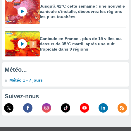
es
 :
Jusqu'à 42°C cette semaine : une nouvelle
canicule s'installe, découvrez les régions
et/ou
les plus touchées
 à des
ions sur
eil,
des
Canicule en France : plus de 15 villes au-
limitées
dessus de 35°C mardi, après une nuit
tropicale dans 9 régions
nner la
, créer
ils pour
Météo...
ité
lisée,
Météo 1 - 7 jours
des
our
nner des
Suivez-nous
és
lisées,
s profils
enus
lisés,
des
our