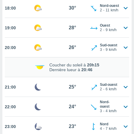
Nord-ouest
30°
18:00
tez pas
2
-
11
km/h
ation de
, vous
Ouest
z à
28°
19:00
2
-
9
km/h
à notre
.com.
Sud-ouest
26°
20:00
 cas,
3
-
9
km/h
us
ns que
Coucher du soleil à
20h15
s
Dernière lueur à
20:46
ires
urer la
Sud-ouest
25°
21:00
2
-
6
km/h
on sur le
 seront
, et que
Nord-
24°
ies ne
22:00
ouest
3
-
4
km/h
as
pour
 le
Nord
23°
23:00
4
-
7
km/h
ement