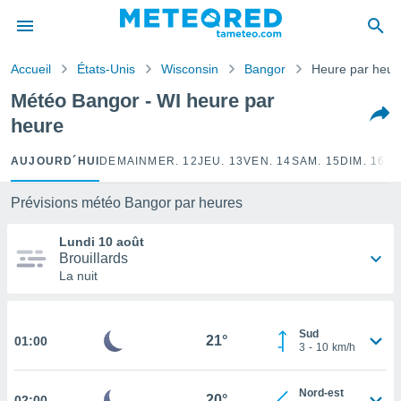
e
ntialité
Accueil
États-Unis
Wisconsin
Bangor
Heure par heur
enu de
o.com
Météo Bangor - WI heure par
o.com) a
heure
aré par
onnels
AUJOURD´HUI
DEMAIN
MER. 12
JEU. 13
VEN. 14
SAM. 15
DIM. 16
LU
arantir
té des
Prévisions météo Bangor par heures
ions
. Vous
Lundi 10 août
accéder
Brouillards
e en
La nuit
 les
s :
Sud
21°
01:00
3
-
10
km/h
r les
s et
r
Nord-est
20°
tement
02:00