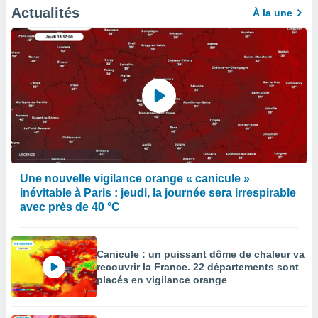
égitime,
Actualités
À la une
vous
vous
 Pour ce
ous
etirer
ement
 opposer
ement
nées à
ment en
 sur «
Une nouvelle vigilance orange « canicule »
res
» ou
inévitable à Paris : jeudi, la journée sera irrespirable
e
avec près de 40 °C
que de
kies
ite web.
Canicule : un puissant dôme de chaleur va
t nos
recouvrir la France. 22 départements sont
ires
placés en vigilance orange
ons le
ent des