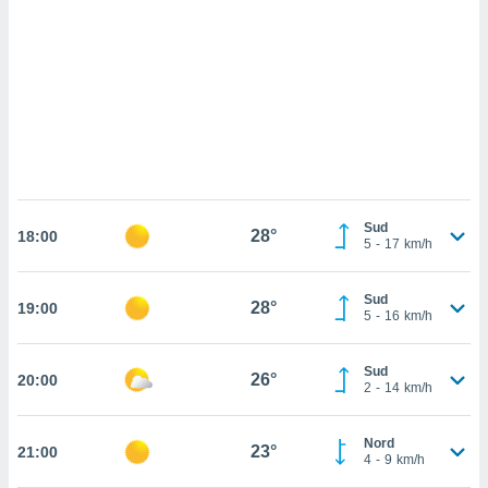
cédez au
 et vous
z
ation de
qu'ils
 nous ou
aires,
nt de
t
Sud
28°
er le
18:00
5
-
17
km/h
ement
te, ainsi
Sud
28°
19:00
5
-
16
km/h
per un
écifique
us
Sud
26°
20:00
de la
2
-
14
km/h
 et du
lisé en
Nord
23°
21:00
4
-
9
km/h
 de
. Vous