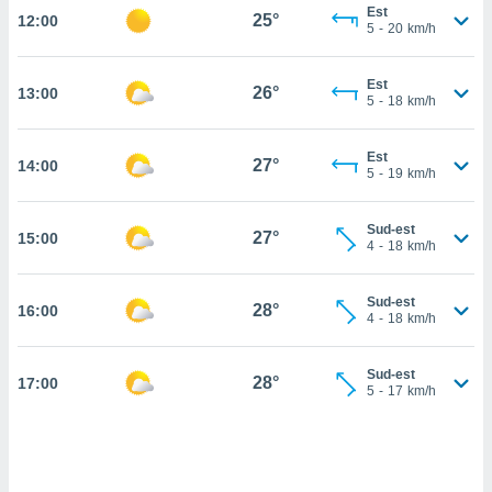
Est
25°
12:00
cité
5
-
20
km/h
ue
lisée,
ACCEPTER
Est
ur des
26°
13:00
ET
5
-
18
km/h
ions
CONTINUER
es par le
 cookies
Est
27°
14:00
PARAMÈTRES
5
-
19
km/h
gies
es, nous
Sud-est
de
27°
15:00
4
-
18
km/h
 notre
afin de
r à vous
Sud-est
28°
16:00
4
-
18
km/h
r
ment des
 de très
Sud-est
28°
alité.
17:00
5
-
17
km/h
ant sur
n «
 et
r »,