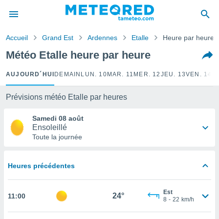
e
ntialité
Accueil
Grand Est
Ardennes
Etalle
Heure par heure
enu de
o.com
Météo Etalle heure par heure
o.com) a
aré par
AUJOURD´HUI
DEMAIN
LUN. 10
MAR. 11
MER. 12
JEU. 13
VEN. 14
S
onnels
arantir
Prévisions météo Etalle par heures
té des
ions
Samedi 08 août
. Vous
Ensoleillé
accéder
Toute la journée
e en
 les
Heures précédentes
s :
r les
Est
24°
11:00
s et
8
-
22
km/h
r
tement