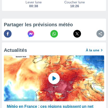
afficher
Lever lune
Coucher lune
licité ou
00:38
18:26
enu
lisé,
e vous
Partager les prévisions météo
r de la
 non
lisée.
uvez
Actualités
À la une
ation des
et
à notre
 par le
 cette
ion en
sur le
«
».
tre
ement,
Météo en France : ces régions subissent un net