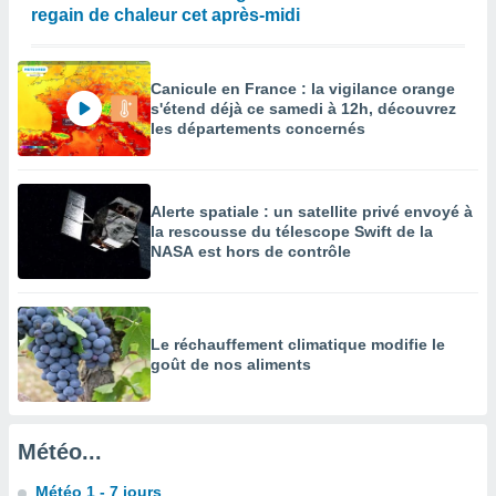
regain de chaleur cet après-midi
enaires
s des
 des
nts
Canicule en France : la vigilance orange
s'étend déjà ce samedi à 12h, découvrez
 ou des
les départements concernés
gies
es pour
 accéder
r des
Alerte spatiale : un satellite privé envoyé à
la rescousse du télescope Swift de la
lles
NASA est hors de contrôle
ue votre
r ce site
 IP et
ifiants
Le réchauffement climatique modifie le
es.
goût de nos aliments
eurs
traiter
nées
Météo...
lles sur
d'un
Météo 1 - 7 jours