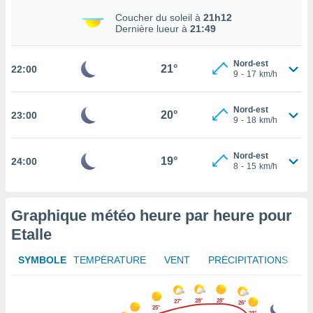
rouver
Coucher du soleil à
21h12
Dernière lueur à
21:49
ations
re
que de
Nord-est
21°
22:00
9
-
17
km/h
kies
r votre
ement à
Nord-est
20°
23:00
ment en
9
-
18
km/h
sur le
Nord-est
res des
19°
24:00
8
-
15
km/h
kies
le au
page de
te web.
Graphique météo heure par heure pour
Etalle
MENT,
SYMBOLE
TEMPÉRATURE
VENT
PRÉCIPITATIONS
 les
logies
e
28°
28°
27°
s
26°
25°