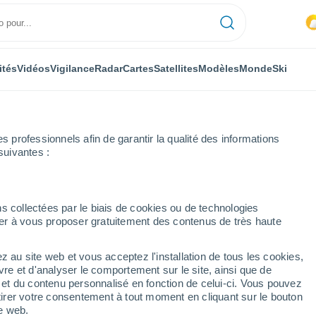
ités
Vidéos
Vigilance
Radar
Cartes
Satellites
Modèles
Monde
Ski
professionnels afin de garantir la qualité des informations
suivantes :
Burgos
Villarcayo
Heure par heure
s collectées par le biais de cookies ou de technologies
nuer à vous proposer gratuitement des contenus de très haute
e par heure
z au site web et vous acceptez l'installation de tous les cookies,
vre et d'analyser le comportement sur le site, ainsi que de
é et du contenu personnalisé en fonction de celui-ci. Vous pouvez
tirer votre consentement à tout moment en cliquant sur le bouton
te web.