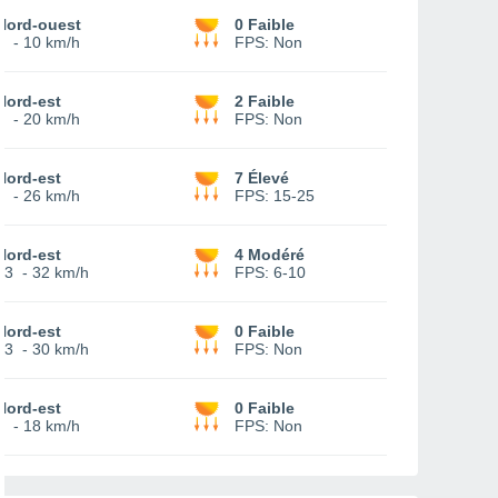
Nord-ouest
0 Faible
4
-
10 km/h
FPS:
Non
Nord-est
2 Faible
8
-
20 km/h
FPS:
Non
Nord-est
7 Élevé
9
-
26 km/h
FPS:
15-25
Nord-est
4 Modéré
13
-
32 km/h
FPS:
6-10
Nord-est
0 Faible
13
-
30 km/h
FPS:
Non
Nord-est
0 Faible
4
-
18 km/h
FPS:
Non