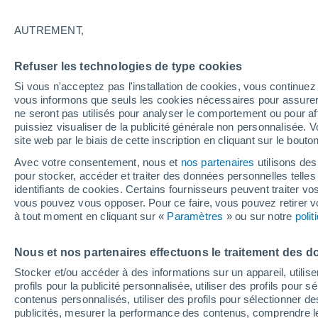
Graphique météo heure par heure 
AUTREMENT,
SYMBOLE
TEMPÉRATURE
Refuser les technologies de type cookies
00
03
06
09
12
15
18
21
00
03
06
09
Si vous n'acceptez pas l'installation de cookies, vous continu
vous informons que seuls les cookies nécessaires pour assurer la
ne seront pas utilisés pour analyser le comportement ou pour af
puissiez visualiser de la publicité générale non personnalisée. V
site web par le biais de cette inscription en cliquant sur le bouto
28°
26°
Avec votre consentement, nous et
nos partenaires
utilisons des
pour stocker, accéder et traiter des données personnelles telles 
22°
identifiants de cookies. Certains fournisseurs peuvent traiter vo
vous pouvez vous opposer. Pour ce faire, vous pouvez retirer
20°
20°
19°
à tout moment en cliquant sur «
Paramètres
» ou sur notre
poli
18°
17°
16°
16°
Nous et nos partenaires effectuons le traitement des d
15°
Stocker et/ou accéder à des informations sur un appareil, utilise
profils pour la publicité personnalisée, utiliser des profils pour 
1.3
contenus personnalisés, utiliser des profils pour sélectionner
publicités, mesurer la performance des contenus, comprendre le