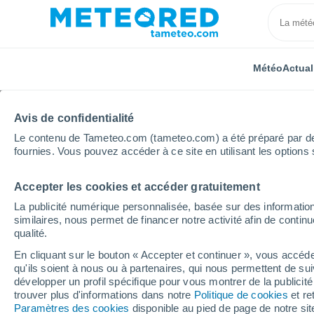
Météo
Actual
Avis de confidentialité
Le contenu de Tameteo.com (tameteo.com) a été préparé par des 
fournies. Vous pouvez accéder à ce site en utilisant les options 
Accepter les cookies et accéder gratuitement
Accueil
Espagne
Castille-et-León
Province de 
La publicité numérique personnalisée, basée sur des information
similaires, nous permet de financer notre activité afin de conti
Météo Villarcayo heur
qualité.
En cliquant sur le bouton « Accepter et continuer », vous accéde
qu'ils soient à nous ou à partenaires, qui nous permettent de sui
Météo 1 - 7 jours
Heure par heure
développer un profil spécifique pour vous montrer de la publicit
trouver plus d'informations dans notre
Politique de cookies
et re
Paramètres des cookies
disponible au pied de page de notre si