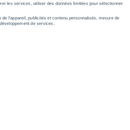
Mardi
11
er les services, utiliser des données limitées pour sélectionner
e de l’appareil, publicités et contenu personnalisés, mesure de
t développement de services.
res
20°
Éclaircies
02:00
T. ressentie
20°
18°
Ciel dégagé
05:00
T. ressentie
18°
18°
Ensoleillé
08:00
T. ressentie
18°
24°
Éclaircies
11:00
T. ressentie
25°