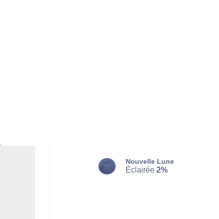
MARDI 11 AOÛT
La nuit
Brumeux
Lever du soleil à
07h15
Coucher du soleil à
21h22
Première lueur à
06:44
Dernière lueur à
21:53
Ph. lunaire
Nouvelle Lune
Éclairée
2%