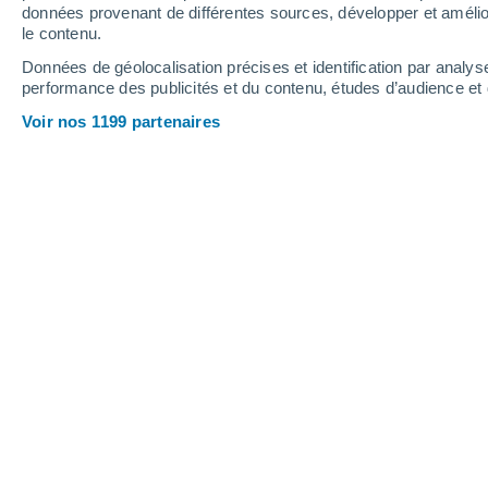
Dimanche
9
Lundi
10
données provenant de différentes sources, développer et amélior
le contenu.
Données de géolocalisation précises et identification par analys
performance des publicités et du contenu, études d’audience e
Prévisions météo Villarcayo par heu
Voir nos 1199 partenaires
DIMANCHE 09 AOÛT
L'après-midi
Pluie faible, ciel variable
Lever du soleil à
07h13
Coucher du soleil à
21h25
Première lueur à
06:42
Dernière lueur à
21:56
Ph. lunaire