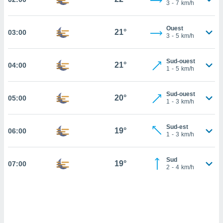
3
-
7
km/h
cité
ue
Ouest
lisée,
21°
03:00
ACCEPTER
3
-
5
km/h
ur des
ET
ions
CONTINUER
es par le
Sud-ouest
21°
04:00
1
-
5
km/h
 cookies
PARAMÈTRES
gies
Sud-ouest
20°
es, nous
05:00
1
-
3
km/h
de
 notre
afin de
Sud-est
19°
06:00
1
-
3
km/h
r à vous
r
ment des
Sud
19°
07:00
 de très
2
-
4
km/h
alité.
ant sur
n «
 et
r »,