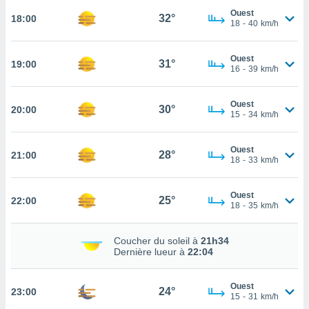
Ouest
32°
18:00
tez pas
18
-
40
km/h
ation de
, vous
Ouest
z à
31°
19:00
16
-
39
km/h
à notre
.com.
Ouest
30°
20:00
 cas,
15
-
34
km/h
us
ns que
Ouest
s
28°
21:00
18
-
33
km/h
ires
urer la
Ouest
25°
22:00
18
-
35
km/h
on sur le
 seront
, et que
Coucher du soleil à
21h34
ies ne
Dernière lueur à
22:04
as
pour
 le
Ouest
24°
23:00
15
-
31
km/h
ement