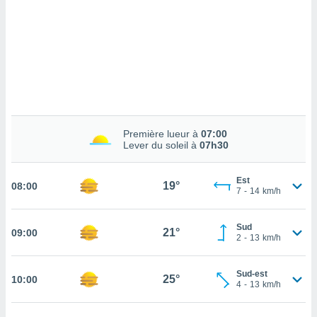
cédez au
 et vous
z
ation de
qu'ils
 nous ou
aires,
nt de
Première lueur à
07:00
t
Lever du soleil à
07h30
er le
ement
te, ainsi
Est
19°
08:00
7
-
14
km/h
per un
écifique
Sud
21°
09:00
us
2
-
13
km/h
de la
 et du
Sud-est
25°
10:00
4
-
13
km/h
lisé en
 de
. Vous