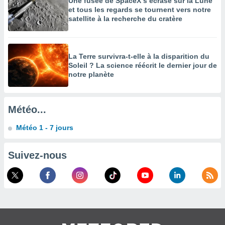
Une fusée de SpaceX s’écrase sur la Lune
es
et tous les regards se tournent vers notre
 :
satellite à la recherche du cratère
et/ou
 à des
ions sur
eil,
La Terre survivra-t-elle à la disparition du
des
Soleil ? La science réécrit le dernier jour de
limitées
notre planète
nner la
, créer
Météo...
ils pour
ité
Météo 1 - 7 jours
lisée,
des
our
Suivez-nous
nner des
és
lisées,
s profils
enus
lisés,
des
our