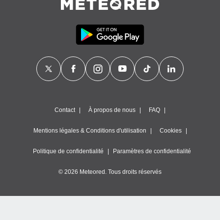
nner des
s
lisés,
la
ance des
s,
la
ance des
s,
dre les
par le
Contact
À propos de nous
FAQ
ques ou
inaisons
Mentions légales & Conditions d'utilisation
Cookies
ées
nt de
Politique de confidentialité
Paramètres de confidentialité
tes
,
© 2026 Meteored. Tous droits réservés
er et
r les
 utiliser
nées
 pour