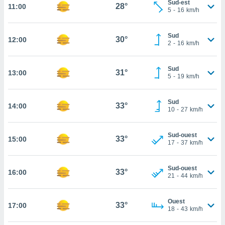
Sud-est
28°
11:00
rouver
5
-
16
km/h
ations
Sud
re
30°
12:00
2
-
16
km/h
que de
kies
r votre
Sud
31°
13:00
ement à
5
-
19
km/h
ment en
sur le
Sud
33°
14:00
10
-
27
km/h
res des
kies
le au
Sud-ouest
33°
15:00
page de
17
-
37
km/h
te web.
Sud-ouest
MENT,
33°
16:00
21
-
44
km/h
 les
logies
Ouest
33°
17:00
e
18
-
43
km/h
s