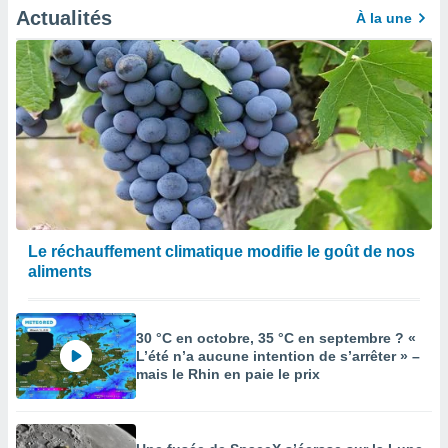
égitime,
Actualités
À la une
vous
vous
 Pour ce
ous
etirer
ement
 opposer
ement
nées à
ment en
 sur «
Le réchauffement climatique modifie le goût de nos
res
» ou
aliments
e
que de
kies
ite web.
30 °C en octobre, 35 °C en septembre ? «
L’été n’a aucune intention de s’arrêter » –
t nos
mais le Rhin en paie le prix
ires
ons le
ent des