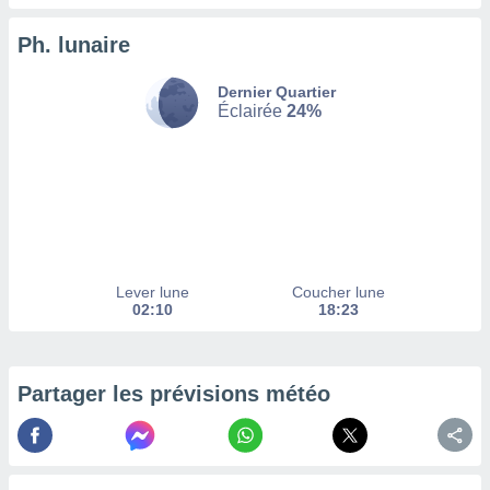
enaires
Ph. lunaire
s des
 des
nts
Dernier Quartier
 ou des
Éclairée
24%
gies
es pour
 accéder
r des
lles
ue votre
r ce site
Lever lune
Coucher lune
02:10
18:23
 IP et
ifiants
es.
Partager les prévisions météo
eurs
traiter
nées
lles sur
d'un