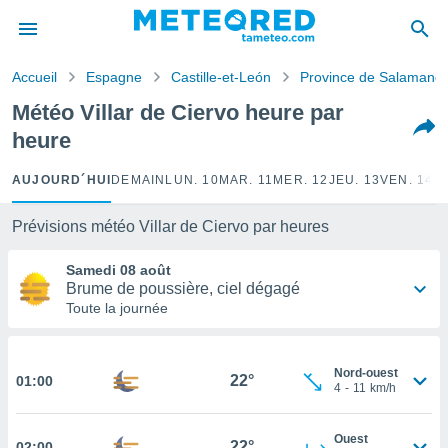
e
ntialité
Accueil
Espagne
Castille-et-León
Province de Salamanq
enu de
o.com
Météo Villar de Ciervo heure par
o.com) a
heure
aré par
onnels
AUJOURD´HUI
DEMAIN
LUN. 10
MAR. 11
MER. 12
JEU. 13
VEN. 14
S
arantir
té des
Prévisions météo Villar de Ciervo par heures
ions
. Vous
Samedi 08 août
accéder
Brume de poussière, ciel dégagé
e en
Toute la journée
 les
s :
Nord-ouest
22°
01:00
4
-
11
km/h
r les
s et
r
Ouest
22°
tement
02:00