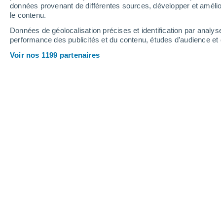
Vendredi
7
Samedi
8
données provenant de différentes sources, développer et amélior
le contenu.
Données de géolocalisation précises et identification par analys
performance des publicités et du contenu, études d’audience e
Prévisions météo Vilafant par heure
Voir nos 1199 partenaires
VENDREDI 07 AOÛT
1 Alerte maintenant
Risque modéré
L'après-midi
Orage, ciel variable
Lever du soleil à
06h47
Coucher du soleil à
21h00
Première lueur à
06:16
Dernière lueur à
21:31