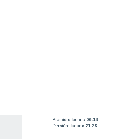
Lever lune
Coucher lune
01:24
17:50
DIMANCHE 09 AOÛT
1 Alerte après-demain
Risque modéré
L'après-midi
Orage, ciel variable
Lever du soleil à
06h49
Coucher du soleil à
20h57
Première lueur à
06:18
Dernière lueur à
21:28