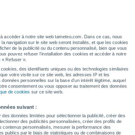
pour Vilafant
VENT
PRÉCIPITATIONS
12
15
18
21
00
03
06
09
12
15
18
21
00
ez à accéder à notre site web tameteo.com. Dans ce cas, nous
 navigation sur le site web seront installés, et que les cookies
ficher de la publicité ou du contenu personnalisé, bien que vous
ous pouvez refuser l'installation des cookies et accéder à notre
n « Refuser ».
37°
 cookies, des identifiants uniques ou des technologies similaires
35°
que votre visite sur ce site web, les adresses IP et les
34°
34°
33°
s données personnelles sur la base d'un intérêt légitime, auquel
32°
32°
30°
 votre consentement ou vous opposer au traitement des données
tique de cookies
sur ce site web.
28°
26°
24°
onnées suivant :
23°
22°
r des données limitées pour sélectionner la publicité, créer des
sélectionner des publicités personnalisées, créer des profils de
 des contenus personnalisés, mesurer la performance des
s publics par le biais de statistiques ou de combinaisons de