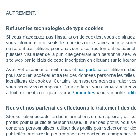
Graphique météo heure par heure 
AUTREMENT,
SYMBOLE
TEMPÉRATURE
Refuser les technologies de type cookies
00
03
06
09
12
15
18
21
00
03
06
09
Si vous n'acceptez pas l'installation de cookies, vous continu
vous informons que seuls les cookies nécessaires pour assurer la
ne seront pas utilisés pour analyser le comportement ou pour af
puissiez visualiser de la publicité générale non personnalisée. V
site web par le biais de cette inscription en cliquant sur le bouto
Avec votre consentement, nous et
nos partenaires
utilisons des
34°
pour stocker, accéder et traiter des données personnelles telles 
32°
identifiants de cookies. Certains fournisseurs peuvent traiter vo
32°
31°
vous pouvez vous opposer. Pour ce faire, vous pouvez retirer
à tout moment en cliquant sur «
Paramètres
» ou sur notre
poli
27°
24°
24°
24°
24°
Nous et nos partenaires effectuons le traitement des d
23°
23°
Stocker et/ou accéder à des informations sur un appareil, utilise
profils pour la publicité personnalisée, utiliser des profils pour 
contenus personnalisés, utiliser des profils pour sélectionner
0.5
publicités, mesurer la performance des contenus, comprendre le