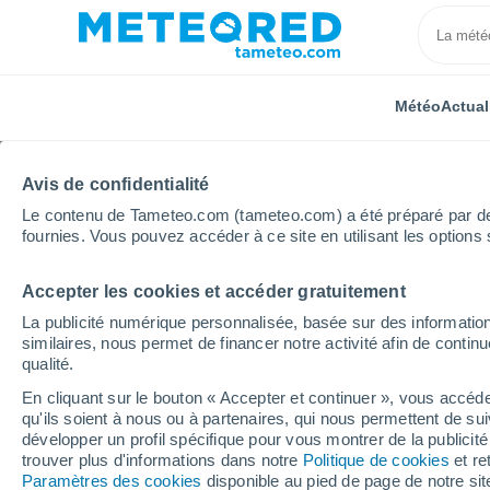
Météo
Actual
Avis de confidentialité
Le contenu de Tameteo.com (tameteo.com) a été préparé par des 
fournies. Vous pouvez accéder à ce site en utilisant les options 
Accepter les cookies et accéder gratuitement
Accueil
Espagne
Catalogne
Province de Géron
La publicité numérique personnalisée, basée sur des information
similaires, nous permet de financer notre activité afin de conti
Météo Vilafant heure p
qualité.
En cliquant sur le bouton « Accepter et continuer », vous accéde
qu'ils soient à nous ou à partenaires, qui nous permettent de sui
Météo 1 - 7 jours
Heure par heure
développer un profil spécifique pour vous montrer de la publicit
trouver plus d'informations dans notre
Politique de cookies
et re
Paramètres des cookies
disponible au pied de page de notre si