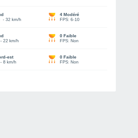
ud
4 Modéré
3
-
32 km/h
FPS:
6-10
ud
0 Faible
-
22 km/h
FPS:
Non
rd-est
0 Faible
-
8 km/h
FPS:
Non