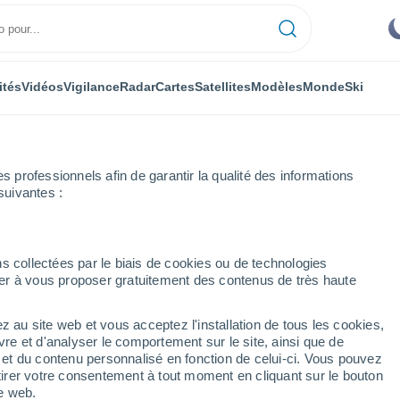
ités
Vidéos
Vigilance
Radar
Cartes
Satellites
Modèles
Monde
Ski
professionnels afin de garantir la qualité des informations
suivantes :
e
Vilafant
Heure par heure
s collectées par le biais de cookies ou de technologies
nuer à vous proposer gratuitement des contenus de très haute
ar heure
z au site web et vous acceptez l'installation de tous les cookies,
vre et d'analyser le comportement sur le site, ainsi que de
é et du contenu personnalisé en fonction de celui-ci. Vous pouvez
tirer votre consentement à tout moment en cliquant sur le bouton
te web.