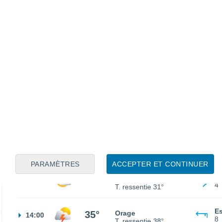
O
24°
Ciel dégagé
02:00
4
T. ressentie
25°
N
22°
Ciel dégagé
05:00
3
T. ressentie
24°
O
23°
Ensoleillé
08:00
3
T. ressentie
24°
PARAMÈTRES
ACCEPTER ET CONTINUER
S
30°
Éclaircies
11:00
4
T. ressentie
31°
Es
35°
Orage
14:00
8
T. ressentie
38°