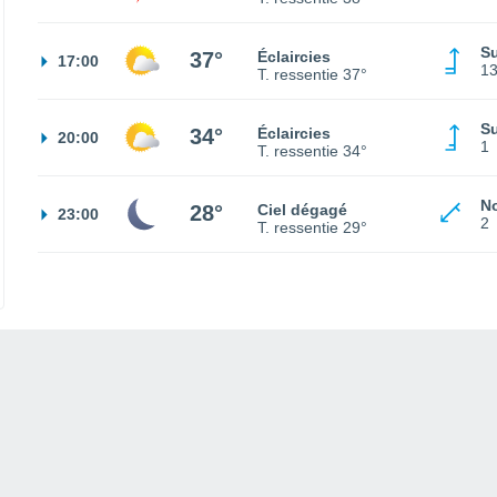
S
37°
Éclaircies
17:00
1
T. ressentie
37°
S
34°
Éclaircies
20:00
1
T. ressentie
34°
No
28°
Ciel dégagé
23:00
2
T. ressentie
29°