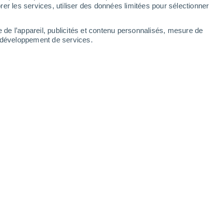
Dimanche
9
er les services, utiliser des données limitées pour sélectionner
e de l’appareil, publicités et contenu personnalisés, mesure de
t développement de services.
s
24°
Ciel dégagé
02:00
T. ressentie
25°
23°
Ciel dégagé
05:00
T. ressentie
24°
24°
Ensoleillé
08:00
T. ressentie
25°
31°
Ensoleillé
11:00
T. ressentie
31°