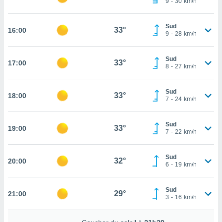
9
-
30
km/h
rouver
ations
Sud
33°
16:00
9
-
28
km/h
re
que de
kies
Sud
33°
17:00
r votre
8
-
27
km/h
ement à
ment en
Sud
sur le
33°
18:00
7
-
24
km/h
res des
kies
Sud
33°
19:00
le au
7
-
22
km/h
page de
te web.
Sud
32°
20:00
6
-
19
km/h
MENT,
 les
Sud
29°
21:00
logies
3
-
16
km/h
e
s