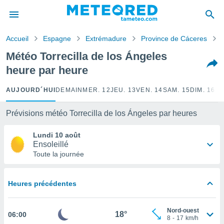
e
ntialité
Accueil
Espagne
Extrémadure
Province de Cáceres
enu de
o.com
Météo Torrecilla de los Ángeles
o.com) a
heure par heure
aré par
onnels
AUJOURD´HUI
DEMAIN
MER. 12
JEU. 13
VEN. 14
SAM. 15
DIM. 16
LU
arantir
té des
Prévisions météo Torrecilla de los Ángeles par heures
ions
. Vous
Lundi 10 août
accéder
Ensoleillé
e en
Toute la journée
 les
s :
Heures précédentes
r les
s et
Nord-ouest
r
18°
06:00
8
-
17
km/h
tement