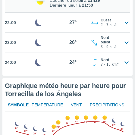
Coucher du soleil à
21h29
Dernière lueur à
21:59
tez pas
ation de
Ouest
, vous
27°
22:00
2
-
7
km/h
z à
à notre
Nord-
26°
23:00
ouest
.com.
3
-
9
km/h
 cas,
us
Nord
ns que
24°
24:00
7
-
15
km/h
s
ires
urer la
Graphique météo heure par heure pour
on sur le
Torrecilla de los Ángeles
 seront
, et que
SYMBOLE
TEMPÉRATURE
VENT
PRÉCIPITATIONS
ies ne
as
pour
31°
33°
33°
32°
29°
 le
27°
25°
24°
24°
ement
22°
21°
19°
18°