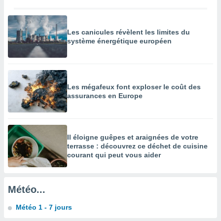
égitime,
vous
vous
Les canicules révèlent les limites du
 Pour ce
système énergétique européen
ous
etirer
ement
 opposer
Les mégafeux font exploser le coût des
ement
assurances en Europe
nées à
ment en
 sur «
res
» ou
e
Il éloigne guêpes et araignées de votre
terrasse : découvrez ce déchet de cuisine
que de
courant qui peut vous aider
kies
ite web.
t nos
Météo...
ires
ons le
Météo 1 - 7 jours
ent des