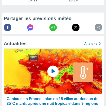
04:21
20:14
enaires
s des
 des
Partager les prévisions météo
nts
 ou des
gies
es pour
 accéder
r des
Actualités
À la une
lles
ue votre
r ce site
 IP et
ifiants
es.
eurs
traiter
nées
Canicule en France : plus de 15 villes au-dessus de
lles sur
35°C mardi, après une nuit tropicale dans 9 régions
d'un