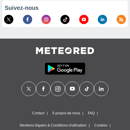
es
 :
Suivez-nous
et/ou
 à des
ions sur
eil,
des
limitées
nner la
, créer
ils pour
ité
lisée,
des
our
nner des
és
lisées,
s profils
enus
Contact
À propos de nous
FAQ
lisés,
des
Mentions légales & Conditions d'utilisation
Cookies
our