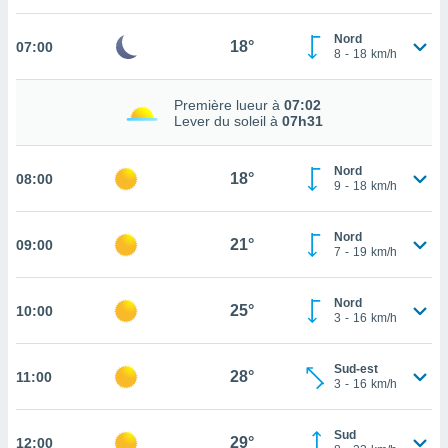
cité
Nord
ue
18°
07:00
8
-
18
km/h
lisée,
ACCEPTER
ur des
ET
ions
Première lueur à
07:02
CONTINUER
es par le
Lever du soleil à
07h31
 cookies
PARAMÈTRES
Nord
gies
18°
08:00
9
-
18
km/h
es, nous
de
 notre
Nord
21°
09:00
7
-
19
km/h
afin de
r à vous
r
Nord
25°
ment des
10:00
3
-
16
km/h
 de très
alité.
Sud-est
28°
11:00
ant sur
3
-
16
km/h
n «
 et
Sud
r »,
29°
12:00