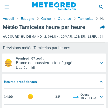
e
ntialité
Accueil
Espagne
Galice
Ourense
Tamicelas
Heur
enu de
o.com
Météo Tamicelas heure par heure
o.com) a
aré par
AUJOURD´HUI
DEMAIN
DIM. 09
LUN. 10
MAR. 11
MER. 12
JEU. 13
VE
onnels
arantir
Prévisions météo Tamicelas par heures
té des
ions
Vendredi 07 août
. Vous
Brume de poussière, ciel dégagé
accéder
L'après-midi
e en
 les
Heures précédentes
s :
r les
Ouest
29°
14:00
s et
10
-
31
km/h
r
tement