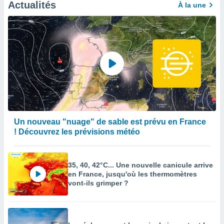
afficher
Actualités
À la une
licité ou
enu
lisé,
e vous
r de la
 non
lisée.
uvez
ation des
Un nouveau "nuage" de sable est prévu en France
et
! Découvrez les prévisions météo
à notre
 par le
 cette
ion en
35, 40, 42°C... Une nouvelle canicule arrive
sur le
en France, jusqu'où les thermomètres
«
vont-ils grimper ?
».
tre
ement,