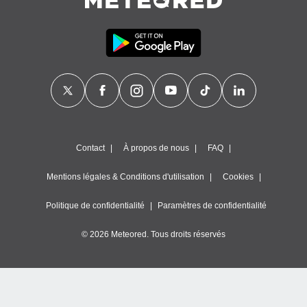
égitime,
vous
vous
 Pour ce
ous
etirer
ement
 opposer
ement
nées à
Contact
À propos de nous
FAQ
ment en
 sur «
res
» ou
Mentions légales & Conditions d'utilisation
Cookies
e
que de
Politique de confidentialité
Paramètres de confidentialité
kies
ite web.
© 2026 Meteored. Tous droits réservés
t nos
ires
ons le
ent des