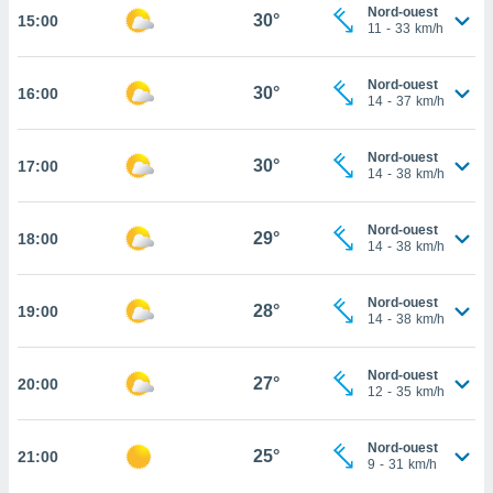
Nord-ouest
30°
15:00
cité
11
-
33
km/h
ue
lisée,
ACCEPTER
Nord-ouest
ur des
30°
16:00
ET
14
-
37
km/h
ions
CONTINUER
es par le
 cookies
Nord-ouest
30°
17:00
PARAMÈTRES
14
-
38
km/h
gies
es, nous
Nord-ouest
de
29°
18:00
14
-
38
km/h
 notre
afin de
r à vous
Nord-ouest
28°
19:00
14
-
38
km/h
r
ment des
 de très
Nord-ouest
27°
alité.
20:00
12
-
35
km/h
ant sur
n «
Nord-ouest
25°
21:00
 et
9
-
31
km/h
r »,