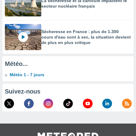
La sécheresse et la canicule impactent le
secteur nucléaire français
enaires
s des
 des
nts
 ou des
Sécheresse en France : plus de 1.300
gies
cours d'eau sont à sec, la situation devient
es pour
de plus en plus critique
 accéder
r des
Météo...
lles
ue votre
Météo 1 - 7 jours
r ce site
 IP et
Suivez-nous
ifiants
es.
eurs
traiter
nées
lles sur
d'un