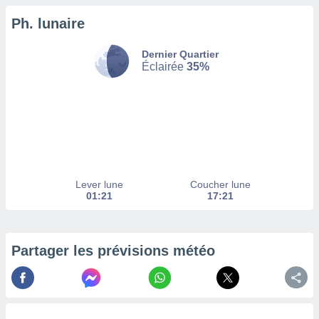
Ph. lunaire
tez pas
ation de
, vous
Dernier Quartier
z à
Éclairée
35%
à notre
.com.
 cas,
us
ns que
s
Lever lune
Coucher lune
ires
01:21
17:21
urer la
on sur le
 seront
, et que
Partager les prévisions météo
ies ne
as
pour
 le
ement