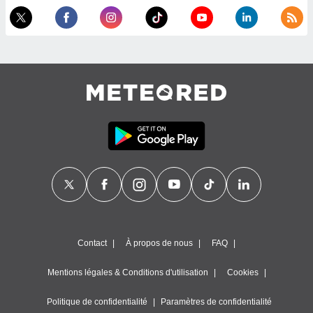
égitime,
vous
vous
 Pour ce
ous
etirer
ement
 opposer
ement
nées à
ment en
 sur «
res
» ou
e
que de
kies
ite web.
Contact
À propos de nous
FAQ
t nos
Mentions légales & Conditions d'utilisation
Cookies
ires
ons le
ent des
Politique de confidentialité
Paramètres de confidentialité