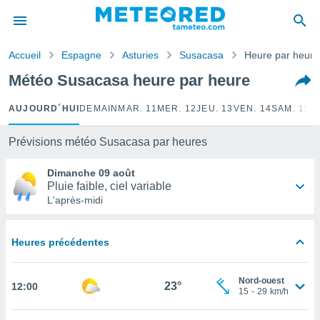
e
ntialité
Accueil
Espagne
Asturies
Susacasa
Heure par heure
enu de
o.com
Météo Susacasa heure par heure
o.com) a
aré par
AUJOURD´HUI
DEMAIN
MAR. 11
MER. 12
JEU. 13
VEN. 14
SAM. 15
D
onnels
arantir
Prévisions météo Susacasa par heures
té des
ions
Dimanche 09 août
. Vous
Pluie faible, ciel variable
accéder
L'après-midi
e en
 les
Heures précédentes
s :
r les
Nord-ouest
23°
12:00
s et
15
-
29
km/h
r
tement