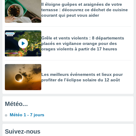
Il éloigne guêpes et araignées de votre
enaires
terrasse : découvrez ce déchet de cuisine
s des
courant qui peut vous aider
 des
nts
 ou des
gies
Grêle et vents violents : 8 départements
es pour
placés en vigilance orange pour des
 accéder
orages violents à partir de 17 heures
r des
lles
ue votre
Les meilleurs événements et lieux pour
r ce site
profiter de l’éclipse solaire du 12 août
 IP et
ifiants
es.
Météo...
eurs
Météo 1 - 7 jours
traiter
nées
lles sur
Suivez-nous
d'un