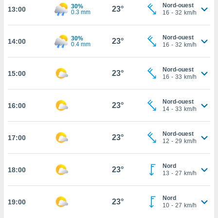
Nord-ouest
30%
23°
13:00
cité
0.3 mm
16
-
32
km/h
ue
lisée,
ACCEPTER
Nord-ouest
30%
ur des
23°
14:00
ET
0.4 mm
16
-
32
km/h
ions
CONTINUER
es par le
 cookies
Nord-ouest
23°
15:00
PARAMÈTRES
16
-
33
km/h
gies
es, nous
Nord-ouest
de
23°
16:00
14
-
33
km/h
 notre
afin de
r à vous
Nord-ouest
23°
17:00
12
-
29
km/h
r
ment des
 de très
Nord
23°
alité.
18:00
13
-
27
km/h
ant sur
n «
Nord
23°
19:00
 et
10
-
27
km/h
r »,