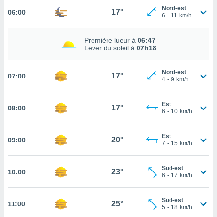
Nord-est
17°
06:00
cité
6
-
11
km/h
ue
lisée,
ACCEPTER
ur des
Première lueur à
06:47
ET
Lever du soleil à
07h18
ions
CONTINUER
es par le
 cookies
Nord-est
17°
07:00
PARAMÈTRES
4
-
9
km/h
gies
es, nous
de
Est
17°
08:00
6
-
10
km/h
 notre
afin de
r à vous
Est
20°
09:00
r
7
-
15
km/h
ment des
 de très
Sud-est
alité.
23°
10:00
6
-
17
km/h
ant sur
n «
Sud-est
 et
25°
11:00
5
-
18
km/h
r »,