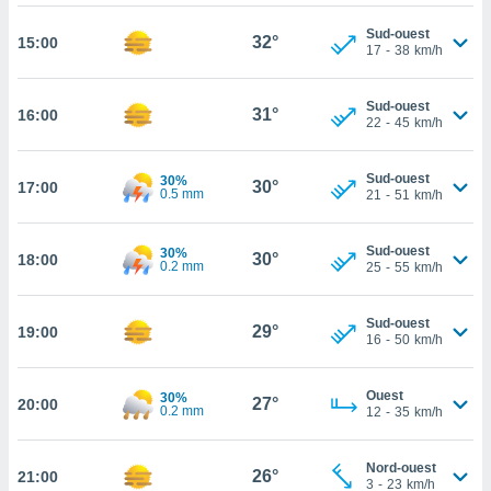
rouver
Sud-ouest
32°
15:00
17
-
38
km/h
ations
re
que de
Sud-ouest
31°
16:00
kies
22
-
45
km/h
r votre
ement à
Sud-ouest
30%
ment en
30°
17:00
0.5 mm
21
-
51
km/h
sur le
res des
Sud-ouest
30%
30°
18:00
kies
0.2 mm
25
-
55
km/h
le au
page de
Sud-ouest
te web.
29°
19:00
16
-
50
km/h
MENT,
Ouest
30%
27°
20:00
0.2 mm
12
-
35
km/h
 les
logies
e
Nord-ouest
26°
21:00
s
3
-
23
km/h