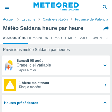
e
ntialité
Accueil
Espagne
Castille-et-León
Province de Palencia
enu de
o.com
Météo Saldana heure par heure
o.com) a
aré par
AUJOURD´HUI
DEMAIN
LUN. 10
MAR. 11
MER. 12
JEU. 13
VEN. 14
S
onnels
arantir
Prévisions météo Saldana par heures
té des
ions
Samedi 08 août
. Vous
Orage, ciel variable
accéder
L'après-midi
e en
 les
1 Alerte maintenant
Risque modéré
s :
r les
s et
Heures précédentes
r
tement