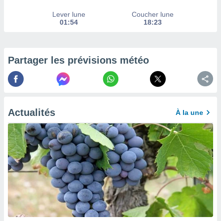
enaires
Lever lune
Coucher lune
s des
01:54
18:23
 des
nts
 ou des
gies
Partager les prévisions météo
es pour
 accéder
r des
lles
Actualités
À la une
ue votre
r ce site
 IP et
ifiants
es.
eurs
traiter
nées
lles sur
d'un