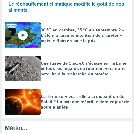
égitime,
Le réchauffement climatique modifie le goût de nos
vous
aliments
vous
 Pour ce
ous
30 °C en octobre, 35 °C en septembre ? «
etirer
L’été n’a aucune intention de s’arrêter » –
mais le Rhin en paie le prix
ement
 opposer
ement
nées à
Une fusée de SpaceX s’écrase sur la Lune
ment en
et tous les regards se tournent vers notre
 sur «
satellite à la recherche du cratère
res
» ou
e
que de
kies
La Terre survivra-t-elle à la disparition du
ite web.
Soleil ? La science réécrit le dernier jour de
notre planète
t nos
ires
ons le
Météo...
ent des