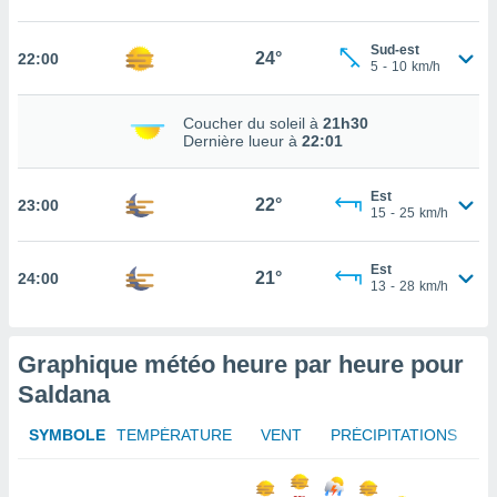
tez pas
Sud-est
24°
ation de
22:00
5
-
10
km/h
, vous
z à
à notre
Coucher du soleil à
21h30
Dernière lueur à
22:01
.com.
 cas,
Est
22°
23:00
us
15
-
25
km/h
ns que
s
Est
21°
24:00
13
-
28
km/h
ires
urer la
on sur le
 seront
Graphique météo heure par heure pour
, et que
Saldana
ies ne
as
SYMBOLE
TEMPÉRATURE
VENT
PRÉCIPITATIONS
pour
 le
ement