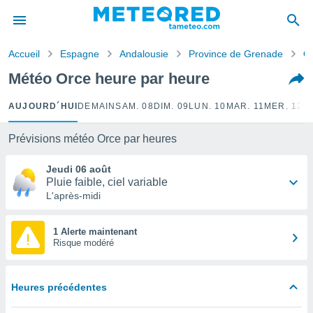
e
ntialité
Accueil
Espagne
Andalousie
Province de Grenade
O
enu de
o.com
Météo Orce heure par heure
o.com) a
aré par
AUJOURD´HUI
DEMAIN
SAM. 08
DIM. 09
LUN. 10
MAR. 11
MER. 12
J
onnels
arantir
Prévisions météo Orce par heures
té des
ions
Jeudi 06 août
. Vous
Pluie faible, ciel variable
accéder
L'après-midi
e en
 les
1 Alerte maintenant
Risque modéré
s :
r les
s et
Heures précédentes
r
tement