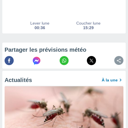
afficher
licité ou
enu
lisé,
e vous
Lever lune
Coucher lune
00:36
15:29
r de la
 non
Partager les prévisions météo
lisée.
uvez
ation des
et
à notre
Actualités
À la une
 par le
 cette
ion en
sur le
«
».
tre
ement,