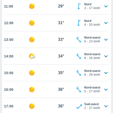
Nord
29°
11:00
cité
3
-
17
km/h
ue
lisée,
ACCEPTER
ur des
Nord
31°
12:00
ET
4
-
20
km/h
ions
CONTINUER
es par le
 cookies
Nord-ouest
33°
13:00
PARAMÈTRES
6
-
23
km/h
gies
es, nous
de
Nord-ouest
34°
14:00
8
-
26
km/h
 notre
afin de
r à vous
Nord-ouest
35°
15:00
r
8
-
28
km/h
ment des
 de très
Nord-ouest
alité.
36°
16:00
5
-
27
km/h
ant sur
n «
Sud-ouest
 et
36°
17:00
2
-
27
km/h
r »,