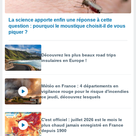
enaires
s des
 des
La science apporte enfin une réponse à cette
nts
question : pourquoi le moustique choisit-il de vous
 ou des
piquer ?
gies
es pour
 accéder
r des
Découvrez les plus beaux road trips
insulaires en Europe !
lles
ue votre
r ce site
Météo en France : 4 départements en
 IP et
vigilance rouge pour le risque d'incendies
ifiants
ce jeudi, découvrez lesquels
es.
eurs
traiter
C'est officiel : juillet 2026 est le mois le
nées
plus chaud jamais enregistré en France
lles sur
depuis 1900
d'un