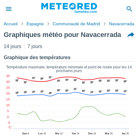
Accueil
Espagne
Communauté de Madrid
Navacerrada
s de
Graphiques météo pour Navacerrada
ntialité
tenu de
14 jours
7 jours
eo.com
o.com) a
Graphique des températures
paré par
es
Température maximale, température minimale et point de rosée pour les 14
prochains jours
ionnels
35
garantir
31°
31°
30°
34°
34°
33°
33°
33°
33°
33°
30
33°
32°
32°
32°
ité des
25
ations
21°
20°
20°
20°
20°
20°
19°
19°
19°
19°
18°
19°
18°
20
18°
s. Vous
15
accéder
10
ite en
5
ant les
0
ions
-5
ntes :
°C
Sam
8
Lun
10
Mer
12
Ven
14
Dim
16
Mar
18
Jeu
20
er les