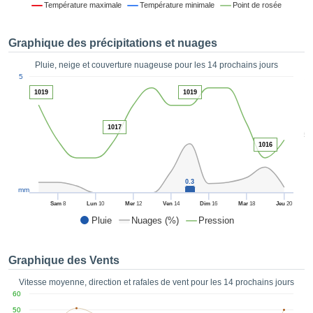
Température maximale
Température minimale
Point de rosée
es et
éder
tement
Graphique des précipitations et nuages
licité
Pluie, neige et couverture nuageuse pour les 14 prochains jours
rique
1
5
alisée,
ACCEPTER
1019
1019
sur des
ET
ations
CONTINUER
es par le
1017
5
 cookies
1016
 de
PARAMÈTRES
logies
es, nous
0.3
et de
mm
r notre
Sam
8
Lun
10
Mer
12
Ven
14
Dim
16
Mar
18
Jeu
20
 afin de
Pluie
Nuages (%)
Pression
r à vous
oser
ment des
Graphique des Vents
 de très
ualité.
Vitesse moyenne, direction et rafales de vent pour les 14 prochains jours
60
uant sur
50