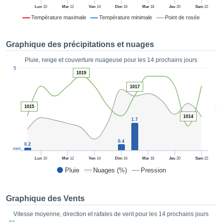
es et
Lun
10
Mer
12
Ven
14
Dim
16
Mar
18
Jeu
20
Sam
22
éder
Température maximale
Température minimale
Point de rosée
tement
licité
Graphique des précipitations et nuages
rique
alisée,
Pluie, neige et couverture nuageuse pour les 14 prochains jours
ACCEPTER
1
sur des
5
ET
1019
ations
CONTINUER
es par le
1017
 cookies
 de
PARAMÈTRES
1015
5
logies
1014
1.7
es, nous
et de
0.4
r notre
0.2
mm
 afin de
Lun
10
Mer
12
Ven
14
Dim
16
Mar
18
Jeu
20
Sam
22
r à vous
Pluie
Nuages (%)
Pression
oser
ment des
 de très
Graphique des Vents
ualité.
Vitesse moyenne, direction et rafales de vent pour les 14 prochains jours
uant sur