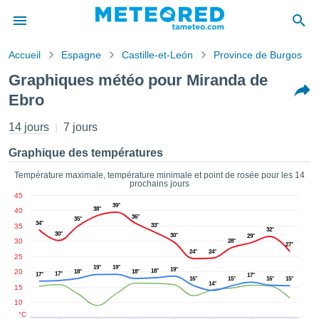
Accueil
Espagne
Castille-et-León
Province de Burgos
s de
Graphiques météo pour Miranda de
ntialité
Ebro
tenu de
eo.com
14 jours
7 jours
o.com) a
paré par
Graphique des températures
es
ionnels
Température maximale, température minimale et point de rosée pour les 14
garantir
prochains jours
ité des
45
39°
ations
38°
40
36°
35°
s. Vous
34°
35
33°
32°
accéder
30°
30°
29°
30
28°
27°
ite en
24°
24°
25
ant les
19°
19°
19°
20
18°
18°
18°
ions
17°
17°
17°
16°
15°
16°
15°
14°
15
ntes :
10
°C
er les