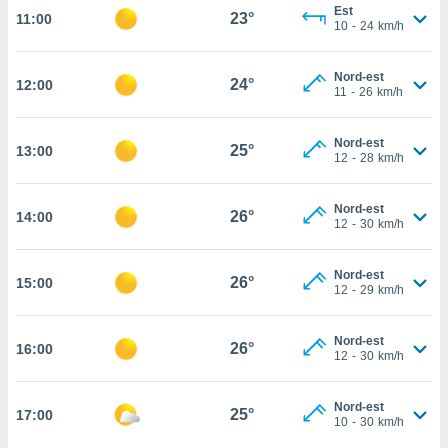
Est
23°
11:00
cité
10
-
24
km/h
ue
lisée,
ACCEPTER
Nord-est
ur des
24°
12:00
ET
11
-
26
km/h
ions
CONTINUER
es par le
 cookies
Nord-est
25°
13:00
PARAMÈTRES
12
-
28
km/h
gies
es, nous
Nord-est
de
26°
14:00
12
-
30
km/h
 notre
afin de
r à vous
Nord-est
26°
15:00
12
-
29
km/h
r
ment des
 de très
Nord-est
26°
alité.
16:00
12
-
30
km/h
ant sur
n «
Nord-est
25°
17:00
 et
10
-
30
km/h
r »,