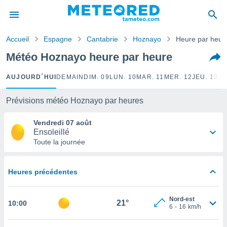
e
ntialité
Accueil
Espagne
Cantabrie
Hoznayo
Heure par heur
enu de
o.com
Météo Hoznayo heure par heure
o.com) a
aré par
AUJOURD´HUI
DEMAIN
DIM. 09
LUN. 10
MAR. 11
MER. 12
JEU. 13
VE
onnels
arantir
Prévisions météo Hoznayo par heures
té des
ions
Vendredi 07 août
. Vous
Ensoleillé
accéder
Toute la journée
e en
 les
Heures précédentes
s :
r les
Nord-est
21°
10:00
s et
6
-
16
km/h
r
tement