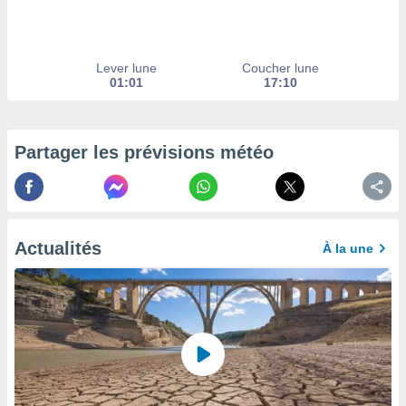
afficher
licité ou
enu
lisé,
Lever lune
Coucher lune
e vous
01:01
17:10
r de la
 non
Partager les prévisions météo
lisée.
uvez
ation des
et
à notre
Actualités
À la une
 par le
 cette
ion en
sur le
«
».
tre
ement,