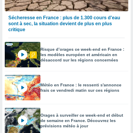
enaires
s des
Sécheresse en France : plus de 1.300 cours d'eau
 des
sont à sec, la situation devient de plus en plus
nts
 ou des
critique
gies
es pour
 accéder
Risque d’orages ce week-end en France :
r des
les modèles européen et américain en
désaccord sur les régions concernées
lles
ue votre
r ce site
Météo en France : le ressenti s'annonce
 IP et
frais ce vendredi matin sur ces régions
ifiants
es.
eurs
traiter
Orages à surveiller ce week-end et début
nées
de semaine en France. Découvrez les
lles sur
prévisions météo à jour
d'un