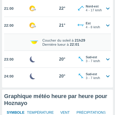
rouver
Nord-est
22°
21:00
4
-
17
km/h
ations
re
que de
Est
21°
22:00
4
-
8
km/h
kies
r votre
ement à
Coucher du soleil à
21h29
ment en
Dernière lueur à
22:01
sur le
Sud-est
res des
20°
23:00
3
-
7
km/h
kies
le au
page de
Sud-est
20°
24:00
te web.
3
-
7
km/h
MENT,
Graphique météo heure par heure pour
 les
logies
Hoznayo
e
s
SYMBOLE
TEMPÉRATURE
VENT
PRÉCIPITATIONS