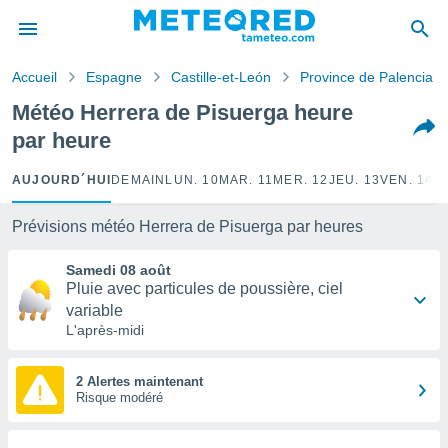
e
ntialité
Accueil
Espagne
Castille-et-León
Province de Palencia
enu de
o.com
Météo Herrera de Pisuerga heure
o.com) a
par heure
aré par
onnels
AUJOURD´HUI
DEMAIN
LUN. 10
MAR. 11
MER. 12
JEU. 13
VEN. 14
S
arantir
té des
Prévisions météo Herrera de Pisuerga par heures
ions
. Vous
Samedi 08 août
accéder
Pluie avec particules de poussière, ciel
e en
variable
 les
L'après-midi
s :
2 Alertes maintenant
r les
Risque modéré
s et
r
tement