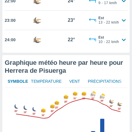
24°
22:00
afficher
9
-
17
km/h
licité ou
enu
lisé,
Est
23°
23:00
13
-
22
km/h
e vous
r de la
Est
22°
24:00
10
-
22
km/h
 non
lisée.
uvez
Graphique météo heure par heure pour
ation des
Herrera de Pisuerga
et
à notre
SYMBOLE
TEMPÉRATURE
VENT
PRÉCIPITATIONS
 par le
 cette
ion en
31°
33°
32°
sur le
29°
28°
24°
«
23°
22°
20°
20°
».
19°
18°
16°
tre
ement,