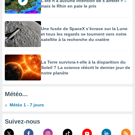
es
L’été n’a aucune intention de s’arrêter » –
mais le Rhin en paie le prix
 :
et/ou
 à des
ions sur
Une fusée de SpaceX s’écrase sur la Lune
eil,
et tous les regards se tournent vers notre
des
satellite à la recherche du cratère
limitées
nner la
, créer
La Terre survivra-t-elle à la disparition du
ils pour
Soleil ? La science réécrit le dernier jour de
ité
notre planète
lisée,
des
our
Météo...
nner des
és
Météo 1 - 7 jours
lisées,
s profils
enus
Suivez-nous
lisés,
des
our