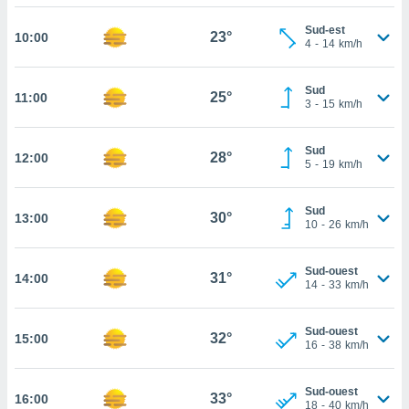
rouver
Sud-est
23°
10:00
4
-
14
km/h
ations
re
que de
Sud
25°
11:00
kies
3
-
15
km/h
r votre
ement à
Sud
ment en
28°
12:00
5
-
19
km/h
sur le
res des
Sud
30°
13:00
kies
10
-
26
km/h
le au
page de
Sud-ouest
te web.
31°
14:00
14
-
33
km/h
MENT,
Sud-ouest
32°
15:00
 les
16
-
38
km/h
logies
e
Sud-ouest
s
33°
16:00
18
-
40
km/h