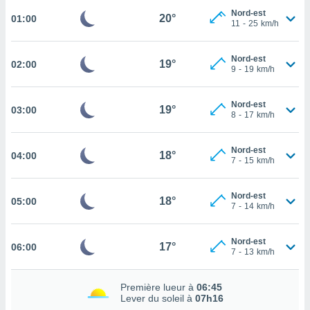
Nord-est
cité
20°
01:00
11
-
25
km/h
ue
lisée,
ACCEPTER
ur des
Nord-est
ET
19°
02:00
9
-
19
km/h
ions
CONTINUER
es par le
 cookies
Nord-est
19°
PARAMÈTRES
03:00
8
-
17
km/h
gies
es, nous
de
Nord-est
18°
04:00
7
-
15
km/h
 notre
afin de
r à vous
Nord-est
18°
05:00
r
7
-
14
km/h
ment des
 de très
alité.
Nord-est
17°
06:00
7
-
13
km/h
ant sur
n «
Première lueur à
06:45
 et
Lever du soleil à
07h16
r »,