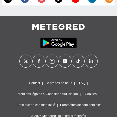
nner des
s
lisés,
la
ance des
s,
la
ance des
s,
dre les
par le
ques ou
inaisons
ées
nt de
Contact
À propos de nous
FAQ
tes
,
er et
Mentions légales & Conditions d'utilisation
Cookies
r les
 utiliser
Politique de confidentialité
Paramètres de confidentialité
nées
 pour
© 2026 Meteored. Tous droits réservés