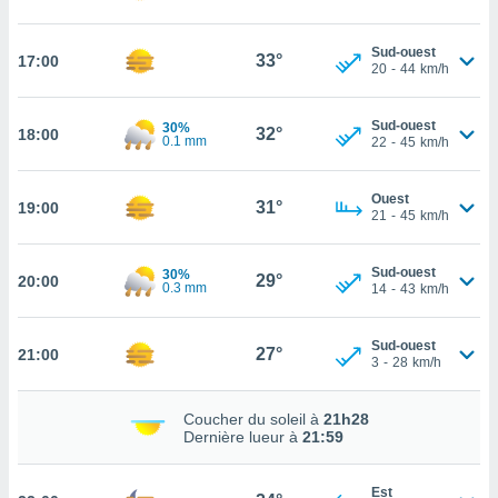
tez pas
Sud-ouest
ation de
33°
17:00
20
-
44
km/h
, vous
z à
à notre
Sud-ouest
30%
32°
18:00
0.1 mm
22
-
45
km/h
.com.
 cas,
Ouest
us
31°
19:00
21
-
45
km/h
ns que
s
Sud-ouest
30%
29°
20:00
0.3 mm
14
-
43
km/h
ires
urer la
on sur le
Sud-ouest
27°
 seront
21:00
3
-
28
km/h
, et que
ies ne
as
Coucher du soleil à
21h28
Dernière lueur à
21:59
pour
 le
ement
Est