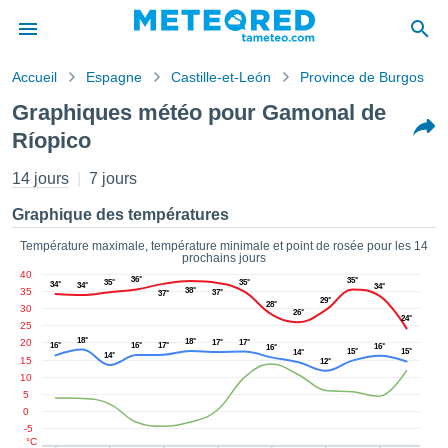
Accueil
Espagne
Castille-et-León
Province de Burgos
s de
Graphiques météo pour Gamonal de
ntialité
Ríopico
tenu de
eo.com
14 jours
7 jours
o.com) a
paré par
Graphique des températures
es
ionnels
Température maximale, température minimale et point de rosée pour les 14
garantir
prochains jours
ité des
40
36°
35°
35°
35°
34°
34°
34°
ations
35
38°
37°
37°
29°
28°
30
s. Vous
26°
24°
25
accéder
18°
20
18°
17°
17°
16°
16°
17°
ite en
16°
16°
15°
15°
14°
14°
15
12°
ant les
10
ions
5
ntes :
0
-5
°C
er les