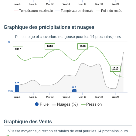
es et
Sam
8
Lun
10
Mer
12
Ven
14
Dim
16
Mar
18
Jeu
20
éder
Température maximale
Température minimale
Point de rosée
tement
licité
Graphique des précipitations et nuages
rique
alisée,
Pluie, neige et couverture nuageuse pour les 14 prochains jours
ACCEPTER
1
sur des
5
ET
1018
1018
ations
1017
CONTINUER
es par le
 cookies
 de
PARAMÈTRES
5
1010
logies
es, nous
et de
0.7
r notre
0.3
mm
 afin de
Sam
8
Lun
10
Mer
12
Ven
14
Dim
16
Mar
18
Jeu
20
r à vous
Pluie
Nuages (%)
Pression
oser
ment des
 de très
Graphique des Vents
ualité.
Vitesse moyenne, direction et rafales de vent pour les 14 prochains jours
uant sur