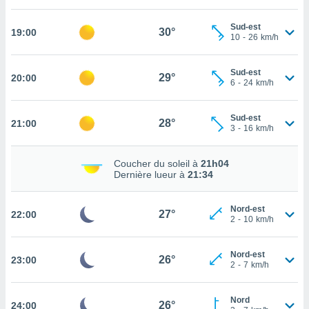
tez pas
Sud-est
30°
19:00
ation de
10
-
26
km/h
, vous
z à
Sud-est
à notre
29°
20:00
6
-
24
km/h
.com.
 cas,
Sud-est
28°
21:00
us
3
-
16
km/h
ns que
s
Coucher du soleil à
21h04
Dernière lueur à
21:34
ires
urer la
on sur le
Nord-est
27°
22:00
 seront
2
-
10
km/h
, et que
ies ne
Nord-est
as
26°
23:00
2
-
7
km/h
pour
 le
ement
Nord
26°
24:00