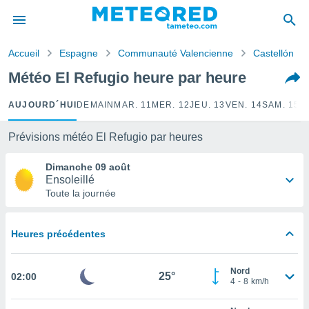
e
ntialité
Accueil
Espagne
Communauté Valencienne
Castellón
enu de
o.com
Météo El Refugio heure par heure
o.com) a
aré par
AUJOURD´HUI
DEMAIN
MAR. 11
MER. 12
JEU. 13
VEN. 14
SAM. 15
D
onnels
arantir
Prévisions météo El Refugio par heures
té des
ions
Dimanche 09 août
. Vous
Ensoleillé
accéder
Toute la journée
e en
 les
Heures précédentes
s :
r les
Nord
25°
02:00
s et
4
-
8
km/h
r
tement