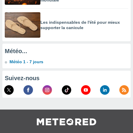
mondiale
es
 :
et/ou
 à des
Les indispensables de l'été pour mieux
ions sur
supporter la canicule
eil,
des
limitées
Météo...
nner la
, créer
Météo 1 - 7 jours
ils pour
ité
lisée,
Suivez-nous
des
our
nner des
és
lisées,
s profils
enus
lisés,
des
our