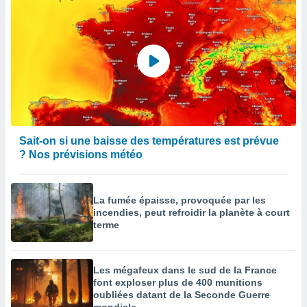
égitime,
vous
vous
 Pour ce
ous
etirer
ement
 opposer
ement
nées à
Sait-on si une baisse des températures est prévue
ment en
? Nos prévisions météo
 sur «
res
» ou
e
La fumée épaisse, provoquée par les
que de
incendies, peut refroidir la planète à court
kies
terme
ite web.
t nos
ires
Les mégafeux dans le sud de la France
ons le
font exploser plus de 400 munitions
oubliées datant de la Seconde Guerre
ent des