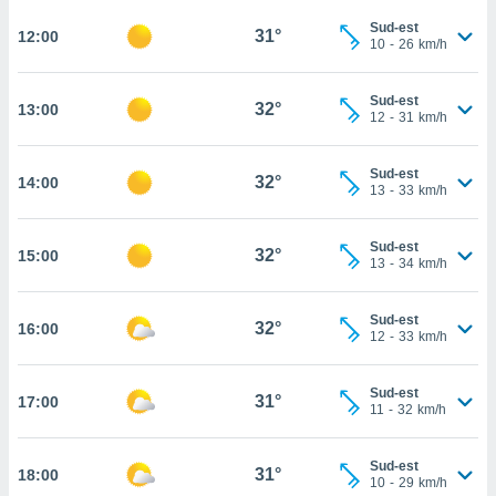
rouver
Sud-est
31°
12:00
10
-
26
km/h
ations
re
que de
Sud-est
32°
13:00
12
-
31
km/h
kies
r votre
ement à
Sud-est
32°
14:00
ment en
13
-
33
km/h
sur le
Sud-est
res des
32°
15:00
13
-
34
km/h
kies
le au
page de
Sud-est
32°
16:00
te web.
12
-
33
km/h
MENT,
Sud-est
31°
17:00
11
-
32
km/h
 les
logies
e
Sud-est
31°
18:00
s
10
-
29
km/h