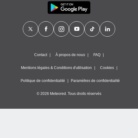
nner des
s
lisés,
la
ance des
s,
la
ance des
s,
Contact
À propos de nous
FAQ
dre les
par le
Mentions légales & Conditions d'utilisation
Cookies
ques ou
Politique de confidentialité
Paramètres de confidentialité
inaisons
ées
nt de
© 2026 Meteored. Tous droits réservés
tes
,
er et
r les
 utiliser
nées
 pour