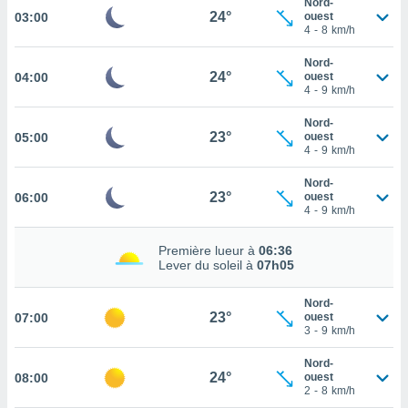
Nord-
24°
03:00
ouest
cité
4
-
8
km/h
ue
lisée,
Nord-
ACCEPTER
ur des
24°
04:00
ouest
ET
4
-
9
km/h
ions
CONTINUER
es par le
Nord-
 cookies
23°
05:00
ouest
PARAMÈTRES
4
-
9
km/h
gies
es, nous
Nord-
de
23°
06:00
ouest
4
-
9
km/h
 notre
afin de
r à vous
Première lueur à
06:36
Lever du soleil à
07h05
r
ment des
 de très
Nord-
23°
alité.
07:00
ouest
3
-
9
km/h
ant sur
n «
Nord-
24°
08:00
ouest
 et
2
-
8
km/h
r »,