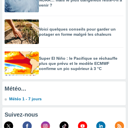
NOAA… mais le plus dangereux reste-t-il à
venir ?
enaires
s des
 des
nts
 ou des
Voici quelques conseils pour garder un
gies
potager en forme malgré les chaleurs
es pour
 accéder
r des
Super El Niño : le Pacifique se réchauffe
lles
plus que prévu et le modèle ECMWF
ue votre
confirme un pic supérieur à 3 °C
r ce site
 IP et
Météo...
ifiants
es.
Météo 1 - 7 jours
eurs
traiter
Suivez-nous
nées
lles sur
d'un