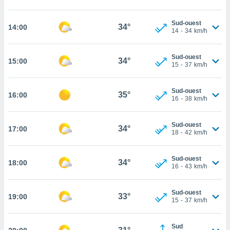
cité
ue
Sud-ouest
34°
14:00
14
-
34
km/h
lisée,
ACCEPTER
ur des
ET
ions
CONTINUER
Sud-ouest
34°
15:00
es par le
15
-
37
km/h
 cookies
PARAMÈTRES
gies
Sud-ouest
35°
16:00
16
-
38
km/h
es, nous
de
 notre
Sud-ouest
34°
17:00
afin de
18
-
42
km/h
r à vous
r
Sud-ouest
ment des
34°
18:00
16
-
43
km/h
 de très
alité.
Sud-ouest
ant sur
33°
19:00
15
-
37
km/h
n «
 et
r »,
Sud