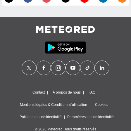
égitime,
vous
vous
 Pour ce
ous
etirer
ement
 opposer
ement
nées à
ment en
 sur «
res
» ou
e
que de
kies
Contact
À propos de nous
FAQ
ite web.
Mentions légales & Conditions d'utilisation
Cookies
t nos
ires
Politique de confidentialité
Paramètres de confidentialité
ons le
ent des
© 2026 Meteored. Tous droits réservés