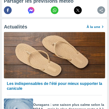
Partager les prévisions météo
afficher
licité ou
enu
lisé,
e vous
Actualités
À la une
r de la
 non
lisée.
uvez
ation des
et
à notre
 par le
 cette
ion en
Les indispensables de l'été pour mieux supporter la
sur le
canicule
«
».
tre
Ouragans : une saison plus calme selon la
ement,