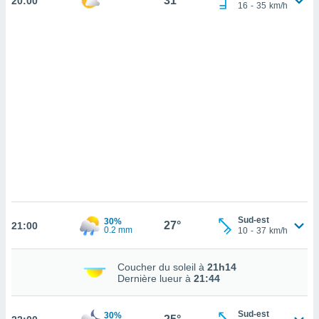
31°
20:00
cédez au
16
-
35
km/h
 et vous
z
ation de
qu'ils
 nous ou
aires,
nt de
t
er le
ement
te, ainsi
per un
Sud-est
écifique
30%
27°
21:00
0.2 mm
10
-
37
km/h
us
de la
 et du
Coucher du soleil à
21h14
Dernière lueur à
21:44
lisé en
 de
Sud-est
30%
. Vous