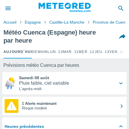
e
ntialité
Accueil
Espagne
Castille-La Manche
Province de Cuenc
enu de
o.com
Météo Cuenca (Espagne) heure
o.com) a
par heure
aré par
onnels
AUJOURD´HUI
DEMAIN
LUN. 10
MAR. 11
MER. 12
JEU. 13
VEN. 14
S
arantir
té des
Prévisions météo Cuenca par heures
ions
. Vous
Samedi 08 août
accéder
Pluie faible, ciel variable
e en
L'après-midi
 les
s :
1 Alerte maintenant
Risque modéré
r les
s et
r
Heures précédentes
tement