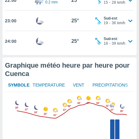
25°
22:00
0.2 mm
15
-
28
km/h
rouver
ations
Sud-est
25°
23:00
re
19
-
36
km/h
que de
kies
Sud-est
r votre
25°
24:00
18
-
39
km/h
ement à
ment en
sur le
Graphique météo heure par heure pour
res des
Cuenca
kies
le au
SYMBOLE
TEMPÉRATURE
VENT
PRÉCIPITATIONS
page de
te web.
34°
37°
34°
MENT,
31°
30°
29°
27°
27°
27°
25°
24°
22°
21°
 les
logies
e
s