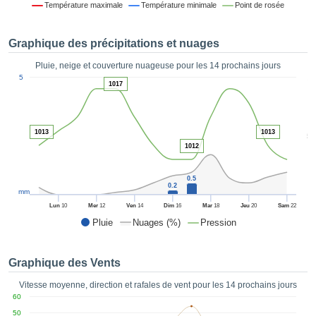
Température maximale
Température minimale
Point de rosée
es et
éder
tement
Graphique des précipitations et nuages
licité
Pluie, neige et couverture nuageuse pour les 14 prochains jours
rique
1
5
alisée,
1017
ACCEPTER
sur des
ET
ations
CONTINUER
es par le
1013
1013
5
 cookies
1012
 de
PARAMÈTRES
logies
es, nous
0.5
0.2
et de
mm
r notre
Lun
10
Mer
12
Ven
14
Dim
16
Mar
18
Jeu
20
Sam
22
 afin de
Pluie
Nuages (%)
Pression
r à vous
oser
ment des
Graphique des Vents
 de très
ualité.
Vitesse moyenne, direction et rafales de vent pour les 14 prochains jours
60
uant sur
50