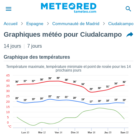
Accueil
Espagne
Communauté de Madrid
Ciudalcampo
s de
Graphiques météo pour Ciudalcampo
ntialité
tenu de
14 jours
7 jours
eo.com
o.com) a
Graphique des températures
paré par
es
Température maximale, température minimale et point de rosée pour les 14
prochains jours
ionnels
45
garantir
39°
39°
38°
38°
40
37°
37°
36°
36°
36°
ité des
34°
34°
35
31°
30°
ations
29°
30
s. Vous
25
22°
21°
21°
20°
20°
20°
19°
19°
19°
accéder
19°
19°
18°
18°
20
17°
ite en
15
ant les
10
5
ions
0
ntes :
°C
Lun
10
Mer
12
Ven
14
Dim
16
Mar
18
Jeu
20
Sam
22
er les