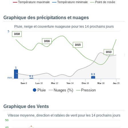
Température maximale
Température minimale
Point de rosée
es et
éder
tement
Graphique des précipitations et nuages
licité
Pluie, neige et couverture nuageuse pour les 14 prochains jours
rique
1
5
alisée,
1018
ACCEPTER
sur des
1016
ET
ations
1015
CONTINUER
es par le
1013
5
 cookies
 de
PARAMÈTRES
logies
1
es, nous
0.3
0.1
et de
mm
r notre
Sam
8
Lun
10
Mer
12
Ven
14
Dim
16
Mar
18
Jeu
20
 afin de
Pluie
Nuages (%)
Pression
r à vous
oser
ment des
Graphique des Vents
 de très
ualité.
Vitesse moyenne, direction et rafales de vent pour les 14 prochains jours
50
uant sur
40