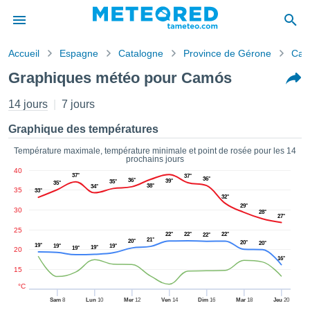
Accueil
Espagne
Catalogne
Province de Gérone
Cam
s de
Graphiques météo pour Camós
ntialité
tenu de
14 jours
7 jours
eo.com
o.com) a
Graphique des températures
paré par
es
Température maximale, température minimale et point de rosée pour les 14
prochains jours
ionnels
40
garantir
37°
37°
36°
36°
39°
35°
35°
38°
34°
ité des
35
33°
32°
ations
29°
30
28°
s. Vous
27°
accéder
25
22°
22°
22°
22°
ite en
21°
20°
20°
20°
19°
19°
19°
19°
19°
20
ant les
16°
ions
15
ntes :
°C
Sam
8
Lun
10
Mer
12
Ven
14
Dim
16
Mar
18
Jeu
20
er les