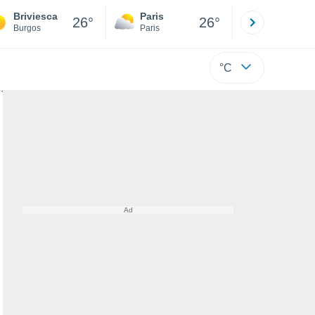
Briviesca
Paris
Montpelli
26°
26°
Burgos
Paris
Hérault
°C