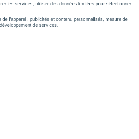
Mardi
11
er les services, utiliser des données limitées pour sélectionner
e de l’appareil, publicités et contenu personnalisés, mesure de
t développement de services.
res
21°
Éclaircies
02:00
T. ressentie
21°
19°
Ciel dégagé
05:00
T. ressentie
19°
19°
Ensoleillé
08:00
T. ressentie
19°
26°
Éclaircies
11:00
T. ressentie
26°