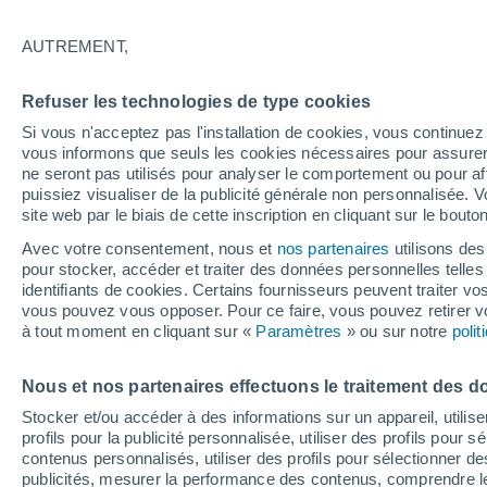
Graphique météo heure par heure
AUTREMENT,
SYMBOLE
TEMPÉRATURE
Refuser les technologies de type cookies
00
03
06
09
12
15
18
21
00
03
06
09
Si vous n'acceptez pas l'installation de cookies, vous continu
vous informons que seuls les cookies nécessaires pour assurer la
ne seront pas utilisés pour analyser le comportement ou pour af
puissiez visualiser de la publicité générale non personnalisée. V
site web par le biais de cette inscription en cliquant sur le bouto
33°
32°
Avec votre consentement, nous et
nos partenaires
utilisons des
pour stocker, accéder et traiter des données personnelles telles 
identifiants de cookies. Certains fournisseurs peuvent traiter vo
26°
vous pouvez vous opposer. Pour ce faire, vous pouvez retirer
24°
à tout moment en cliquant sur «
Paramètres
» ou sur notre
poli
21°
19°
19°
Nous et nos partenaires effectuons le traitement des d
19°
18°
16°
16°
Stocker et/ou accéder à des informations sur un appareil, utilise
profils pour la publicité personnalisée, utiliser des profils pour 
contenus personnalisés, utiliser des profils pour sélectionner
publicités, mesurer la performance des contenus, comprendre le