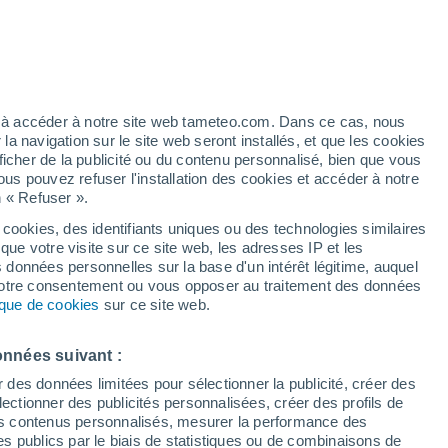
 pour Briviesca
VENT
PRÉCIPITATIONS
12
15
18
21
00
03
06
09
12
15
18
21
00
ez à accéder à notre site web tameteo.com. Dans ce cas, nous
 navigation sur le site web seront installés, et que les cookies
ficher de la publicité ou du contenu personnalisé, bien que vous
ous pouvez refuser l'installation des cookies et accéder à notre
34°
n « Refuser ».
31°
31°
 cookies, des identifiants uniques ou des technologies similaires
29°
que votre visite sur ce site web, les adresses IP et les
28°
s données personnelles sur la base d'un intérêt légitime, auquel
26°
 votre consentement ou vous opposer au traitement des données
tique de cookies
sur ce site web.
23°
22°
21°
21°
onnées suivant :
18°
16°
16°
r des données limitées pour sélectionner la publicité, créer des
sélectionner des publicités personnalisées, créer des profils de
 des contenus personnalisés, mesurer la performance des
s publics par le biais de statistiques ou de combinaisons de