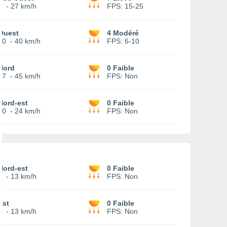
2
-
27 km/h
FPS:
15-25
Ouest
4 Modéré
10
-
40 km/h
FPS:
6-10
Nord
0 Faible
17
-
45 km/h
FPS:
Non
Nord-est
0 Faible
10
-
24 km/h
FPS:
Non
Nord-est
0 Faible
5
-
13 km/h
FPS:
Non
Est
0 Faible
7
-
13 km/h
FPS:
Non