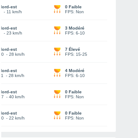
Nord-est
0 Faible
4
-
11 km/h
FPS:
Non
Nord-est
3 Modéré
8
-
23 km/h
FPS:
6-10
Nord-est
7 Élevé
10
-
28 km/h
FPS:
15-25
Nord-est
4 Modéré
11
-
28 km/h
FPS:
6-10
Nord-est
0 Faible
17
-
40 km/h
FPS:
Non
Nord-est
0 Faible
10
-
22 km/h
FPS:
Non