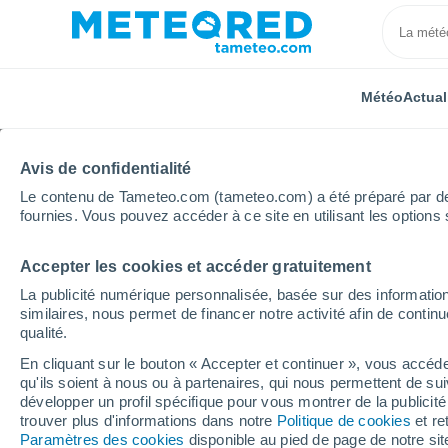
Météo
Actual
Avis de confidentialité
Le contenu de Tameteo.com (tameteo.com) a été préparé par des 
fournies. Vous pouvez accéder à ce site en utilisant les options 
Accepter les cookies et accéder gratuitement
Accueil
Espagne
Castille-et-León
Province de 
La publicité numérique personnalisée, basée sur des information
similaires, nous permet de financer notre activité afin de conti
Météo Briviesca heure
qualité.
En cliquant sur le bouton « Accepter et continuer », vous accéde
qu'ils soient à nous ou à partenaires, qui nous permettent de sui
Météo 1 - 7 jours
Heure par heure
développer un profil spécifique pour vous montrer de la publicit
trouver plus d'informations dans notre
Politique de cookies
et re
Paramètres des cookies
disponible au pied de page de notre si