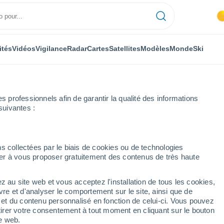
ités
Vidéos
Vigilance
Radar
Cartes
Satellites
Modèles
Monde
Ski
professionnels afin de garantir la qualité des informations
suivantes :
Burgos
Briviesca
Heure par heure
s collectées par le biais de cookies ou de technologies
nuer à vous proposer gratuitement des contenus de très haute
 par heure
z au site web et vous acceptez l'installation de tous les cookies,
vre et d'analyser le comportement sur le site, ainsi que de
é et du contenu personnalisé en fonction de celui-ci. Vous pouvez
tirer votre consentement à tout moment en cliquant sur le bouton
te web.