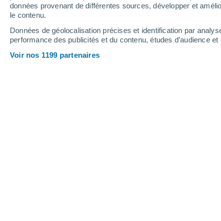
Dimanche
9
Lundi
10
données provenant de différentes sources, développer et amélior
le contenu.
Données de géolocalisation précises et identification par analys
performance des publicités et du contenu, études d’audience e
Prévisions météo Briviesca par heu
Voir nos 1199 partenaires
DIMANCHE 09 AOÛT
Toute la journée
Ensoleillé
Lever du soleil à
07h13
Coucher du soleil à
21h23
Première lueur à
06:42
Dernière lueur à
21:54
Ph. lunaire