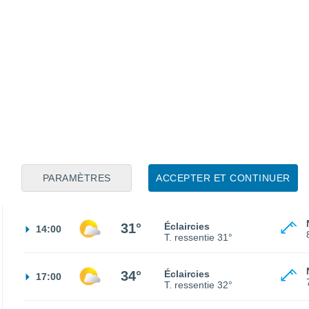
18°
Ciel dégagé
02:00
T. ressentie
18°
16°
Ciel variable
05:00
T. ressentie
16°
16°
Ciel variable
08:00
T. ressentie
16°
PARAMÈTRES
ACCEPTER ET CONTINUER
23°
Ensoleillé
11:00
T. ressentie
25°
31°
Éclaircies
14:00
T. ressentie
31°
34°
Éclaircies
17:00
T. ressentie
32°