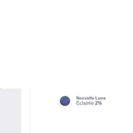
MARDI 11 AOÛT
Toute la journée
Éclaircies
Lever du soleil à
07h15
Coucher du soleil à
21h20
Première lueur à
06:44
Dernière lueur à
21:51
Ph. lunaire
Nouvelle Lune
Éclairée
2%