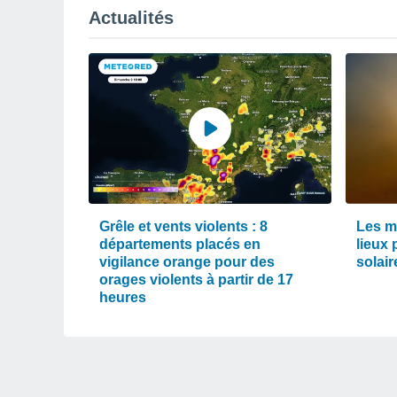
Actualités
Grêle et vents violents : 8
Les m
départements placés en
lieux 
vigilance orange pour des
solair
orages violents à partir de 17
heures