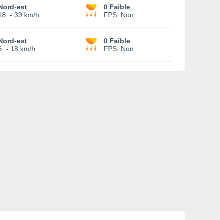
Nord-est
0 Faible
18
-
39 km/h
FPS:
Non
Nord-est
0 Faible
6
-
18 km/h
FPS:
Non