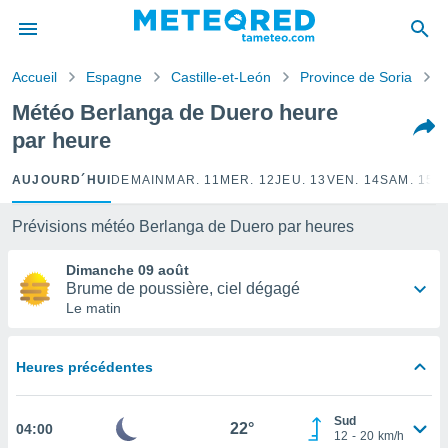
e
ntialité
Accueil
Espagne
Castille-et-León
Province de Soria
enu de
o.com
Météo Berlanga de Duero heure
o.com) a
par heure
aré par
onnels
AUJOURD´HUI
DEMAIN
MAR. 11
MER. 12
JEU. 13
VEN. 14
SAM. 15
D
arantir
té des
Prévisions météo Berlanga de Duero par heures
ions
. Vous
Dimanche 09 août
accéder
Brume de poussière, ciel dégagé
e en
Le matin
 les
s :
Heures précédentes
r les
s et
Sud
r
22°
04:00
12
-
20
km/h
tement