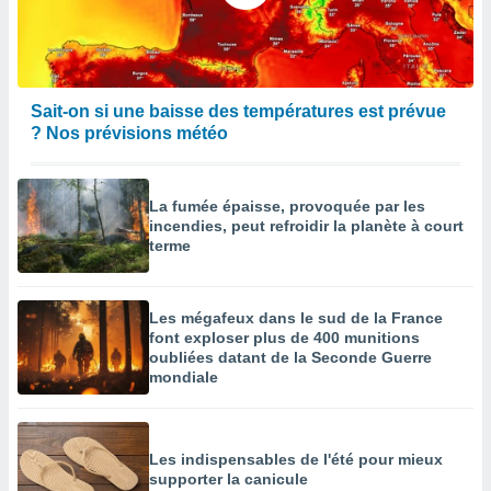
égitime,
vous
vous
 Pour ce
ous
Sait-on si une baisse des températures est prévue
etirer
? Nos prévisions météo
ement
 opposer
ement
La fumée épaisse, provoquée par les
nées à
incendies, peut refroidir la planète à court
ment en
terme
 sur «
res
» ou
e
Les mégafeux dans le sud de la France
que de
font exploser plus de 400 munitions
kies
oubliées datant de la Seconde Guerre
ite web.
mondiale
t nos
ires
ons le
Les indispensables de l'été pour mieux
ent des
supporter la canicule