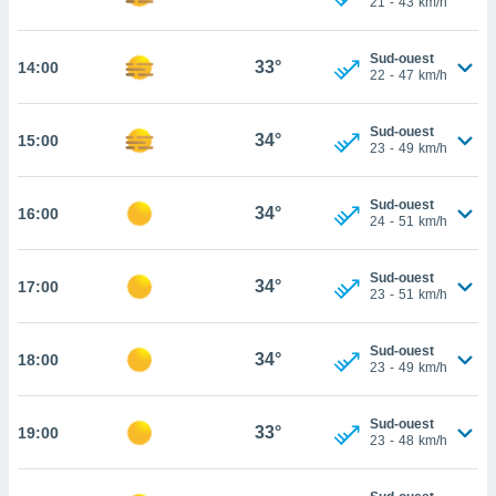
21
-
43
km/h
rouver
ations
Sud-ouest
33°
14:00
22
-
47
km/h
re
que de
kies
Sud-ouest
34°
15:00
r votre
23
-
49
km/h
ement à
ment en
Sud-ouest
sur le
34°
16:00
24
-
51
km/h
res des
kies
Sud-ouest
34°
17:00
le au
23
-
51
km/h
page de
te web.
Sud-ouest
34°
18:00
23
-
49
km/h
MENT,
 les
Sud-ouest
33°
19:00
logies
23
-
48
km/h
e
s