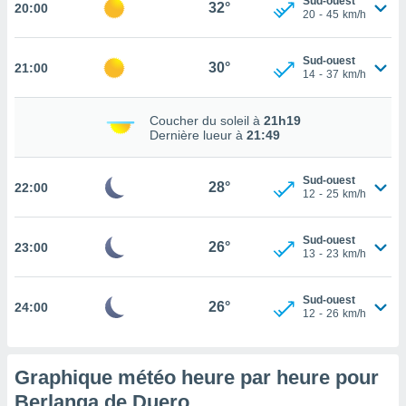
Sud-ouest
32°
20:00
20
-
45
km/h
tez pas
ation de
Sud-ouest
, vous
30°
21:00
14
-
37
km/h
z à
à notre
Coucher du soleil à
21h19
.com.
Dernière lueur à
21:49
 cas,
us
Sud-ouest
ns que
28°
22:00
12
-
25
km/h
s
ires
Sud-ouest
26°
23:00
urer la
13
-
23
km/h
on sur le
 seront
Sud-ouest
, et que
26°
24:00
12
-
26
km/h
ies ne
as
pour
Graphique météo heure par heure pour
 le
ement
Berlanga de Duero