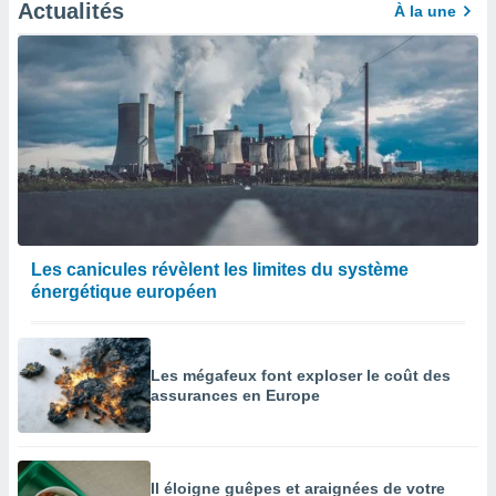
afficher
Actualités
À la une
licité ou
enu
lisé,
e vous
r de la
 non
lisée.
uvez
ation des
Les canicules révèlent les limites du système
et
énergétique européen
à notre
 par le
 cette
ion en
Les mégafeux font exploser le coût des
sur le
assurances en Europe
«
».
tre
ement,
Il éloigne guêpes et araignées de votre