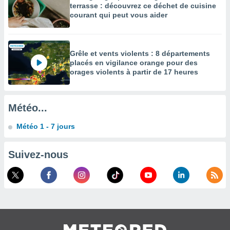
terrasse : découvrez ce déchet de cuisine
enaires
courant qui peut vous aider
s des
 des
nts
 ou des
Grêle et vents violents : 8 départements
gies
placés en vigilance orange pour des
es pour
orages violents à partir de 17 heures
 accéder
r des
Météo...
lles
ue votre
Météo 1 - 7 jours
r ce site
 IP et
Suivez-nous
ifiants
es.
eurs
traiter
nées
lles sur
d'un