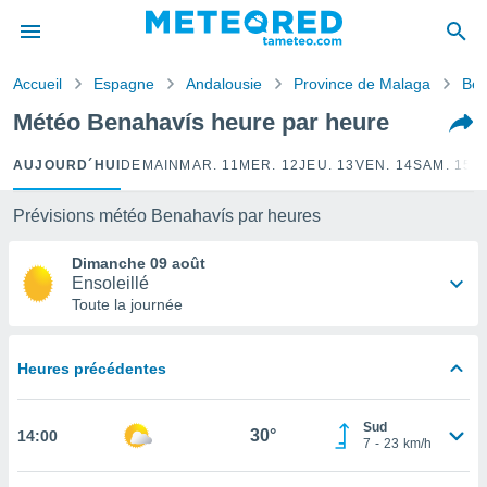
e
ntialité
Accueil
Espagne
Andalousie
Province de Malaga
Ben
enu de
o.com
Météo Benahavís heure par heure
o.com) a
aré par
AUJOURD´HUI
DEMAIN
MAR. 11
MER. 12
JEU. 13
VEN. 14
SAM. 15
D
onnels
arantir
Prévisions météo Benahavís par heures
té des
ions
Dimanche 09 août
. Vous
Ensoleillé
accéder
Toute la journée
e en
 les
Heures précédentes
s :
r les
Sud
30°
14:00
s et
7
-
23
km/h
r
tement