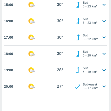
Sud
30°
15:00
cité
6
-
23
km/h
ue
lisée,
ACCEPTER
Sud
ur des
30°
16:00
ET
6
-
23
km/h
ions
CONTINUER
es par le
 cookies
Sud
30°
17:00
PARAMÈTRES
5
-
22
km/h
gies
es, nous
Sud
de
30°
18:00
5
-
20
km/h
 notre
afin de
r à vous
Sud
28°
19:00
5
-
19
km/h
r
ment des
 de très
Sud-ouest
27°
alité.
20:00
3
-
17
km/h
ant sur
n «
 et
r »,