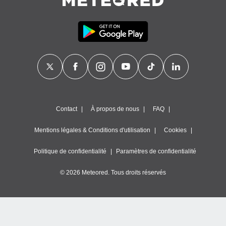
égitime,
vous
vous
 Pour ce
ous
etirer
ement
 opposer
ement
nées à
Contact
À propos de nous
FAQ
ment en
 sur «
res
» ou
Mentions légales & Conditions d'utilisation
Cookies
e
que de
Politique de confidentialité
Paramètres de confidentialité
kies
ite web.
© 2026 Meteored. Tous droits réservés
t nos
ires
ons le
ent des