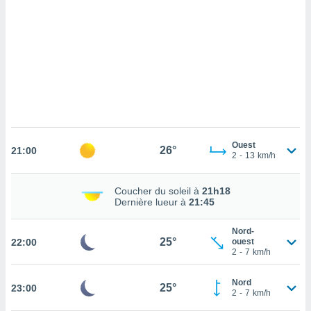
cédez au
 et vous
z
ation de
qu'ils
 nous ou
aires,
nt de
t
Ouest
26°
er le
21:00
2
-
13
km/h
ement
te, ainsi
Coucher du soleil à
21h18
Dernière lueur à
21:45
per un
écifique
us
Nord-
25°
22:00
de la
ouest
2
-
7
km/h
 et du
lisé en
Nord
25°
23:00
2
-
7
km/h
 de
. Vous