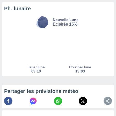
Ph. lunaire
tez pas
ation de
, vous
Nouvelle Lune
z à
Éclairée
15%
à notre
.com.
 cas,
us
ns que
s
Lever lune
Coucher lune
ires
03:19
19:03
urer la
on sur le
 seront
, et que
Partager les prévisions météo
ies ne
as
pour
 le
ement