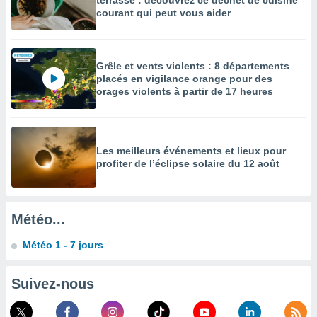
terrasse : découvrez ce déchet de cuisine
courant qui peut vous aider
enaires
s des
 des
nts
Grêle et vents violents : 8 départements
 ou des
placés en vigilance orange pour des
gies
orages violents à partir de 17 heures
es pour
 accéder
r des
lles
Les meilleurs événements et lieux pour
profiter de l’éclipse solaire du 12 août
ue votre
r ce site
 IP et
Météo...
ifiants
es.
Météo 1 - 7 jours
eurs
traiter
Suivez-nous
nées
lles sur
d'un