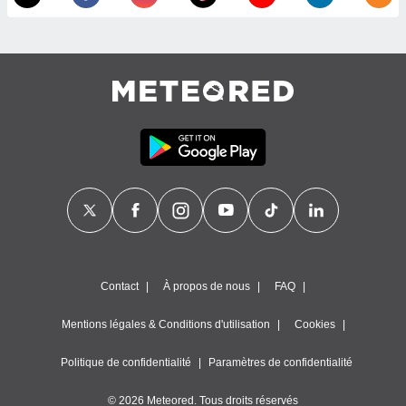
égitime,
vous
vous
 Pour ce
ous
etirer
ement
 opposer
ement
nées à
ment en
 sur «
res
» ou
e
que de
kies
Contact
À propos de nous
FAQ
ite web.
Mentions légales & Conditions d'utilisation
Cookies
t nos
ires
Politique de confidentialité
Paramètres de confidentialité
ons le
ent des
© 2026 Meteored. Tous droits réservés