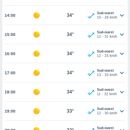
cité
ue
Sud-ouest
34°
14:00
10
-
28
km/h
lisée,
ACCEPTER
ur des
ET
ions
CONTINUER
Sud-ouest
34°
15:00
es par le
12
-
31
km/h
 cookies
PARAMÈTRES
gies
Sud-ouest
34°
16:00
12
-
33
km/h
es, nous
de
 notre
Sud-ouest
34°
17:00
afin de
13
-
33
km/h
r à vous
r
Sud-ouest
ment des
34°
18:00
11
-
32
km/h
 de très
alité.
Sud-ouest
ant sur
33°
19:00
12
-
30
km/h
n «
 et
r »,
Sud-ouest