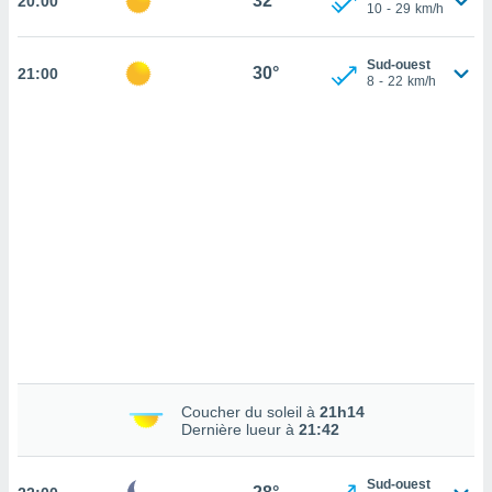
32°
20:00
cédez au
10
-
29
km/h
 et vous
z
Sud-ouest
ation de
30°
21:00
8
-
22
km/h
qu'ils
 nous ou
aires,
nt de
t
er le
ement
te, ainsi
per un
écifique
us
de la
 et du
Coucher du soleil à
21h14
Dernière lueur à
21:42
lisé en
 de
Sud-ouest
. Vous