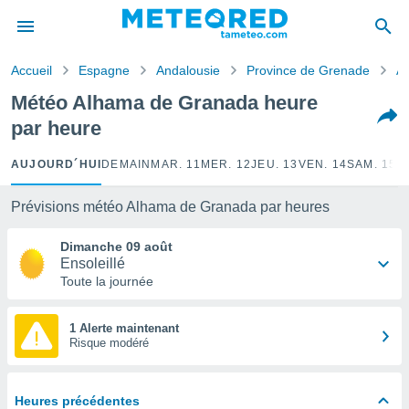
e
ntialité
Accueil
Espagne
Andalousie
Province de Grenade
A
enu de
o.com
Météo Alhama de Granada heure
o.com) a
par heure
aré par
onnels
AUJOURD´HUI
DEMAIN
MAR. 11
MER. 12
JEU. 13
VEN. 14
SAM. 15
D
arantir
té des
Prévisions météo Alhama de Granada par heures
ions
. Vous
Dimanche 09 août
accéder
Ensoleillé
e en
Toute la journée
 les
s :
1 Alerte maintenant
Risque modéré
r les
s et
r
Heures précédentes
tement