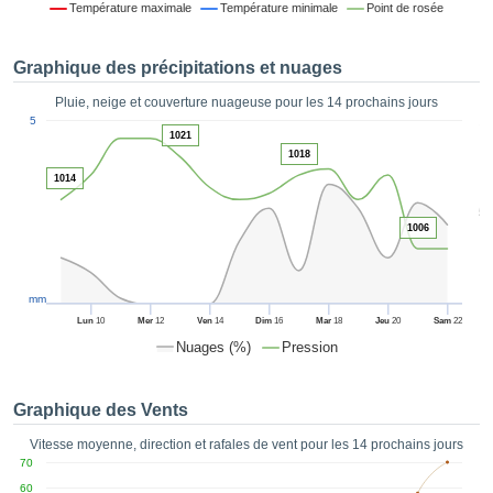
Température maximale
Température minimale
Point de rosée
es et
éder
tement
Graphique des précipitations et nuages
licité
Pluie, neige et couverture nuageuse pour les 14 prochains jours
rique
1
5
alisée,
1021
ACCEPTER
sur des
1018
ET
ations
1014
CONTINUER
es par le
5
 cookies
1006
 de
PARAMÈTRES
logies
es, nous
et de
mm
r notre
Lun
10
Mer
12
Ven
14
Dim
16
Mar
18
Jeu
20
Sam
22
 afin de
Nuages (%)
Pression
r à vous
oser
ment des
Graphique des Vents
 de très
ualité.
Vitesse moyenne, direction et rafales de vent pour les 14 prochains jours
70
uant sur
60