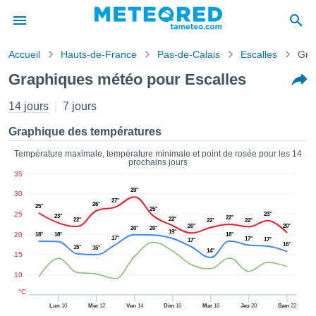
Accueil
Hauts-de-France
Pas-de-Calais
Escalles
Gra
s de
Graphiques météo pour Escalles
ntialité
tenu de
14 jours
7 jours
eo.com
o.com) a
Graphique des températures
paré par
es
Température maximale, température minimale et point de rosée pour les 14
prochains jours
ionnels
35
garantir
29°
ité des
30
27°
ations
26°
25°
25°
25
23°
23°
s. Vous
22°
22°
22°
22°
22°
20°
20°
20°
20°
accéder
19°
20
18°
18°
18°
17°
17°
17°
17°
ite en
16°
15°
15°
14°
15
ant les
ions
10
ntes :
°C
Lun
10
Mer
12
Ven
14
Dim
16
Mar
18
Jeu
20
Sam
22
er les